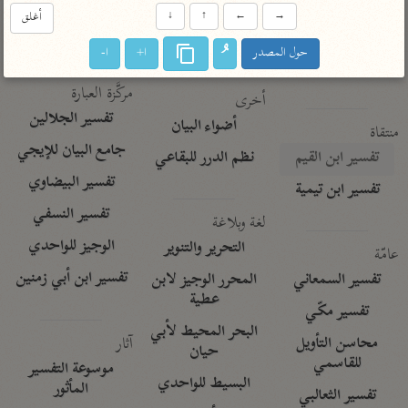
تفسير الآلوسي
جمع الأقوال
→
←
↑
↓
أغلق
تفسير ابن عثيمين
تفسير ابن الجوزي
تفسير الرازي
حول المصدر
ا+
ا-
تفسير الماوردي
مركَّزة العبارة
أخرى
تفسير الجلالين
أضواء البيان
منتقاة
جامع البيان للإيجي
تفسير ابن القيم
نظم الدرر للبقاعي
تفسير البيضاوي
تفسير ابن تيمية
تفسير النسفي
لغة وبلاغة
الوجيز للواحدي
التحرير والتنوير
عامّة
تفسير ابن أبي زمنين
تفسير السمعاني
المحرر الوجيز لابن
عطية
تفسير مكّي
البحر المحيط لأبي
آثار
محاسن التأويل
حيان
للقاسمي
موسوعة التفسير
البسيط للواحدي
المأثور
تفسير الثعالبي