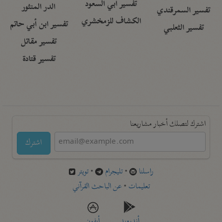
تفسير أبي السعود
الدر المنثور
تفسير السمرقندي
الكشاف للزمخشري
تفسير ابن أبي حاتم
تفسير الثعلبي
تفسير مقاتل
تفسير قتادة
اشترك لتصلك أخبار مشاريعنا
اشترك
راسلنا
•
تليجرام
•
تويتر
تعليمات
•
عن الباحث القرآني
أندرويد
أيفون