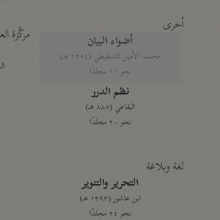
أخرى
مركَّزة الع
أضواء البيان
محمد الأمين الشنقيطي (١٣٩٤ هـ)
الم
نحو ١١ مجلدًا
نظم الدرر
البقاعي (٨٨٥ هـ)
نحو ٢٠ مجلدًا
لغة وبلاغة
التحرير والتنوير
ابن عاشور (١٣٩٣ هـ)
نحو ٢٤ مجلدًا