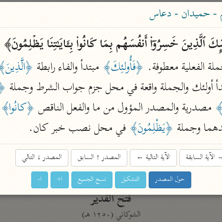
ساهم معنا في نشر القرآن والعلم الشرعي
 - حميدان - دعاس
الباحث القرآني
ٰۤىِٕكَ ٱلَّذِینَ خَسِرُوۤا۟ أَنفُسَهُم بِمَا كَانُوا۟ بِـَٔایَـٰتِنَا یَظۡلِمُونَ﴾ 
[
ملة الفعلية معطوفة. 
﴿فَأُولئِكَ﴾
 مبتدأ والفاء رابطة 
﴿الَّذِينَ﴾
علوم
مصاحف
دأ أولئك والجملة واقعة في محل جزم جواب الشرط وجملة 
﴿خَ
﴾
 مصدرية والمصدر المؤول من ما والفعل الناقص 
﴿كانُوا﴾
 
pe 1 or
دهما وجملة 
﴿يَظْلِمُونَ﴾
 في محل نصب خبر كان.
Type 2 or more
عامّة
معاصرة
more
فتح البيان
الآية السابقة
الآية التالية
←
المصدر
↑
السابق
المصدر
↓
التالي
acters
صديق حسن خان (١٣٠٧ هـ)
نحو ١٢ مجلدًا
حول المصدر
التشكيل
نسخ الجميع
ا+
ا-
results.
فتح القدير
الشوكاني (١٢٥٠ هـ)