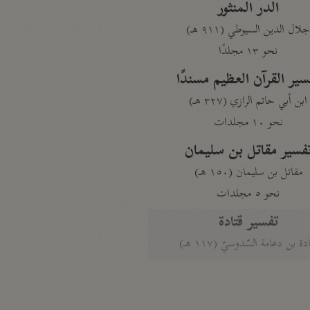
الدر المنثور
لال الدين السيوطي (٩١١ هـ)
نحو ١٣ مجلدًا
سير القرآن العظيم مسندًا
ابن أبي حاتم الرازي (٣٢٧ هـ)
نحو ١٠ مجلدات
فسير مقاتل بن سليمان
مقاتل بن سليمان (١٥٠ هـ)
نحو ٥ مجلدات
تفسير قتادة
دة بن دعامة السّدوسيّ (١١٧ هـ)