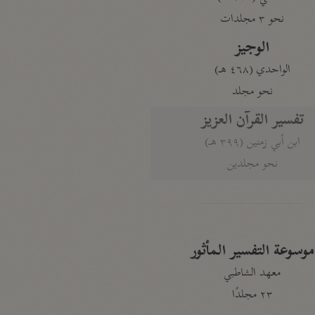
نحو ٣ مجلدات
الوجيز
الواحدي (٤٦٨ هـ)
نحو مجلد
تفسير القرآن العزيز
ابن أبي زمنين (٣٩٩ هـ)
نحو مجلدين
موسوعة التفسير المأثور
معهد الشاطبي
٢٣ مجلدًا