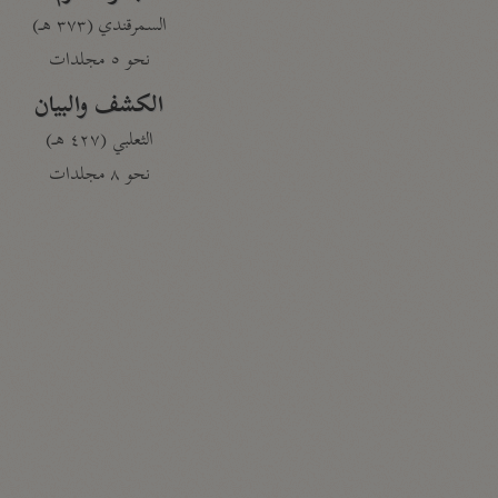
السمرقندي (٣٧٣ هـ)
نحو ٥ مجلدات
الكشف والبيان
الثعلبي (٤٢٧ هـ)
نحو ٨ مجلدات