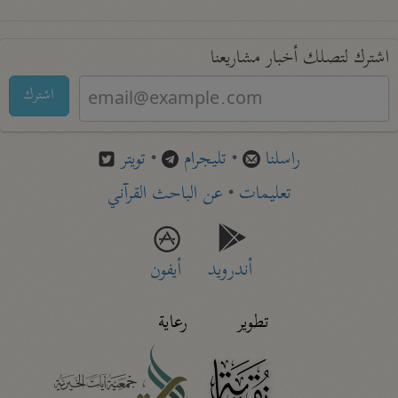
اشترك لتصلك أخبار مشاريعنا
اشترك
راسلنا
•
تليجرام
•
تويتر
تعليمات
•
عن الباحث القرآني
أندرويد
أيفون
تطوير
رعاية