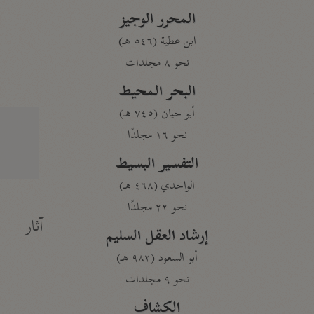
المحرر الوجيز
ابن عطية (٥٤٦ هـ)
نحو ٨ مجلدات
البحر المحيط
أبو حيان (٧٤٥ هـ)
نحو ١٦ مجلدًا
التفسير البسيط
الواحدي (٤٦٨ هـ)
نحو ٢٢ مجلدًا
آثار
إرشاد العقل السليم
أبو السعود (٩٨٢ هـ)
نحو ٩ مجلدات
الكشاف