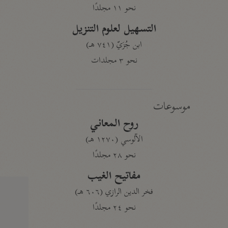
نحو ١١ مجلدًا
التسهيل لعلوم التنزيل
ابن جُزَيّ (٧٤١ هـ)
نحو ٣ مجلدات
موسوعات
روح المعاني
الآلوسي (١٢٧٠ هـ)
نحو ٢٨ مجلدًا
مفاتيح الغيب
فخر الدين الرازي (٦٠٦ هـ)
نحو ٢٤ مجلدًا