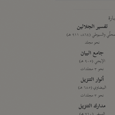
بارة
تفسير الجلالين
حلّي والسيوطي (٨٦٤، ٩١١ هـ)
نحو مجلد
جامع البيان
الإيجي (٩٠٥ هـ)
نحو ٣ مجلدات
أنوار التنزيل
البيضاوي (٦٨٥ هـ)
نحو ٣ مجلدات
مدارك التنزيل
النسفي (٧١٠ هـ)