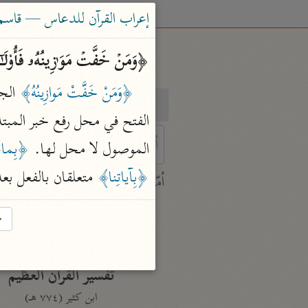
إعراب القرآن للدعاس — قاسم
﴿وَمَنۡ خَفَّتۡ مَوَ ٰ⁠زِینُهُۥ فَأُو۟لَـ
﴿وَمَنْ خَفَّتْ مَوازِينُهُ﴾
 الج
بحث
تفسير
الفتح في محل رفع خبر المبت
الموصول لا محل لها. 
﴿بِما
﴿بِآياتِنا﴾
 متعلقان بالفعل بع
 characters for results.
أمّهات
جامع البيان
→
ابن جرير الطبري (٣١٠ هـ)
نحو ٢٨ مجلدًا
تفسير القرآن العظيم
ابن كثير (٧٧٤ هـ)