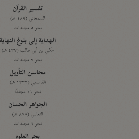
تفسير القرآن
السمعاني (٤٨٩ هـ)
نحو ٥ مجلدات
الهداية إلى بلوغ النهاية
مكي بن أبي طالب (٤٣٧ هـ)
نحو ٧ مجلدات
محاسن التأويل
القاسمي (١٣٣٢ هـ)
نحو ١١ مجلدًا
الجواهر الحسان
الثعالبي (٨٧٥ هـ)
نحو ٦ مجلدات
بحر العلوم