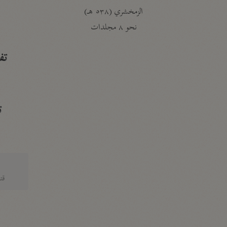
الزمخشري (٥٣٨ هـ)
ج
نحو ٨ مجلدات
تف
ت
قتا