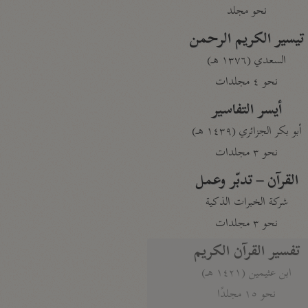
نحو مجلد
تيسير الكريم الرحمن
السعدي (١٣٧٦ هـ)
نحو ٤ مجلدات
أيسر التفاسير
أبو بكر الجزائري (١٤٣٩ هـ)
نحو ٣ مجلدات
القرآن – تدبّر وعمل
شركة الخبرات الذكية
نحو ٣ مجلدات
تفسير القرآن الكريم
ابن عثيمين (١٤٢١ هـ)
نحو ١٥ مجلدًا