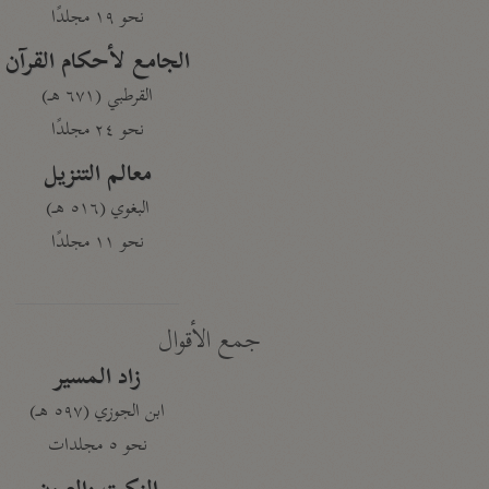
نحو ١٩ مجلدًا
الجامع لأحكام القرآن
القرطبي (٦٧١ هـ)
نحو ٢٤ مجلدًا
معالم التنزيل
البغوي (٥١٦ هـ)
نحو ١١ مجلدًا
جمع الأقوال
زاد المسير
ابن الجوزي (٥٩٧ هـ)
نحو ٥ مجلدات