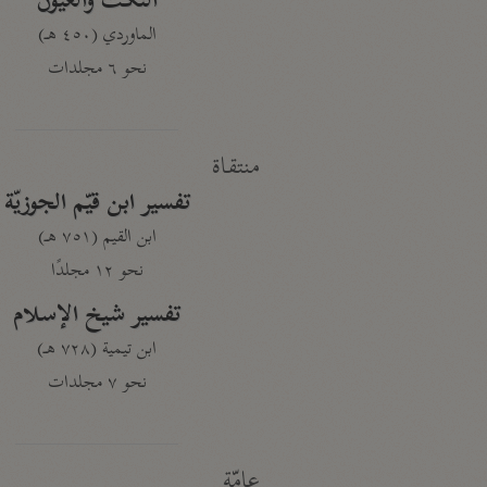
النكت والعيون
الماوردي (٤٥٠ هـ)
نحو ٦ مجلدات
منتقاة
تفسير ابن قيّم الجوزيّة
ابن القيم (٧٥١ هـ)
نحو ١٢ مجلدًا
تفسير شيخ الإسلام
ابن تيمية (٧٢٨ هـ)
نحو ٧ مجلدات
عامّة