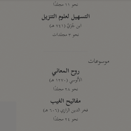
نحو ١١ مجلدًا
التسهيل لعلوم التنزيل
ابن جُزَيّ (٧٤١ هـ)
نحو ٣ مجلدات
موسوعات
روح المعاني
الآلوسي (١٢٧٠ هـ)
نحو ٢٨ مجلدًا
مفاتيح الغيب
فخر الدين الرازي (٦٠٦ هـ)
نحو ٢٤ مجلدًا