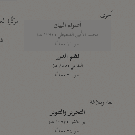
أخرى
مركَّزة الع
أضواء البيان
محمد الأمين الشنقيطي (١٣٩٤ هـ)
الم
نحو ١١ مجلدًا
نظم الدرر
البقاعي (٨٨٥ هـ)
نحو ٢٠ مجلدًا
لغة وبلاغة
التحرير والتنوير
ابن عاشور (١٣٩٣ هـ)
نحو ٢٤ مجلدًا