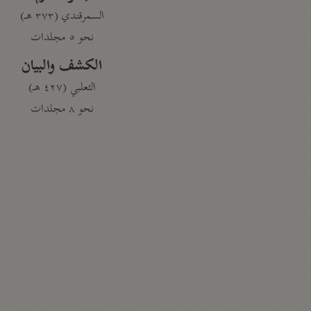
السمرقندي (٣٧٣ هـ)
نحو ٥ مجلدات
الكشف والبيان
الثعلبي (٤٢٧ هـ)
نحو ٨ مجلدات