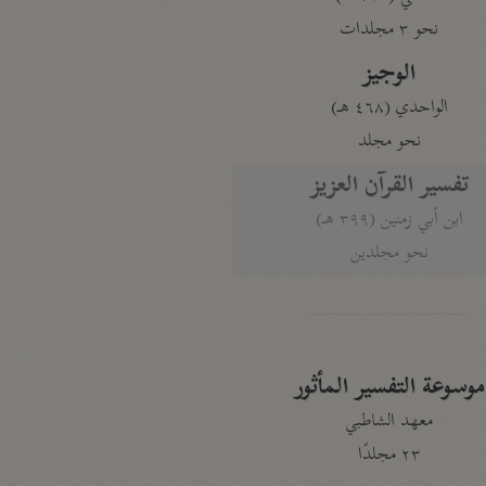
نحو ٣ مجلدات
الوجيز
الواحدي (٤٦٨ هـ)
نحو مجلد
تفسير القرآن العزيز
ابن أبي زمنين (٣٩٩ هـ)
نحو مجلدين
موسوعة التفسير المأثور
معهد الشاطبي
٢٣ مجلدًا