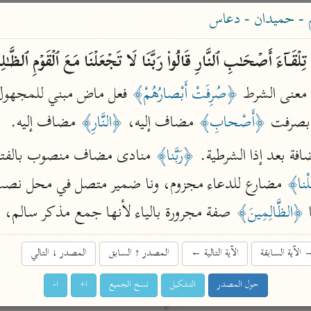
ساهم معنا في نشر القرآن والعلم الشرعي
 - حميدان - دعاس
الباحث القرآني
َاۤءَ أَصۡحَـٰبِ ٱلنَّارِ قَالُوا۟ رَبَّنَا لَا تَجۡعَلۡنَا مَعَ ٱلۡقَوۡمِ ٱلظَّـ
معنى الشرط 
﴿صُرِفَتْ أَبْصارُهُمْ﴾
 فعل ماض مبني للمجهول ون
علوم
مصاحف
بصرفت 
﴿أَصْحابِ﴾
 مضاف إليه، 
﴿النَّارِ﴾
 مضاف إليه.
فة بعد إذا الشرطية. 
﴿رَبَّنا﴾
pe 1 or
Type 2 or more
لْنا﴾
 مضارع للدعاء مجزوم، ونا ضمير متصل في محل نصب مف
عامّة
معاصرة
more
فتح البيان
 
﴿الظَّالِمِينَ﴾
 صفة مجرورة بالياء لأنها جمع مذكر سالم، و
acters
صديق حسن خان (١٣٠٧ هـ)
نحو ١٢ مجلدًا
الآية السابقة
الآية التالية
←
المصدر
↑
السابق
المصدر
↓
التالي
results.
فتح القدير
حول المصدر
التشكيل
نسخ الجميع
ا+
ا-
الشوكاني (١٢٥٠ هـ)