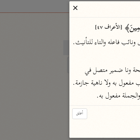
✕
ٰلِمِینَ﴾ 
[الأعراف ٤٧]
ائب فاعله والتاء للتأنيث. 
معاجم
 منادى مضاف منصوب بالفتحة ونا ضمير متصل في 
Ty
عول به ولا ناهية جازمة. 
الميسر
الجملة مفعول به.
char
مجمع الملك فهد
نحو مجلد
أغلق
for 
المختصر
مركز تفسير