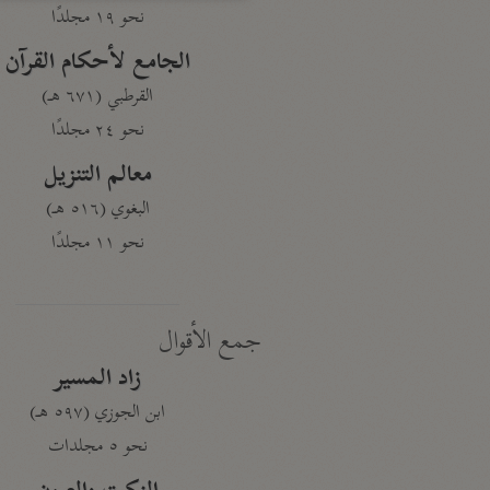
نحو ١٩ مجلدًا
الجامع لأحكام القرآن
القرطبي (٦٧١ هـ)
نحو ٢٤ مجلدًا
معالم التنزيل
البغوي (٥١٦ هـ)
نحو ١١ مجلدًا
جمع الأقوال
زاد المسير
ابن الجوزي (٥٩٧ هـ)
نحو ٥ مجلدات