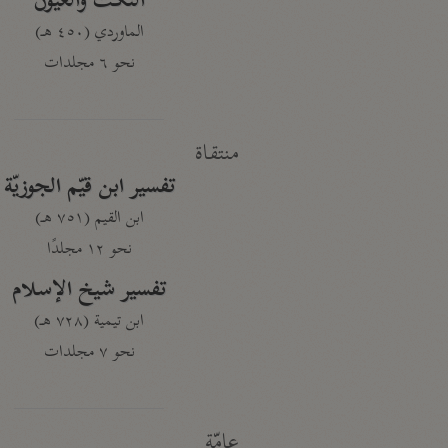
النكت والعيون
الماوردي (٤٥٠ هـ)
نحو ٦ مجلدات
منتقاة
تفسير ابن قيّم الجوزيّة
ابن القيم (٧٥١ هـ)
نحو ١٢ مجلدًا
تفسير شيخ الإسلام
ابن تيمية (٧٢٨ هـ)
نحو ٧ مجلدات
عامّة