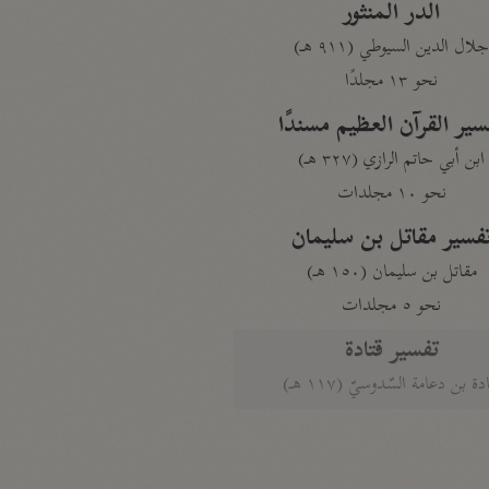
الدر المنثور
لال الدين السيوطي (٩١١ هـ)
نحو ١٣ مجلدًا
سير القرآن العظيم مسندًا
ابن أبي حاتم الرازي (٣٢٧ هـ)
نحو ١٠ مجلدات
فسير مقاتل بن سليمان
مقاتل بن سليمان (١٥٠ هـ)
نحو ٥ مجلدات
تفسير قتادة
دة بن دعامة السّدوسيّ (١١٧ هـ)