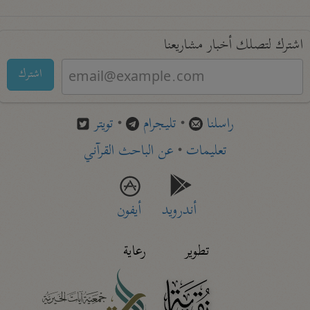
اشترك لتصلك أخبار مشاريعنا
اشترك
راسلنا
•
تليجرام
•
تويتر
تعليمات
•
عن الباحث القرآني
أندرويد
أيفون
تطوير
رعاية