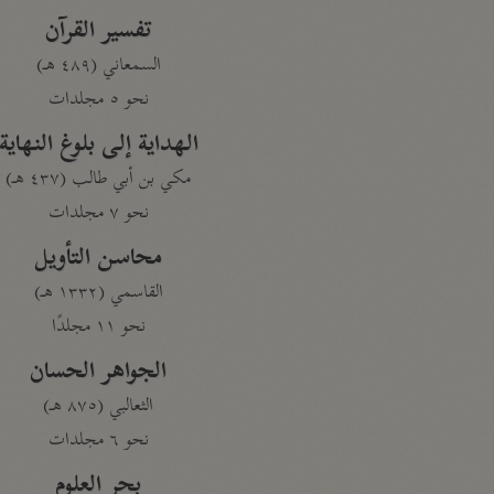
تفسير القرآن
السمعاني (٤٨٩ هـ)
نحو ٥ مجلدات
الهداية إلى بلوغ النهاية
مكي بن أبي طالب (٤٣٧ هـ)
نحو ٧ مجلدات
محاسن التأويل
القاسمي (١٣٣٢ هـ)
نحو ١١ مجلدًا
الجواهر الحسان
الثعالبي (٨٧٥ هـ)
نحو ٦ مجلدات
بحر العلوم