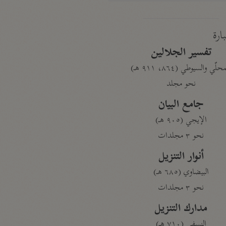
بارة
تفسير الجلالين
حلّي والسيوطي (٨٦٤، ٩١١ هـ)
نحو مجلد
جامع البيان
الإيجي (٩٠٥ هـ)
نحو ٣ مجلدات
أنوار التنزيل
البيضاوي (٦٨٥ هـ)
نحو ٣ مجلدات
مدارك التنزيل
النسفي (٧١٠ هـ)