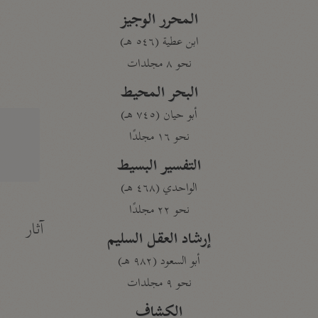
المحرر الوجيز
ابن عطية (٥٤٦ هـ)
نحو ٨ مجلدات
البحر المحيط
أبو حيان (٧٤٥ هـ)
نحو ١٦ مجلدًا
التفسير البسيط
الواحدي (٤٦٨ هـ)
نحو ٢٢ مجلدًا
آثار
إرشاد العقل السليم
أبو السعود (٩٨٢ هـ)
نحو ٩ مجلدات
الكشاف