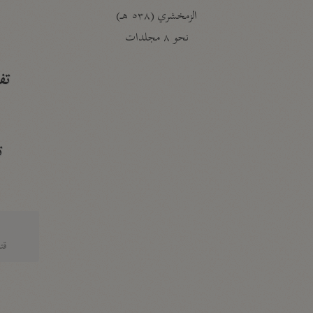
الزمخشري (٥٣٨ هـ)
ج
نحو ٨ مجلدات
تف
ت
قتا