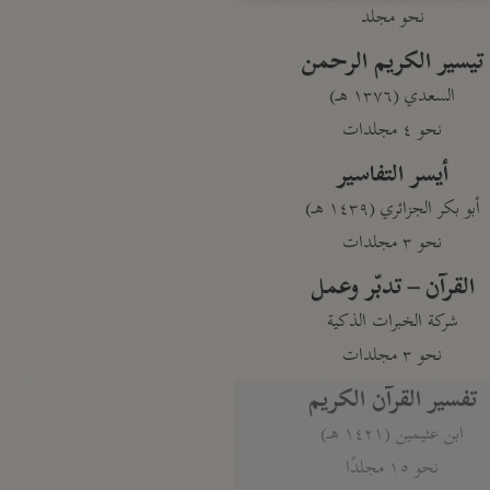
نحو مجلد
تيسير الكريم الرحمن
السعدي (١٣٧٦ هـ)
نحو ٤ مجلدات
أيسر التفاسير
أبو بكر الجزائري (١٤٣٩ هـ)
نحو ٣ مجلدات
القرآن – تدبّر وعمل
شركة الخبرات الذكية
نحو ٣ مجلدات
تفسير القرآن الكريم
ابن عثيمين (١٤٢١ هـ)
نحو ١٥ مجلدًا