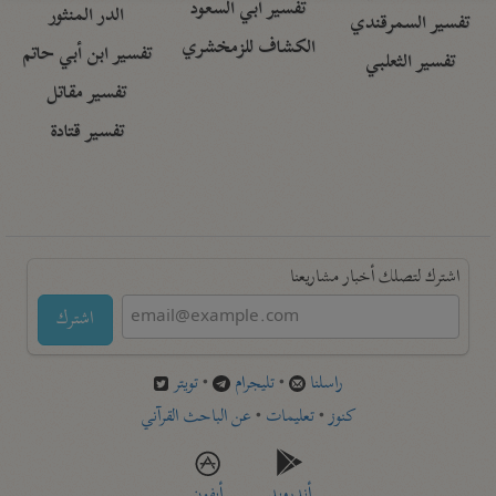
تفسير أبي السعود
الدر المنثور
تفسير السمرقندي
الكشاف للزمخشري
تفسير ابن أبي حاتم
تفسير الثعلبي
تفسير مقاتل
تفسير قتادة
اشترك لتصلك أخبار مشاريعنا
اشترك
راسلنا
•
تليجرام
•
تويتر
كنوز
•
تعليمات
•
عن الباحث القرآني
أندرويد
أيفون