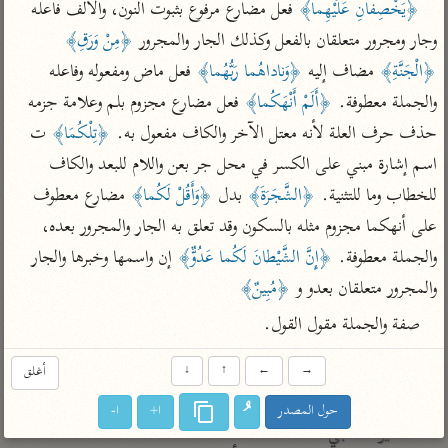
تفسير الآلوسي
﴿يَخْصِفانِ عَلَيْهِما﴾
 فعل مضارع مرفوع بثبوت النون، والألف فاعله 
جمع الأقوال
تفسير ابن عثيمين
تفسير ابن الجوزي
تفسير الرازي
وجار ومجرور متعلقان بالفعل وكذلك الجار والمجرور 
﴿مِنْ وَرَقِ﴾
﴿الْجَنَّةِ﴾
 مضاف إليه 
﴿وَناداهُما رَبُّهُما﴾
 فعل ماض ومفعوله وفاعله 
تفسير الماوردي
والجملة معطوفة. 
﴿أَلَمْ أَنْهَكُما﴾
 فعل مضارع مجزوم بلم وعلامة جزمه 
مركَّزة العبارة
أخرى
تفسير الجلالين
حذف حرف العلة لأنه معتل الآخر والكاف مفعول به. 
﴿تِلْكُمَا﴾
 ت 
أضواء البيان
منتقاة
اسم إشارة مبني على الكسر في محل جر بعن واللام للبعد والكاف 
جامع البيان للإيجي
تفسير ابن القيم
نظم الدرر للبقاعي
للخطاب وما للتثنية. 
﴿الشَّجَرَةَ﴾
 بدل 
﴿وَأَقُلْ لَكُما﴾
 مضارع معطوف 
تفسير البيضاوي
تفسير ابن تيمية
على أنهكما مجزوم مثله بالسكون وقد تعلق به الجار والمجرور بعده، 
تفسير النسفي
لغة وبلاغة
والجملة معطوفة. 
﴿إِنَّ الشَّيْطانَ لَكُما عَدُوٌّ﴾
 إن واسمها وخبرها والجار 
الوجيز للواحدي
التحرير والتنوير
عامّة
والمجرور متعلقان بعدو و 
﴿مُبِينٌ﴾
تفسير ابن أبي زمنين
تفسير السمعاني
المحرر الوجيز لابن
صفة والجملة مقول القول.
عطية
تفسير مكّي
البحر المحيط لأبي
→
←
↑
↓
أغلق
آثار
محاسن التأويل
حيان
للقاسمي
موسوعة التفسير
حول المصدر
ا+
ا-
البسيط للواحدي
المأثور
تفسير الثعالبي