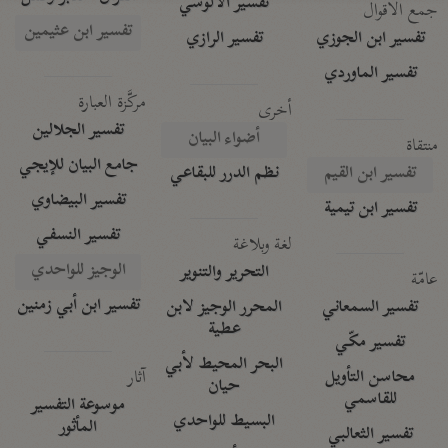
تفسير الآلوسي
جمع الأقوال
تفسير ابن عثيمين
تفسير ابن الجوزي
تفسير الرازي
تفسير الماوردي
مركَّزة العبارة
أخرى
تفسير الجلالين
أضواء البيان
منتقاة
جامع البيان للإيجي
تفسير ابن القيم
نظم الدرر للبقاعي
تفسير البيضاوي
تفسير ابن تيمية
تفسير النسفي
لغة وبلاغة
الوجيز للواحدي
التحرير والتنوير
عامّة
تفسير ابن أبي زمنين
تفسير السمعاني
المحرر الوجيز لابن
عطية
تفسير مكّي
البحر المحيط لأبي
آثار
محاسن التأويل
حيان
للقاسمي
موسوعة التفسير
البسيط للواحدي
المأثور
تفسير الثعالبي