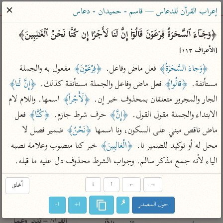
ساهم معنا في نشر القرآن والعلم الشرعي
✕
إعراب القرآن للدعاس — قاسم - حميدان - دعاس
الباحث القرآني
﴿وَجَاۤءَ ٱلسَّحَرَةُ فِرۡعَوۡنَ قَالُوۤا۟ إِنَّ لَنَا لَأَجۡرًا إِن كُنَّا نَحۡنُ ٱلۡغَـٰلِبِینَ﴾ 
[الأعراف ١١٣]
بحث
تفسير
علوم
مصاحف
معاجم
﴿وَجاءَ السَّحَرَةُ﴾
 فعل ماض وفاعل. 
﴿فِرْعَوْنَ﴾
 مفعول به والجملة 
مستأنفة. 
﴿قالُوا﴾
 فعل ماض وفاعل والجملة مستأنفة كذلك. 
﴿إِنَّ لَنا﴾
الجار والمجرور متعلقان بمحذوف خبر إن. 
﴿لَأَجْراً﴾
 اسمها. واللام لام 
Type 2 or more characters for results.
الابتداء والجملة مقول القول. 
﴿إِنَّ﴾
 حرف شرط جازم. 
﴿كُنَّا﴾
 فعل 
Type 1 or more
أمّهات
عامّة
معاصرة
ماض ناقص مبني على السكون، ونا اسمها 
﴿نَحْنُ﴾
 ضمير فصل لا 
characters for results.
تفسير الطبري
فتح البيان للقنوجي
الميسر
محل له أو توكيد للضمير نا. 
﴿الْغالِبِينَ﴾
 خبر كنا منصوب وعلامة نصبه 
تفسير ابن كثير
فتح القدير للشوكاني
المختصر في
الياء لأنه جمع مذكر سالم. وجواب الشرط محذوف دل عليه ما قبله.
التفسير
تفسير القرطبي
تفسير ابن جزي
تفسير السعدي
→
←
↑
↓
أغلق
تفسير البغوي
أيسر التفاسير
حول المصدر
ا+
ا-
موسوعات
القرآن – تدبر وعمل