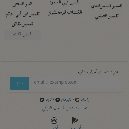
تفسير أبي السعود
الدر المنثور
تفسير السمرقندي
الكشاف للزمخشري
تفسير ابن أبي حاتم
تفسير الثعلبي
تفسير مقاتل
تفسير قتادة
اشترك لتصلك أخبار مشاريعنا
اشترك
راسلنا
•
تليجرام
•
تويتر
تعليمات
•
عن الباحث القرآني
أندرويد
أيفون