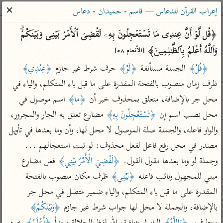
ساهم معنا في نشر القرآن والعلم الشرعي
✕
إعراب القرآن للدعاس — قاسم - حميدان - دعاس
الباحث القرآني
﴿قُل لَّوۡ أَنَّ عِندِی مَا تَسۡتَعۡجِلُونَ بِهِۦ لَقُضِیَ ٱلۡأَمۡرُ بَیۡنِی وَبَیۡنَكُمۡۗ 
وَٱللَّهُ أَعۡلَمُ بِٱلظَّـٰلِمِینَ﴾ 
[الأنعام ٥٨]
بحث
تفسير
علوم
مصاحف
معاجم
﴿قُلْ﴾
 الجملة مستأنفة 
﴿لَوْ﴾
 حرف شرط غير جازم 
﴿عِنْدِي﴾
ظرف زمان منصوب بالفتحة المقدرة على ما قبل ياء المتكلم، والياء في 
محل جر بالإضافة، متعلق بمحذوف خبر أن 
﴿ما﴾
 اسم موصول في 
Type 2 or more characters for results.
محل نصب اسم إن 
﴿تَسْتَعْجِلُونَ بِهِ﴾
 مضارع تعلق به الجار والمجرور، 
Type 1 or more
أمّهات
عامّة
معاصرة
والواو فاعله، والجملة صلة الموصول لا محل لها، وأن وما بعدها في تأويل 
characters for results.
تفسير الطبري
فتح البيان للقنوجي
الميسر
مصدر في محل رفع فاعل لفعل محذوف: لو ثبت استعجالهم ... 
تفسير ابن كثير
فتح القدير للشوكاني
المختصر في
وجملة لو وما بعدها مقول القول. 
﴿لَقُضِيَ الْأَمْرُ بَيْنِي﴾
 فعل مضارع 
التفسير
تفسير القرطبي
تفسير ابن جزي
مبني للمجهول ونائب فاعله 
﴿بَيْنِي﴾
 ظرف مكان منصوب بالفتحة 
تفسير السعدي
المقدرة على ما قبل ياء المتكلم، والياء ضمير متصل في محل جر 
تفسير البغوي
أيسر التفاسير
بالإضافة، والجملة لا محل لها جواب شرط غير جازم 
﴿وَبَيْنَكُمْ﴾
موسوعات
القرآن – تدبر وعمل