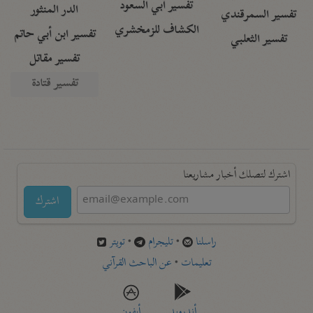
تفسير أبي السعود
الدر المنثور
تفسير السمرقندي
الكشاف للزمخشري
تفسير ابن أبي حاتم
تفسير الثعلبي
تفسير مقاتل
تفسير قتادة
اشترك لتصلك أخبار مشاريعنا
اشترك
راسلنا
•
تليجرام
•
تويتر
تعليمات
•
عن الباحث القرآني
أندرويد
أيفون