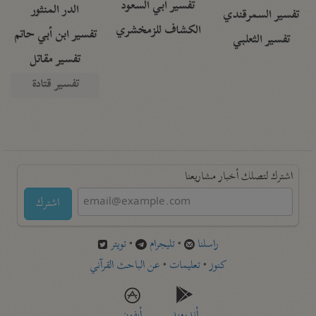
تفسير أبي السعود
الدر المنثور
تفسير السمرقندي
الكشاف للزمخشري
تفسير ابن أبي حاتم
تفسير الثعلبي
تفسير مقاتل
تفسير قتادة
اشترك لتصلك أخبار مشاريعنا
اشترك
راسلنا
•
تليجرام
•
تويتر
كنوز
•
تعليمات
•
عن الباحث القرآني
أندرويد
أيفون