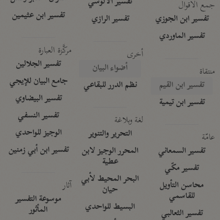
تفسير الآلوسي
جمع الأقوال
تفسير ابن عثيمين
تفسير ابن الجوزي
تفسير الرازي
تفسير الماوردي
مركَّزة العبارة
أخرى
تفسير الجلالين
أضواء البيان
منتقاة
جامع البيان للإيجي
تفسير ابن القيم
نظم الدرر للبقاعي
تفسير البيضاوي
تفسير ابن تيمية
تفسير النسفي
لغة وبلاغة
الوجيز للواحدي
التحرير والتنوير
عامّة
تفسير ابن أبي زمنين
تفسير السمعاني
المحرر الوجيز لابن
عطية
تفسير مكّي
البحر المحيط لأبي
آثار
محاسن التأويل
حيان
للقاسمي
موسوعة التفسير
البسيط للواحدي
المأثور
تفسير الثعالبي