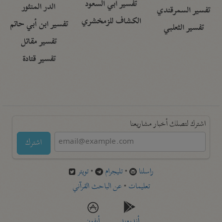
تفسير أبي السعود
الدر المنثور
تفسير السمرقندي
الكشاف للزمخشري
تفسير ابن أبي حاتم
تفسير الثعلبي
تفسير مقاتل
تفسير قتادة
اشترك لتصلك أخبار مشاريعنا
اشترك
راسلنا
•
تليجرام
•
تويتر
تعليمات
•
عن الباحث القرآني
أندرويد
أيفون