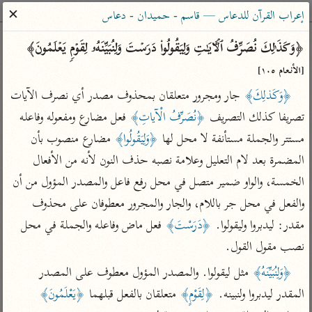
ساهم معنا في نشر القرآن والعلم الشرعي
✕
إعراب القرآن للدعاس — قاسم - حميدان - دعاس
الباحث القرآني
﴿وَكَذَ ٰ⁠لِكَ نُصَرِّفُ ٱلۡـَٔایَـٰتِ وَلِیَقُولُوا۟ دَرَسۡتَ وَلِنُبَیِّنَهُۥ لِقَوۡمࣲ یَعۡلَمُونَ﴾ 
[الأنعام ١٠٥]
بحث
تفسير
علوم
مصاحف
معاجم
﴿وَكَذلِكَ﴾
 جار ومجرور متعلقان بمحذوف مصدر أي نصرف الآيات 
تصريفا كذلك التصريف 
﴿نُصَرِّفُ الْآياتِ﴾
 فعل مضارع ومفعوله وفاعله 
مستتر والجملة مستأنفة لا محل لها 
﴿وَلِيَقُولُوا﴾
 مضارع منصوب بأن 
Type 2 or more characters for results.
المضمرة بعد لام التعليل وعلامة نصبه حذف النون لأنه من الأفعال 
Type 1 or more
أمّهات
عامّة
معاصرة
الخمسة، والواو ضمير متصل في محل رفع فاعل والمصدر المؤول من أن 
characters for results.
تفسير الطبري
فتح البيان للقنوجي
الميسر
والفعل في محل جر باللام، والجار والمجرور معطوفان على محذوف 
تفسير ابن كثير
فتح القدير للشوكاني
المختصر في
مقدر: ليدبروا وليقولوا. 
﴿دَرَسْتَ﴾
 فعل ماض وفاعله والجملة في محل 
التفسير
تفسير القرطبي
تفسير ابن جزي
نصب مقول القول.
تفسير السعدي
تفسير البغوي
﴿وَلِنُبَيِّنَهُ﴾
 مثل ليقولوا. والمصدر المؤول معطوف على المصدر 
أيسر التفاسير
المقدر ليدبروا ولنبينه. 
﴿لِقَوْمٍ﴾
 متعلقان بالفعل قبلهما 
﴿يَعْلَمُونَ﴾
موسوعات
القرآن – تدبر وعمل