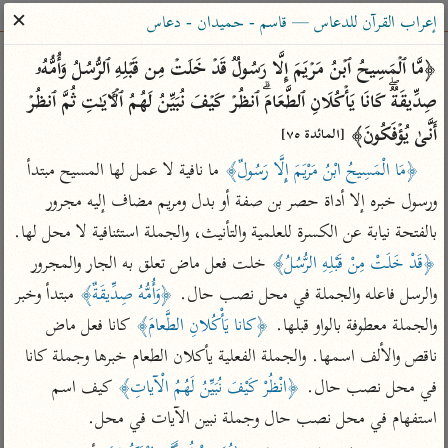
ساهم معنا في نشر القرآن والعلم الشرعي
✕
إعراب القرآن للدعاس — قاسم - حميدان - دعاس
الباحث القرآني
﴿مَّا ٱلۡمَسِیحُ ٱبۡنُ مَرۡیَمَ إِلَّا رَسُولࣱ قَدۡ خَلَتۡ مِن قَبۡلِهِ ٱلرُّسُلُ وَأُمُّهُۥ 
صِدِّیقَةࣱۖ كَانَا یَأۡكُلَانِ ٱلطَّعَامَۗ ٱنظُرۡ كَیۡفَ نُبَیِّنُ لَهُمُ ٱلۡـَٔایَـٰتِ ثُمَّ ٱنظُرۡ 
بحث
تفسير
علوم
مصاحف
معاجم
أَنَّىٰ یُؤۡفَكُونَ﴾ 
[المائدة ٧٥]
﴿مَا الْمَسِيحُ ابْنُ مَرْيَمَ إِلَّا رَسُولٌ﴾
 ما نافية لا عمل لها المسيح مبتدأ 
ورسول خبره إلا أداة حصر بن صفة أو بدل ومريم مضاف إليه مجرور 
Type 2 or more characters for results.
بالفتحة نيابة عن الكسرة للعلمية والتأنيث، والجملة استئنافية لا محل لها. 
Type 1 or more
أمّهات
عامّة
معاصرة
﴿قَدْ خَلَتْ مِنْ قَبْلِهِ الرُّسُلُ﴾
 خلت فعل ماض تعلق به الجار والمجرور 
characters for results.
تفسير الطبري
فتح البيان للقنوجي
الميسر
والرسل فاعله والجملة في محل نصب حال. 
﴿وَأُمُّهُ صِدِّيقَةٌ﴾
 مبتدأ وخبر 
تفسير ابن كثير
فتح القدير للشوكاني
المختصر في
والجملة معطوفة بالواو قبلها. 
﴿كانا يَأْكُلانِ الطَّعامَ﴾
 كانا فعل ماض 
التفسير
تفسير القرطبي
تفسير ابن جزي
ناقص والألف اسمها. والجملة الفعلية يأكلان الطعام خبرها وجملة كانا 
تفسير السعدي
في محل نصب حال. 
﴿انْظُرْ كَيْفَ نُبَيِّنُ لَهُمُ الْآياتِ﴾
 كيف اسم 
تفسير البغوي
أيسر التفاسير
استفهام في محل نصب حال وجملة نبين الآيات في محل.
موسوعات
القرآن – تدبر وعمل