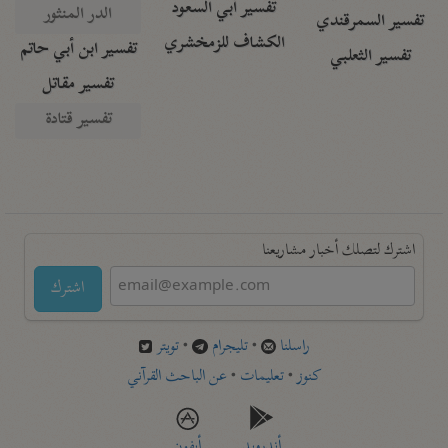
تفسير أبي السعود
الدر المنثور
تفسير السمرقندي
الكشاف للزمخشري
تفسير ابن أبي حاتم
تفسير الثعلبي
تفسير مقاتل
تفسير قتادة
اشترك لتصلك أخبار مشاريعنا
اشترك
راسلنا
•
تليجرام
•
تويتر
كنوز
•
تعليمات
•
عن الباحث القرآني
أندرويد
أيفون