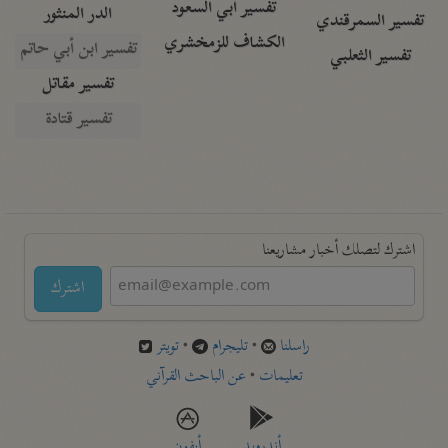
تفسير أبي السعود
الدر المنثور
تفسير السمرقندي
الكشاف للزمخشري
تفسير ابن أبي حاتم
تفسير الثعلبي
تفسير مقاتل
تفسير قتادة
اشترك لتصلك أخبار مشاريعنا
اشترك
راسلنا
•
تليجرام
•
تويتر
تعليمات
•
عن الباحث القرآني
أندرويد
أيفون