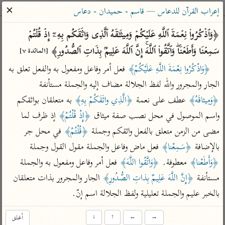
ساهم معنا في نشر القرآن والعلم الشرعي
✕
إعراب القرآن للدعاس — قاسم - حميدان - دعاس
الباحث القرآني
﴿وَٱذۡكُرُوا۟ نِعۡمَةَ ٱللَّهِ عَلَیۡكُمۡ وَمِیثَـٰقَهُ ٱلَّذِی وَاثَقَكُم بِهِۦۤ إِذۡ قُلۡتُمۡ 
سَمِعۡنَا وَأَطَعۡنَاۖ وَٱتَّقُوا۟ ٱللَّهَۚ إِنَّ ٱللَّهَ عَلِیمُۢ بِذَاتِ ٱلصُّدُورِ﴾ 
[المائدة ٧]
بحث
تفسير
علوم
مصاحف
معاجم
﴿وَاذْكُرُوا نِعْمَةَ اللَّهِ عَلَيْكُمْ﴾
 فعل أمر وفاعل ومفعول به والفعل تعلق به 
الجار والمجرور والله لفظ الجلالة مضاف إليه والجملة مستأنفة 
﴿وَمِيثاقَهُ﴾
 عطف على نعمة 
﴿الَّذِي واثَقَكُمْ بِهِ﴾
 به متعلقان بواثقكم 
Type 2 or more characters for results.
واسم الموصول في محل نصب صفة ميثاق 
﴿إِذْ قُلْتُمْ﴾
 إذ ظرف لما 
Type 1 or more
أمّهات
عامّة
معاصرة
مضى من الزمن متعلق بالفعل واثقكم وجملة 
﴿قُلْتُمْ﴾
 في محل جر 
characters for results.
تفسير الطبري
فتح البيان للقنوجي
الميسر
بالإضافة 
﴿سَمِعْنا﴾
 فعل ماض وفاعل والجملة مقول القول وجملة 
تفسير ابن كثير
فتح القدير للشوكاني
المختصر في
﴿وَأَطَعْنا﴾
 معطوفة. 
﴿وَاتَّقُوا اللَّهَ﴾
 فعل أمر وفاعل ومفعول به والجملة 
التفسير
تفسير القرطبي
تفسير ابن جزي
مستأنفة 
﴿إِنَّ اللَّهَ عَلِيمٌ بِذاتِ الصُّدُورِ﴾
 الجار والمجرور بذات متعلقان 
تفسير السعدي
بالخبر عليم والجملة تعليلية ولفظ الجلالة اسم إنّ.
تفسير البغوي
أيسر التفاسير
موسوعات
→
←
↑
↓
أغلق
القرآن – تدبر وعمل