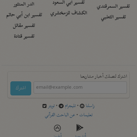
تفسير أبي السعود
الدر المنثور
تفسير السمرقندي
الكشاف للزمخشري
تفسير ابن أبي حاتم
تفسير الثعلبي
تفسير مقاتل
تفسير قتادة
اشترك لتصلك أخبار مشاريعنا
اشترك
راسلنا
•
تليجرام
•
تويتر
تعليمات
•
عن الباحث القرآني
أندرويد
أيفون