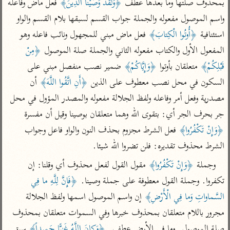
تفسير الآلوسي
بمحذوف صلتها وما بعدها عطف 
﴿وَلَقَدْ وَصَّيْنَا الَّذِينَ﴾
 فعل ماض وفاعله 
جمع الأقوال
تفسير ابن عثيمين
واسم الموصول مفعوله والجملة جواب القسم لسبقها بلام القسم والواو 
تفسير ابن الجوزي
تفسير الرازي
استئنافية 
﴿أُوتُوا الْكِتابَ﴾
 فعل ماض مبني للمجهول ونائب فاعله وهو 
تفسير الماوردي
المفعول الأول والكتاب مفعوله الثاني والجملة صلة الموصول 
﴿مِنْ 
مركَّزة العبارة
أخرى
قَبْلِكُمْ﴾
 متعلقان بأوتوا 
﴿وَإِيَّاكُمْ﴾
 ضمير نصب منفصل مبني على 
تفسير الجلالين
أضواء البيان
منتقاة
السكون في محل نصب معطوف على الذين 
﴿أَنِ اتَّقُوا اللَّهَ﴾
 أن 
جامع البيان للإيجي
تفسير ابن القيم
نظم الدرر للبقاعي
مصدرية وفعل أمر وفاعله ولفظ الجلالة مفعوله والمصدر المؤول في محل 
تفسير البيضاوي
تفسير ابن تيمية
جر بحرف الجر أي: بتقوى الله وهما متعلقان بوصينا وقيل أن مفسرة 
تفسير النسفي
لغة وبلاغة
﴿وَإِنْ تَكْفُرُوا﴾
 فعل الشرط مجزوم بحذف النون والواو فاعل وجواب 
الوجيز للواحدي
التحرير والتنوير
عامّة
الشرط محذوف تقديره: فلن تضروا الله شيئا.
تفسير ابن أبي زمنين
تفسير السمعاني
المحرر الوجيز لابن
وجملة 
﴿وَإِنْ تَكْفُرُوا﴾
 مقول القول لفعل محذوف أي وقلنا: إن 
عطية
تفسير مكّي
تكفروا. وجملة القول معطوفة على جملة وصينا. 
﴿فَإِنَّ لِلَّهِ ما فِي 
البحر المحيط لأبي
آثار
محاسن التأويل
السَّماواتِ وَما فِي الْأَرْضِ﴾
 إن واسم الموصول اسمها ولفظ الجلالة 
حيان
للقاسمي
موسوعة التفسير
مجرور باللام متعلقان بمحذوف خبرها وفي السموات متعلقان بمحذوف 
البسيط للواحدي
المأثور
تفسير الثعالبي
صلة الموصول. وما في الأرض عطف. 
﴿وَكانَ اللَّهُ غَنِيًّا حَمِيداً﴾
 سبق 