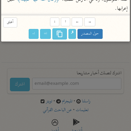
تفسير أبي السعود
الدر المنثور
تفسير السمرقندي
إعرابها.
الكشاف للزمخشري
تفسير ابن أبي حاتم
تفسير الثعلبي
→
←
↑
↓
أغلق
تفسير مقاتل
حول المصدر
ا+
ا-
تفسير قتادة
اشترك لتصلك أخبار مشاريعنا
اشترك
راسلنا
•
تليجرام
•
تويتر
تعليمات
•
عن الباحث القرآني
أندرويد
أيفون