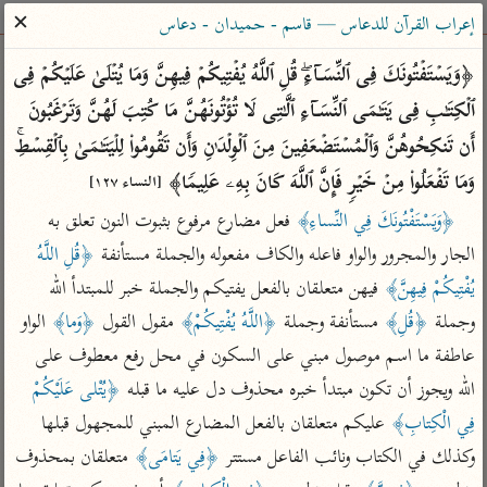
ساهم معنا في نشر القرآن والعلم الشرعي
✕
إعراب القرآن للدعاس — قاسم - حميدان - دعاس
الباحث القرآني
﴿وَیَسۡتَفۡتُونَكَ فِی ٱلنِّسَاۤءِۖ قُلِ ٱللَّهُ یُفۡتِیكُمۡ فِیهِنَّ وَمَا یُتۡلَىٰ عَلَیۡكُمۡ فِی 
ٱلۡكِتَـٰبِ فِی یَتَـٰمَى ٱلنِّسَاۤءِ ٱلَّـٰتِی لَا تُؤۡتُونَهُنَّ مَا كُتِبَ لَهُنَّ وَتَرۡغَبُونَ 
بحث
تفسير
علوم
مصاحف
معاجم
أَن تَنكِحُوهُنَّ وَٱلۡمُسۡتَضۡعَفِینَ مِنَ ٱلۡوِلۡدَ ٰ⁠نِ وَأَن تَقُومُوا۟ لِلۡیَتَـٰمَىٰ بِٱلۡقِسۡطِۚ 
وَمَا تَفۡعَلُوا۟ مِنۡ خَیۡرࣲ فَإِنَّ ٱللَّهَ كَانَ بِهِۦ عَلِیمࣰا﴾ 
[النساء ١٢٧]
﴿وَيَسْتَفْتُونَكَ فِي النِّساءِ﴾
 فعل مضارع مرفوع بثبوت النون تعلق به 
Type 2 or more characters for results.
الجار والمجرور والواو فاعله والكاف مفعوله والجملة مستأنفة 
﴿قُلِ اللَّهُ 
Type 1 or more
أمّهات
عامّة
معاصرة
يُفْتِيكُمْ فِيهِنَّ﴾
 فيهن متعلقان بالفعل يفتيكم والجملة خبر للمبتدأ الله 
characters for results.
تفسير الطبري
فتح البيان للقنوجي
الميسر
وجملة 
﴿قُلِ﴾
 مستأنفة وجملة 
﴿اللَّهُ يُفْتِيكُمْ﴾
 مقول القول 
﴿وَما﴾
 الواو 
تفسير ابن كثير
فتح القدير للشوكاني
المختصر في
عاطفة ما اسم موصول مبني على السكون في محل رفع معطوف على 
التفسير
تفسير القرطبي
تفسير ابن جزي
الله ويجوز أن تكون مبتدأ خبره محذوف دل عليه ما قبله 
﴿يُتْلى عَلَيْكُمْ 
تفسير السعدي
تفسير البغوي
فِي الْكِتابِ﴾
 عليكم متعلقان بالفعل المضارع المبني للمجهول قبلها 
أيسر التفاسير
وكذلك في الكتاب ونائب الفاعل مستتر 
﴿فِي يَتامَى﴾
 متعلقان بمحذوف 
موسوعات
القرآن – تدبر وعمل