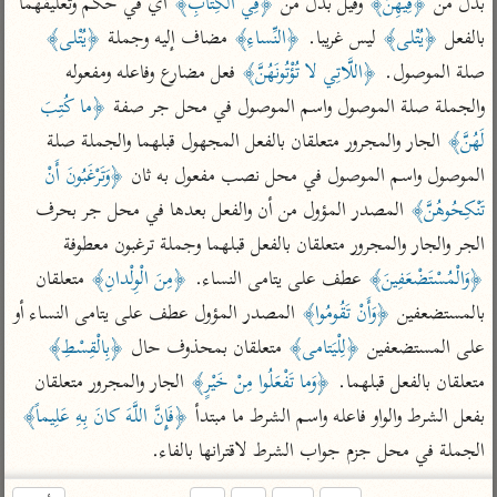
بدل من 
﴿فِيهِنَّ﴾
 وقيل بدل من 
﴿فِي الْكِتابِ﴾
 أي في حكم وتعليقهما 
تفسير الآلوسي
جمع الأقوال
تفسير ابن عثيمين
بالفعل 
﴿يُتْلى﴾
 ليس غريبا. 
﴿النِّساءِ﴾
 مضاف إليه وجملة 
﴿يُتْلى﴾
تفسير ابن الجوزي
تفسير الرازي
صلة الموصول. 
﴿اللَّاتِي لا تُؤْتُونَهُنَّ﴾
 فعل مضارع وفاعله ومفعوله 
تفسير الماوردي
والجملة صلة الموصول واسم الموصول في محل جر صفة 
﴿ما كُتِبَ 
مركَّزة العبارة
أخرى
لَهُنَّ﴾
 الجار والمجرور متعلقان بالفعل المجهول قبلهما والجملة صلة 
تفسير الجلالين
أضواء البيان
منتقاة
الموصول واسم الموصول في محل نصب مفعول به ثان 
﴿وَتَرْغَبُونَ أَنْ 
جامع البيان للإيجي
تفسير ابن القيم
نظم الدرر للبقاعي
تَنْكِحُوهُنَّ﴾
 المصدر المؤول من أن والفعل بعدها في محل جر بحرف 
تفسير البيضاوي
تفسير ابن تيمية
الجر والجار والمجرور متعلقان بالفعل قبلهما وجملة ترغبون معطوفة 
تفسير النسفي
لغة وبلاغة
﴿وَالْمُسْتَضْعَفِينَ﴾
 عطف على يتامى النساء. 
﴿مِنَ الْوِلْدانِ﴾
 متعلقان 
الوجيز للواحدي
التحرير والتنوير
عامّة
بالمستضعفين 
﴿وَأَنْ تَقُومُوا﴾
 المصدر المؤول عطف على يتامى النساء أو 
تفسير ابن أبي زمنين
تفسير السمعاني
المحرر الوجيز لابن
على المستضعفين 
﴿لِلْيَتامى﴾
 متعلقان بمحذوف حال 
﴿بِالْقِسْطِ﴾
عطية
تفسير مكّي
متعلقان بالفعل قبلهما. 
﴿وَما تَفْعَلُوا مِنْ خَيْرٍ﴾
 الجار والمجرور متعلقان 
البحر المحيط لأبي
بفعل الشرط والواو فاعله واسم الشرط ما مبتدأ 
﴿فَإِنَّ اللَّهَ كانَ بِهِ عَلِيماً﴾
آثار
محاسن التأويل
حيان
للقاسمي
موسوعة التفسير
الجملة في محل جزم جواب الشرط لاقترانها بالفاء.
البسيط للواحدي
المأثور
تفسير الثعالبي