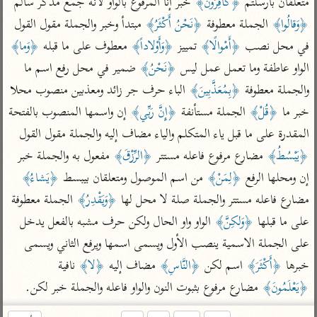
متعلقان بأرسلتم 
﴿كافِرُونَ﴾
 خبر إنا المرفوع بالواو لأنه جمع مذكر سالم 
تفسير الآلوسي
جمع الأقوال
تفسير ابن عثيمين
﴿وَقالُوا﴾
 الجملة معطوفة 
﴿نَحْنُ أَكْثَرُ﴾
 مبتدأ وخبر والجملة مقول القول 
تفسير ابن الجوزي
تفسير الرازي
في محل نصب 
﴿أَمْوالًا﴾
 تمييز 
﴿وَأَوْلاداً﴾
 معطوف على ما قبله 
﴿وَما﴾
تفسير الماوردي
الواو عاطفة وما تعمل عمل ليس 
﴿نَحْنُ﴾
 ضمير في محل رفع اسم ما 
مركَّزة العبارة
أخرى
والجملة معطوفة 
﴿بِمُعَذَّبِينَ﴾
 الباء حرف جر زائد ومعذبين منصوب محلا 
تفسير الجلالين
أضواء البيان
منتقاة
خبر ما 
﴿قُلْ﴾
 الجملة مستأنفة 
﴿إِنَّ رَبِّي﴾
 إن واسمها المنصوب بالفتحة 
جامع البيان للإيجي
تفسير ابن القيم
نظم الدرر للبقاعي
المقدرة على ما قبل ياء المتكلم والياء مضاف إليه والجملة مقول القول 
تفسير البيضاوي
تفسير ابن تيمية
﴿يَبْسُطُ﴾
 مضارع مرفوع فاعله مستتر 
﴿الرِّزْقَ﴾
 مفعول به والجملة خبر 
تفسير النسفي
لغة وبلاغة
إن ومحلها الرفع 
﴿لِمَنْ﴾
 من اسم الموصول ومتعلقان بيبسط 
﴿يَشاءُ﴾
الوجيز للواحدي
التحرير والتنوير
عامّة
مضارع فاعله مستتر والجملة صلة لا محل لها 
﴿وَيَقْدِرُ﴾
 الجملة معطوفة 
تفسير ابن أبي زمنين
تفسير السمعاني
المحرر الوجيز لابن
على ما قبلها 
﴿وَلكِنَّ﴾
 الواو واو الحال ولكن حرف مشبه بالفعل يدخل 
عطية
تفسير مكّي
على الجملة الاسمية ينصب الأول ويسمى اسمها ويرفع الثاني ويسمى 
البحر المحيط لأبي
خبرها 
﴿أَكْثَرَ﴾
 اسم لكن 
﴿النَّاسِ﴾
 مضاف إليه 
﴿لا﴾
 نافية 
آثار
محاسن التأويل
حيان
للقاسمي
موسوعة التفسير
﴿يَعْلَمُونَ﴾
 مضارع مرفوع بثبوت النون والواو فاعله والجملة خبر لكن.
البسيط للواحدي
المأثور
تفسير الثعالبي