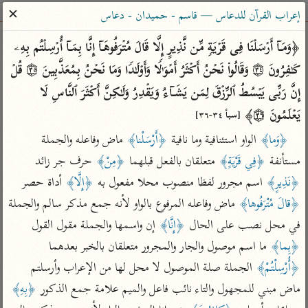
ساهم معنا في نشر القرآن والعلم الشرعي
✕
إعراب القرآن للدعاس — قاسم - حميدان - دعاس
الباحث القرآني
﴿وَمَاۤ أَرۡسَلۡنَا فِی قَرۡیَةࣲ مِّن نَّذِیرٍ إِلَّا قَالَ مُتۡرَفُوهَاۤ إِنَّا بِمَاۤ أُرۡسِلۡتُم بِهِۦ 
كَـٰفِرُونَ ۝٣٤ وَقَالُوا۟ نَحۡنُ أَكۡثَرُ أَمۡوَ ٰ⁠لࣰا وَأَوۡلَـٰدࣰا وَمَا نَحۡنُ بِمُعَذَّبِینَ ۝٣٥ قُلۡ 
بحث
تفسير
علوم
مصاحف
معاجم
إِنَّ رَبِّی یَبۡسُطُ ٱلرِّزۡقَ لِمَن یَشَاۤءُ وَیَقۡدِرُ وَلَـٰكِنَّ أَكۡثَرَ ٱلنَّاسِ لَا 
یَعۡلَمُونَ ۝٣٦﴾ 
[سبأ ٣٤-٣٦]
﴿وَما﴾
 الواو استئنافية وما نافية 
﴿أَرْسَلْنا﴾
 ماض وفاعله والجملة 
Type 2 or more characters for results.
مستأنفة 
﴿فِي قَرْيَةٍ﴾
 متعلقان بالفعل قبلهما 
﴿مِنْ﴾
 حرف جر زائد 
Type 1 or more
أمّهات
عامّة
معاصرة
﴿نَذِيرٍ﴾
 اسم مجرور لفظا منصوب محلا مفعول به 
﴿إِلَّا﴾
 أداة حصر 
characters for results.
تفسير الطبري
فتح البيان للقنوجي
الميسر
﴿قالَ مُتْرَفُوها﴾
 ماض وفاعله المرفوع بالواو لأنه جمع مذكر سالم والجملة 
تفسير ابن كثير
فتح القدير للشوكاني
المختصر في
في محل نصب على الحال 
﴿إِنَّا﴾
 إن واسمها والجملة مقول القول 
التفسير
تفسير القرطبي
تفسير ابن جزي
﴿بِما﴾
 ما اسم موصول والجار والمجرور متعلقان بالخبر بعدهما 
تفسير السعدي
تفسير البغوي
﴿أُرْسِلْتُمْ﴾
 الجملة صلة الموصول لا محل لها من الإعراب وأرسلتم 
أيسر التفاسير
ماض مبني للمجهول والتاء نائب فاعل والميم علامة جمع الذكور 
﴿بِهِ﴾
موسوعات
القرآن – تدبر وعمل