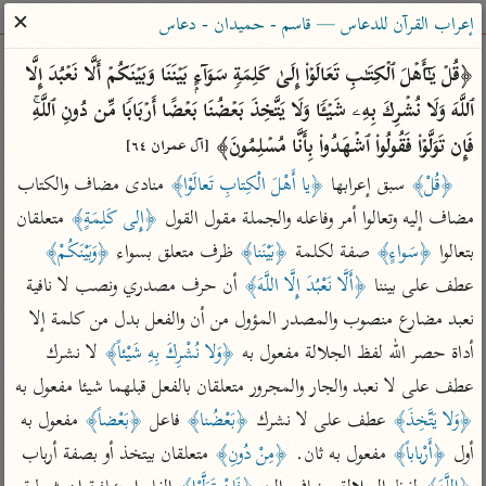
ساهم معنا في نشر القرآن والعلم الشرعي
✕
إعراب القرآن للدعاس — قاسم - حميدان - دعاس
الباحث القرآني
﴿قُلۡ یَـٰۤأَهۡلَ ٱلۡكِتَـٰبِ تَعَالَوۡا۟ إِلَىٰ كَلِمَةࣲ سَوَاۤءِۭ بَیۡنَنَا وَبَیۡنَكُمۡ أَلَّا نَعۡبُدَ إِلَّا 
ٱللَّهَ وَلَا نُشۡرِكَ بِهِۦ شَیۡـࣰٔا وَلَا یَتَّخِذَ بَعۡضُنَا بَعۡضًا أَرۡبَابࣰا مِّن دُونِ ٱللَّهِۚ 
بحث
تفسير
علوم
مصاحف
معاجم
فَإِن تَوَلَّوۡا۟ فَقُولُوا۟ ٱشۡهَدُوا۟ بِأَنَّا مُسۡلِمُونَ﴾ 
[آل عمران ٦٤]
﴿قُلْ﴾
 سبق إعرابها 
﴿يا أَهْلَ الْكِتابِ تَعالَوْا﴾
 منادى مضاف والكتاب 
مضاف إليه وتعالوا أمر وفاعله والجملة مقول القول 
﴿إِلى كَلِمَةٍ﴾
 متعلقان 
Type 2 or more characters for results.
بتعالوا 
﴿سَواءٍ﴾
 صفة لكلمة 
﴿بَيْنَنا﴾
 ظرف متعلق بسواء 
﴿وَبَيْنَكُمْ﴾
Type 1 or more
أمّهات
عامّة
معاصرة
عطف على بيننا 
﴿أَلَّا نَعْبُدَ إِلَّا اللَّهَ﴾
 أن حرف مصدري ونصب لا نافية 
characters for results.
تفسير الطبري
فتح البيان للقنوجي
الميسر
نعبد مضارع منصوب والمصدر المؤول من أن والفعل بدل من كلمة إلا 
تفسير ابن كثير
فتح القدير للشوكاني
المختصر في
أداة حصر الله لفظ الجلالة مفعول به 
﴿وَلا نُشْرِكَ بِهِ شَيْئاً﴾
 لا نشرك 
التفسير
تفسير القرطبي
تفسير ابن جزي
عطف على لا نعبد والجار والمجرور متعلقان بالفعل قبلهما شيئا مفعول به 
تفسير السعدي
﴿وَلا يَتَّخِذَ﴾
 عطف على لا نشرك 
﴿بَعْضُنا﴾
 فاعل 
﴿بَعْضاً﴾
 مفعول به 
تفسير البغوي
أيسر التفاسير
أول 
﴿أَرْباباً﴾
 مفعول به ثان. 
﴿مِنْ دُونِ﴾
 متعلقان بيتخذ أو بصفة أرباب 
موسوعات
القرآن – تدبر وعمل