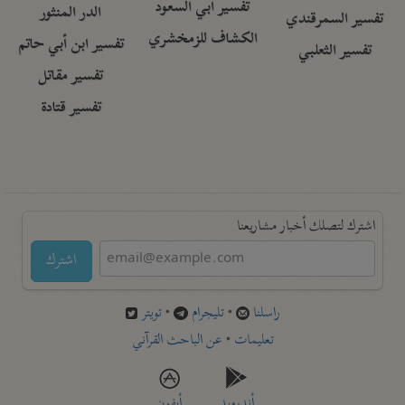
تفسير أبي السعود
الدر المنثور
تفسير السمرقندي
الكشاف للزمخشري
تفسير ابن أبي حاتم
تفسير الثعلبي
تفسير مقاتل
تفسير قتادة
اشترك لتصلك أخبار مشاريعنا
اشترك
راسلنا
•
تليجرام
•
تويتر
تعليمات
•
عن الباحث القرآني
أندرويد
أيفون