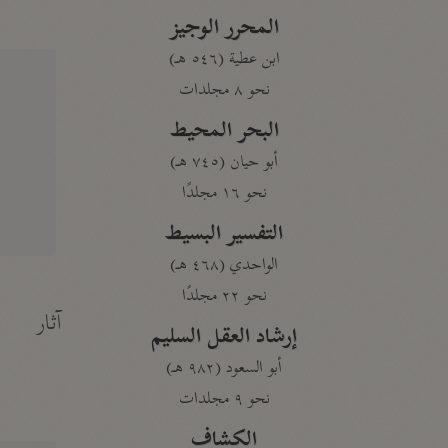
المحرر الوجيز
ابن عطية (٥٤٦ هـ)
نحو ٨ مجلدات
البحر المحيط
أبو حيان (٧٤٥ هـ)
نحو ١٦ مجلدًا
التفسير البسيط
الواحدي (٤٦٨ هـ)
نحو ٢٢ مجلدًا
آثار
إرشاد العقل السليم
أبو السعود (٩٨٢ هـ)
نحو ٩ مجلدات
الكشاف