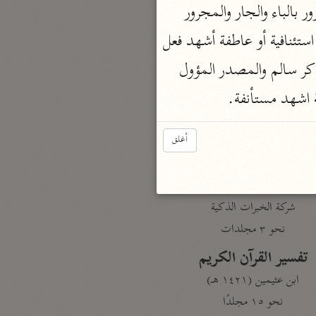
 فعل ماض وفاعل ولفظ الجلالة مجرور بالباء والجار والمجرور 
نحو مجلد
تيسير الكريم الرحمن
 الواو استئنافية أو عاطفة أشهد فعل 
السعدي (١٣٧٦ هـ)
أمر والفاعل أنت بأنا مسلمون الباء حرف جر وأن واسمها وخبرها مرفوع بالواو لأنه جمع مذكر سالم والمصدر المؤول 
نحو ٤ مجلدات
 اشهد مستأنفة.
أيسر التفاسير
أبو بكر الجزائري (١٤٣٩ هـ)
أغلق
نحو ٣ مجلدات
القرآن – تدبّر وعمل
شركة الخبرات الذكية
نحو ٣ مجلدات
تفسير القرآن الكريم
ابن عثيمين (١٤٢١ هـ)
نحو ١٥ مجلدًا