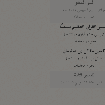
الدر المنثور
لال الدين السيوطي (٩١١ هـ)
نحو ١٣ مجلدًا
سير القرآن العظيم مسندًا
ابن أبي حاتم الرازي (٣٢٧ هـ)
نحو ١٠ مجلدات
فسير مقاتل بن سليمان
مقاتل بن سليمان (١٥٠ هـ)
نحو ٥ مجلدات
تفسير قتادة
دة بن دعامة السّدوسيّ (١١٧ هـ)