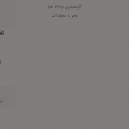
الزمخشري (٥٣٨ هـ)
ج
نحو ٨ مجلدات
تف
ت
قتا