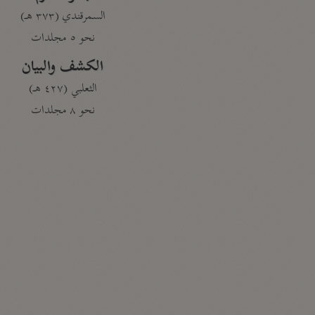
السمرقندي (٣٧٣ هـ)
نحو ٥ مجلدات
الكشف والبيان
الثعلبي (٤٢٧ هـ)
نحو ٨ مجلدات