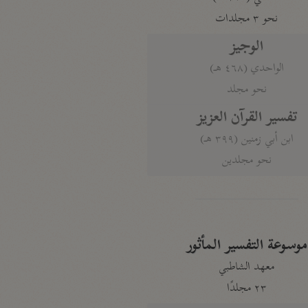
نحو ٣ مجلدات
الوجيز
الواحدي (٤٦٨ هـ)
نحو مجلد
تفسير القرآن العزيز
ابن أبي زمنين (٣٩٩ هـ)
نحو مجلدين
موسوعة التفسير المأثور
معهد الشاطبي
٢٣ مجلدًا