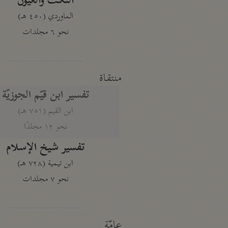
النكت والعيون
الماوردي (٤٥٠ هـ)
نحو ٦ مجلدات
منتقاة
تفسير ابن قيّم الجوزيّة
ابن القيم (٧٥١ هـ)
نحو ١٢ مجلدًا
تفسير شيخ الإسلام
ابن تيمية (٧٢٨ هـ)
نحو ٧ مجلدات
عامّة