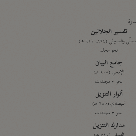
بارة
تفسير الجلالين
حلّي والسيوطي (٨٦٤، ٩١١ هـ)
نحو مجلد
جامع البيان
الإيجي (٩٠٥ هـ)
نحو ٣ مجلدات
أنوار التنزيل
البيضاوي (٦٨٥ هـ)
نحو ٣ مجلدات
مدارك التنزيل
النسفي (٧١٠ هـ)