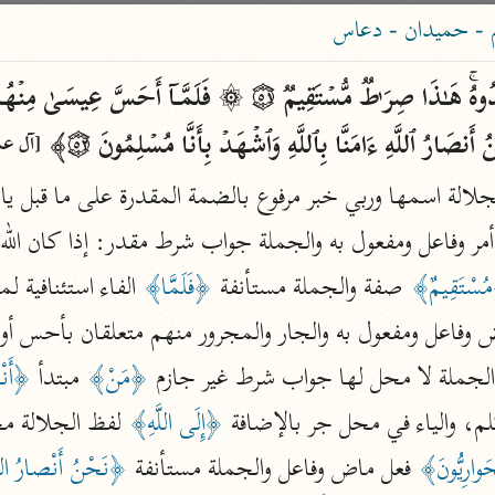
ساهم معنا في نشر القرآن والعلم الشرعي
 - حميدان - دعاس
الباحث القرآني
أَنصَارُ ٱللَّهِ ءَامَنَّا بِٱللَّهِ وَٱشۡهَدۡ بِأَنَّا مُسۡلِمُونَ ۝٥٢﴾ 
[آل عمران
علوم
مصاحف
جلالة اسمها وربي خبر مرفوع بالضمة المقدرة على ما قبل ياء
مر وفاعل ومفعول به والجملة جواب شرط مقدر: إذا كان الله ر
pe 1 or
Type 2 or more
سْتَقِيمٌ﴾
 صفة والجملة مستأنفة 
﴿فَلَمَّا﴾
 الفاء استئنافية ل
عامّة
معاصرة
more
فتح البيان
acters
صديق حسن خان (١٣٠٧ هـ)
الجملة لا محل لها جواب شرط غير جازم 
﴿مَنْ﴾
 مبتدأ 
﴿أَن
نحو ١٢ مجلدًا
results.
لم، والياء في محل جر بالإضافة 
﴿إِلَى اللَّهِ﴾
فتح القدير
وارِيُّونَ﴾
 فعل ماض وفاعل والجملة مستأنفة 
﴿نَحْنُ أَنْصارُ الل
الشوكاني (١٢٥٠ هـ)