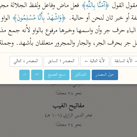
قول القول 
﴿آمَنَّا بِاللَّهِ﴾
نحو ١١ مجلدًا
التسهيل لعلوم التنزيل
فة أو خبر ثان لنحن أو حالية. 
﴿وَاشْهَدْ بِأَنَّا مُسْلِمُونَ﴾
ابن جُزَيّ (٧٤١ هـ)
نحو ٣ مجلدات
ل جر بحرف الجر، والجار والمجرور متعلقان بأشهد. وجملة
الآية السابقة
الآية التالية
←
المصدر
↑
السابق
المصدر
↓
التالي
موسوعات
روح المعاني
حول المصدر
التشكيل
نسخ الجميع
ا+
ا-
الآلوسي (١٢٧٠ هـ)
نحو ٢٨ مجلدًا
مفاتيح الغيب
فخر الدين الرازي (٦٠٦ هـ)
نحو ٢٤ مجلدًا