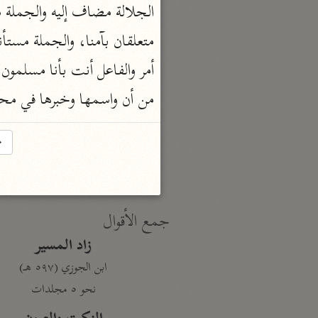
الجلالة مضاف إليه والجملة م
نحو ١٩ مجلدًا
الجامع لأحكام القرآن
متعلقان بآمنا، والجملة مستأن
القرطبي (٦٧١ هـ)
نحو ٢٤ مجلدًا
من أن واسمها وخبرها في مح
معالم التنزيل
البغوي (٥١٦ هـ)
→
نحو ١١ مجلدًا
جمع الأقوال
زاد المسير
ابن الجوزي (٥٩٧ هـ)
نحو ٥ مجلدات