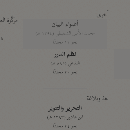
أخرى
مركَّزة الع
أضواء البيان
محمد الأمين الشنقيطي (١٣٩٤ هـ)
الم
نحو ١١ مجلدًا
نظم الدرر
البقاعي (٨٨٥ هـ)
نحو ٢٠ مجلدًا
لغة وبلاغة
التحرير والتنوير
ابن عاشور (١٣٩٣ هـ)
نحو ٢٤ مجلدًا