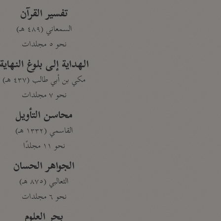
تفسير القرآن
السمعاني (٤٨٩ هـ)
نحو ٥ مجلدات
الهداية إلى بلوغ النهاية
مكي بن أبي طالب (٤٣٧ هـ)
نحو ٧ مجلدات
محاسن التأويل
القاسمي (١٣٣٢ هـ)
نحو ١١ مجلدًا
الجواهر الحسان
الثعالبي (٨٧٥ هـ)
نحو ٦ مجلدات
بحر العلوم