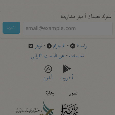
اشترك لتصلك أخبار مشاريعنا
اشترك
راسلنا
•
تليجرام
•
تويتر
تعليمات
•
عن الباحث القرآني
أندرويد
أيفون
تطوير
رعاية