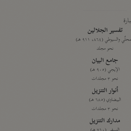
بارة
تفسير الجلالين
حلّي والسيوطي (٨٦٤، ٩١١ هـ)
نحو مجلد
جامع البيان
الإيجي (٩٠٥ هـ)
نحو ٣ مجلدات
أنوار التنزيل
البيضاوي (٦٨٥ هـ)
نحو ٣ مجلدات
مدارك التنزيل
النسفي (٧١٠ هـ)