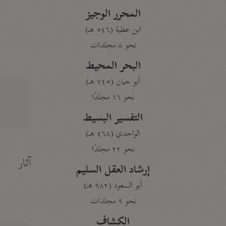
المحرر الوجيز
ابن عطية (٥٤٦ هـ)
نحو ٨ مجلدات
البحر المحيط
أبو حيان (٧٤٥ هـ)
نحو ١٦ مجلدًا
التفسير البسيط
الواحدي (٤٦٨ هـ)
نحو ٢٢ مجلدًا
آثار
إرشاد العقل السليم
أبو السعود (٩٨٢ هـ)
نحو ٩ مجلدات
الكشاف