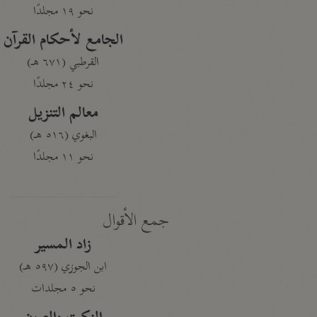
نحو ١٩ مجلدًا
الجامع لأحكام القرآن
القرطبي (٦٧١ هـ)
نحو ٢٤ مجلدًا
معالم التنزيل
البغوي (٥١٦ هـ)
نحو ١١ مجلدًا
جمع الأقوال
زاد المسير
ابن الجوزي (٥٩٧ هـ)
نحو ٥ مجلدات