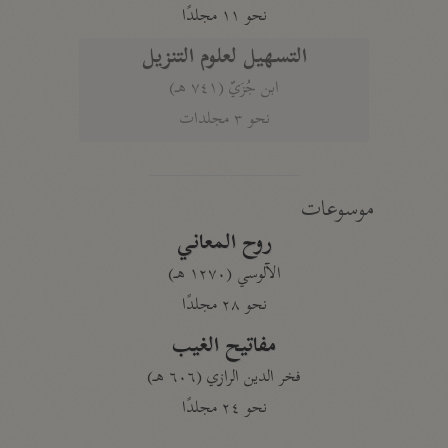
نحو ١١ مجلدًا
التسهيل لعلوم التنزيل
ابن جُزَيّ (٧٤١ هـ)
نحو ٣ مجلدات
موسوعات
روح المعاني
الآلوسي (١٢٧٠ هـ)
نحو ٢٨ مجلدًا
مفاتيح الغيب
فخر الدين الرازي (٦٠٦ هـ)
نحو ٢٤ مجلدًا