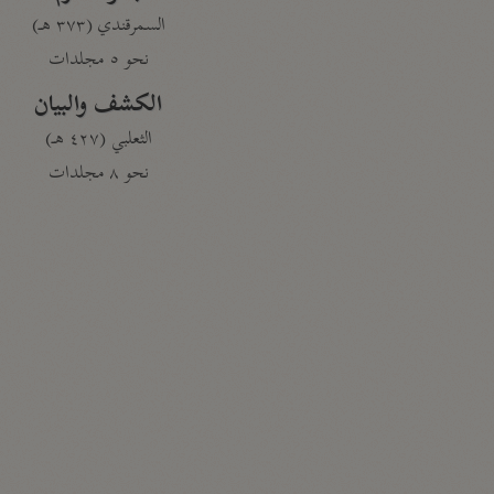
السمرقندي (٣٧٣ هـ)
نحو ٥ مجلدات
الكشف والبيان
الثعلبي (٤٢٧ هـ)
نحو ٨ مجلدات