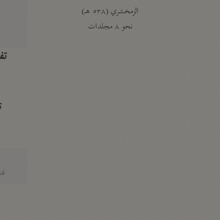
الزمخشري (٥٣٨ هـ)
ج
نحو ٨ مجلدات
تف
ت
قتا