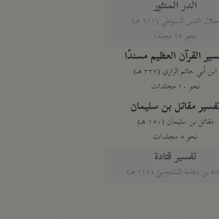
الدر المنثور
لال الدين السيوطي (٩١١ هـ)
نحو ١٣ مجلدًا
سير القرآن العظيم مسندًا
ابن أبي حاتم الرازي (٣٢٧ هـ)
نحو ١٠ مجلدات
فسير مقاتل بن سليمان
مقاتل بن سليمان (١٥٠ هـ)
نحو ٥ مجلدات
تفسير قتادة
دة بن دعامة السّدوسيّ (١١٧ هـ)