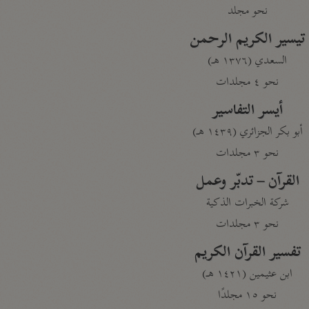
نحو مجلد
تيسير الكريم الرحمن
السعدي (١٣٧٦ هـ)
نحو ٤ مجلدات
أيسر التفاسير
أبو بكر الجزائري (١٤٣٩ هـ)
نحو ٣ مجلدات
القرآن – تدبّر وعمل
شركة الخبرات الذكية
نحو ٣ مجلدات
تفسير القرآن الكريم
ابن عثيمين (١٤٢١ هـ)
نحو ١٥ مجلدًا