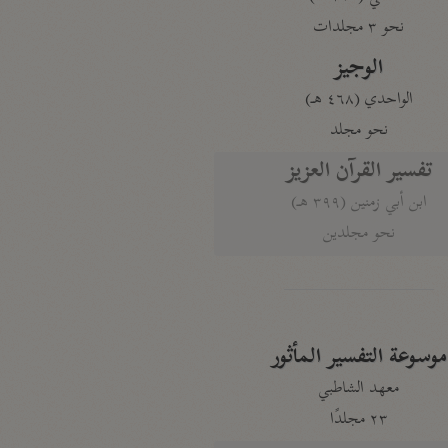
نحو ٣ مجلدات
الوجيز
الواحدي (٤٦٨ هـ)
نحو مجلد
تفسير القرآن العزيز
ابن أبي زمنين (٣٩٩ هـ)
نحو مجلدين
موسوعة التفسير المأثور
معهد الشاطبي
٢٣ مجلدًا