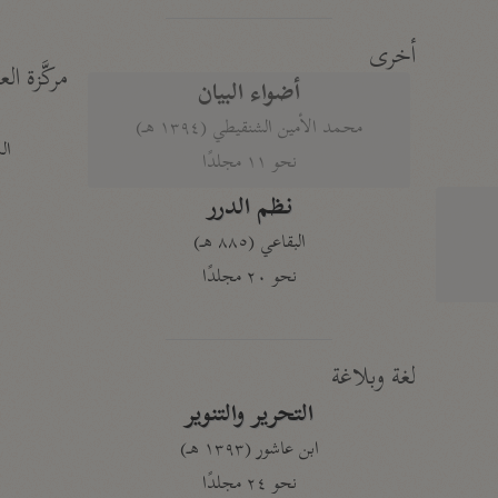
أخرى
مركَّزة الع
أضواء البيان
محمد الأمين الشنقيطي (١٣٩٤ هـ)
الم
نحو ١١ مجلدًا
نظم الدرر
البقاعي (٨٨٥ هـ)
نحو ٢٠ مجلدًا
لغة وبلاغة
التحرير والتنوير
ابن عاشور (١٣٩٣ هـ)
نحو ٢٤ مجلدًا