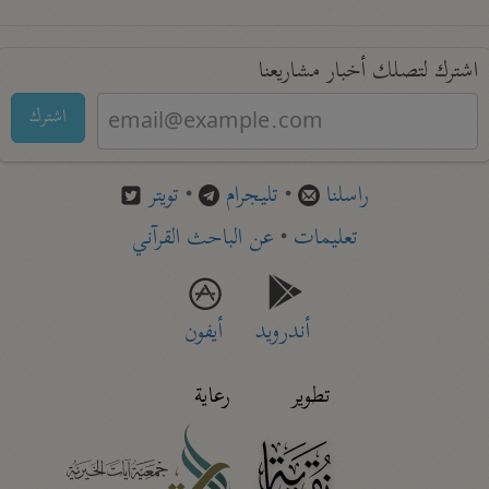
اشترك لتصلك أخبار مشاريعنا
اشترك
راسلنا
•
تليجرام
•
تويتر
تعليمات
•
عن الباحث القرآني
أندرويد
أيفون
تطوير
رعاية