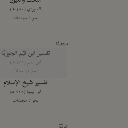
النكت والعيون
الماوردي (٤٥٠ هـ)
نحو ٦ مجلدات
منتقاة
تفسير ابن قيّم الجوزيّة
ابن القيم (٧٥١ هـ)
نحو ١٢ مجلدًا
تفسير شيخ الإسلام
ابن تيمية (٧٢٨ هـ)
نحو ٧ مجلدات
عامّة