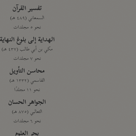
تفسير القرآن
السمعاني (٤٨٩ هـ)
نحو ٥ مجلدات
الهداية إلى بلوغ النهاية
مكي بن أبي طالب (٤٣٧ هـ)
نحو ٧ مجلدات
محاسن التأويل
القاسمي (١٣٣٢ هـ)
نحو ١١ مجلدًا
الجواهر الحسان
الثعالبي (٨٧٥ هـ)
نحو ٦ مجلدات
بحر العلوم