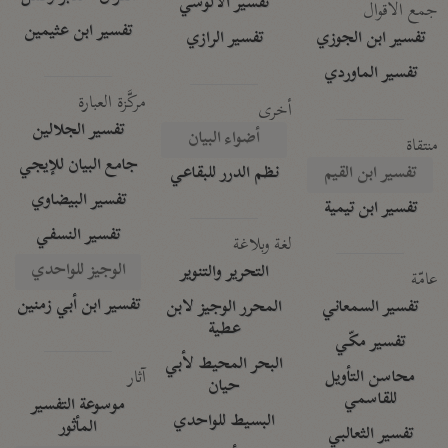
تفسير الآلوسي
جمع الأقوال
تفسير ابن عثيمين
تفسير ابن الجوزي
تفسير الرازي
تفسير الماوردي
مركَّزة العبارة
أخرى
تفسير الجلالين
أضواء البيان
منتقاة
جامع البيان للإيجي
تفسير ابن القيم
نظم الدرر للبقاعي
تفسير البيضاوي
تفسير ابن تيمية
تفسير النسفي
لغة وبلاغة
الوجيز للواحدي
التحرير والتنوير
عامّة
تفسير ابن أبي زمنين
تفسير السمعاني
المحرر الوجيز لابن
عطية
تفسير مكّي
البحر المحيط لأبي
آثار
محاسن التأويل
حيان
للقاسمي
موسوعة التفسير
البسيط للواحدي
المأثور
تفسير الثعالبي