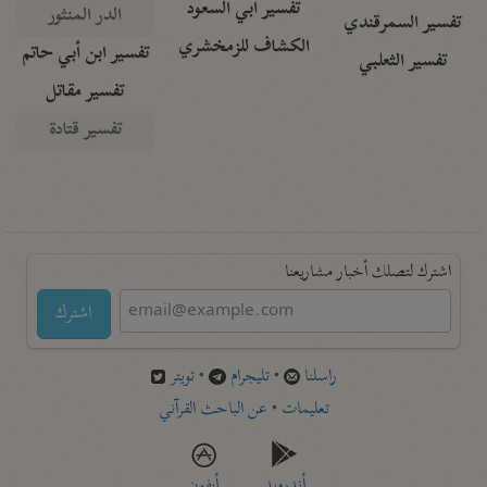
تفسير أبي السعود
الدر المنثور
تفسير السمرقندي
الكشاف للزمخشري
تفسير ابن أبي حاتم
تفسير الثعلبي
تفسير مقاتل
تفسير قتادة
اشترك لتصلك أخبار مشاريعنا
اشترك
راسلنا
•
تليجرام
•
تويتر
تعليمات
•
عن الباحث القرآني
أندرويد
أيفون