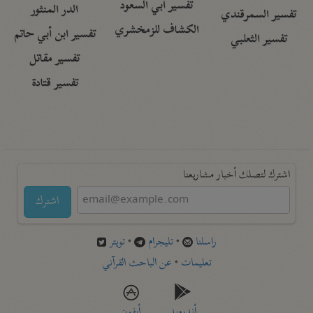
تفسير أبي السعود
الدر المنثور
تفسير السمرقندي
الكشاف للزمخشري
تفسير ابن أبي حاتم
تفسير الثعلبي
تفسير مقاتل
تفسير قتادة
اشترك لتصلك أخبار مشاريعنا
اشترك
راسلنا
•
تليجرام
•
تويتر
تعليمات
•
عن الباحث القرآني
أندرويد
أيفون