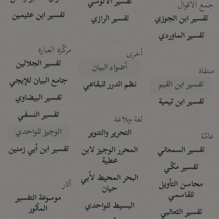
تفسير الآلوسي
جمع الأقوال
تفسير ابن عثيمين
تفسير ابن الجوزي
تفسير الرازي
تفسير الماوردي
مركَّزة العبارة
أخرى
تفسير الجلالين
أضواء البيان
منتقاة
جامع البيان للإيجي
تفسير ابن القيم
نظم الدرر للبقاعي
تفسير البيضاوي
تفسير ابن تيمية
تفسير النسفي
لغة وبلاغة
الوجيز للواحدي
التحرير والتنوير
عامّة
تفسير ابن أبي زمنين
تفسير السمعاني
المحرر الوجيز لابن
عطية
تفسير مكّي
البحر المحيط لأبي
آثار
محاسن التأويل
حيان
للقاسمي
موسوعة التفسير
البسيط للواحدي
المأثور
تفسير الثعالبي