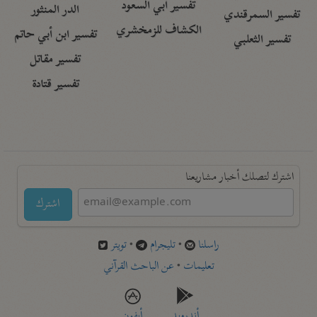
تفسير أبي السعود
الدر المنثور
تفسير السمرقندي
الكشاف للزمخشري
تفسير ابن أبي حاتم
تفسير الثعلبي
تفسير مقاتل
تفسير قتادة
اشترك لتصلك أخبار مشاريعنا
اشترك
راسلنا
•
تليجرام
•
تويتر
تعليمات
•
عن الباحث القرآني
أندرويد
أيفون