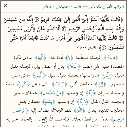
ساهم معنا في نشر القرآن والعلم الشرعي
✕
إعراب القرآن للدعاس — قاسم - حميدان - دعاس
الباحث القرآني
﴿قَالَتۡ یَـٰۤأَیُّهَا ٱلۡمَلَؤُا۟ إِنِّیۤ أُلۡقِیَ إِلَیَّ كِتَـٰبࣱ كَرِیمٌ ۝٢٩ إِنَّهُۥ مِن سُلَیۡمَـٰنَ 
وَإِنَّهُۥ بِسۡمِ ٱللَّهِ ٱلرَّحۡمَـٰنِ ٱلرَّحِیمِ ۝٣٠ أَلَّا تَعۡلُوا۟ عَلَیَّ وَأۡتُونِی مُسۡلِمِینَ 
بحث
تفسير
علوم
مصاحف
معاجم
۝٣١ قَالَتۡ یَـٰۤأَیُّهَا ٱلۡمَلَؤُا۟ أَفۡتُونِی فِیۤ أَمۡرِی مَا كُنتُ قَاطِعَةً أَمۡرًا حَتَّىٰ 
تَشۡهَدُونِ ۝٣٢﴾ 
[النمل ٢٩-٣٢]
﴿قالَتْ﴾
 الجملة مستأنفة 
﴿يا﴾
 أداة نداء 
﴿أَيُّهَا﴾
 منادى نكرة 
Type 2 or more characters for results.
مقصودة مبنية على الضم 
﴿الْمَلَأُ﴾
 بدل أو عطف بيان والجملة مقول 
Type 1 or more
أمّهات
عامّة
معاصرة
القول 
﴿إِنِّي﴾
 إن واسمها والجملة مقول القول 
﴿أُلْقِيَ﴾
 ماض مبني 
characters for results.
تفسير الطبري
فتح البيان للقنوجي
الميسر
للمجهول 
﴿إِلَيَّ﴾
 متعلقان بألقي 
﴿كِتابٌ﴾
 نائب فاعل 
﴿كَرِيمٌ﴾
 صفة 
تفسير ابن كثير
فتح القدير للشوكاني
المختصر في
والجملة خبر إن 
﴿إِنَّهُ﴾
 إن واسمها 
﴿مِنْ سُلَيْمانَ﴾
 متعلقان بالخبر 
التفسير
تفسير القرطبي
تفسير ابن جزي
والجملة مقول القول 
﴿وَإِنَّهُ﴾
 إن واسمها 
﴿بِسْمِ﴾
 متعلقان بفعل 
تفسير السعدي
تفسير البغوي
محذوف تقديره ابتدئ 
﴿اللَّهِ﴾
 لفظ الجلالة مضاف إليه 
﴿الرَّحْمنِ 
أيسر التفاسير
الرَّحِيمِ﴾
 بدلان من لفظ الجلالة قوله بسم الله إلخ ... والجملة خبر إنه 
موسوعات
القرآن – تدبر وعمل