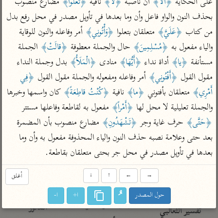
على الحكاية 
﴿أَلَّا﴾
 أن ناصبة 
﴿لا﴾
 نافية 
﴿تَعْلُوا﴾
 مضارع منصوب 
تفسير الآلوسي
جمع الأقوال
تفسير ابن عثيمين
بحذف النون والواو فاعل وأن وما بعدها في تأويل مصدر في محل رفع بدل 
تفسير ابن الجوزي
تفسير الرازي
من كتاب 
﴿عَلَيَّ﴾
 متعلقان بتعلوا 
﴿وَأْتُونِي﴾
 أمر وفاعله والنون للوقاية 
تفسير الماوردي
والياء مفعول به 
﴿مُسْلِمِينَ﴾
 حال والجملة معطوفة 
﴿قالَتْ﴾
 الجملة 
مركَّزة العبارة
أخرى
مستأنفة 
﴿يا﴾
 أداة نداء 
﴿أَيُّهَا﴾
 منادى 
﴿الْمَلَأُ﴾
 بدل وجملة النداء 
تفسير الجلالين
أضواء البيان
منتقاة
مقول القول 
﴿أَفْتُونِي﴾
 أمر وفاعله ومفعوله والجملة مقول القول 
﴿فِي 
جامع البيان للإيجي
تفسير ابن القيم
نظم الدرر للبقاعي
أَمْرِي﴾
 متعلقان بأفتوني 
﴿ما﴾
 نافية 
﴿كُنْتُ قاطِعَةً﴾
 كان واسمها وخبرها 
تفسير البيضاوي
تفسير ابن تيمية
والجملة تعليلية لا محل لها 
﴿أَمْراً﴾
 مفعول به لقاطعة وفاعلها مستتر 
تفسير النسفي
لغة وبلاغة
﴿حَتَّى﴾
 حرف غاية وجر 
﴿تَشْهَدُونِ﴾
 مضارع منصوب بأن المضمرة 
الوجيز للواحدي
التحرير والتنوير
عامّة
بعد حتى وعلامة نصبه حذف النون والياء المحذوفة مفعول به وأن وما 
تفسير ابن أبي زمنين
تفسير السمعاني
المحرر الوجيز لابن
بعدها في تأويل مصدر في محل جر بحتى متعلقان بقاطعة.
عطية
تفسير مكّي
→
←
↑
↓
أغلق
البحر المحيط لأبي
آثار
محاسن التأويل
حيان
للقاسمي
حول المصدر
ا+
ا-
موسوعة التفسير
البسيط للواحدي
المأثور
تفسير الثعالبي