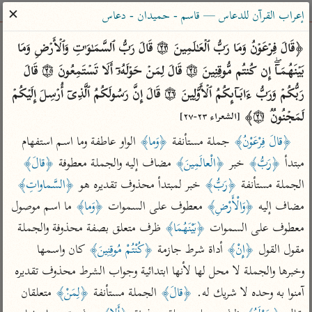
ساهم معنا في نشر القرآن والعلم الشرعي
✕
إعراب القرآن للدعاس — قاسم - حميدان - دعاس
الباحث القرآني
﴿قَالَ فِرۡعَوۡنُ وَمَا رَبُّ ٱلۡعَـٰلَمِینَ ۝٢٣ قَالَ رَبُّ ٱلسَّمَـٰوَ ٰ⁠تِ وَٱلۡأَرۡضِ وَمَا 
بَیۡنَهُمَاۤۖ إِن كُنتُم مُّوقِنِینَ ۝٢٤ قَالَ لِمَنۡ حَوۡلَهُۥۤ أَلَا تَسۡتَمِعُونَ ۝٢٥ قَالَ 
بحث
تفسير
علوم
مصاحف
معاجم
رَبُّكُمۡ وَرَبُّ ءَابَاۤىِٕكُمُ ٱلۡأَوَّلِینَ ۝٢٦ قَالَ إِنَّ رَسُولَكُمُ ٱلَّذِیۤ أُرۡسِلَ إِلَیۡكُمۡ 
لَمَجۡنُونࣱ ۝٢٧﴾ 
[الشعراء ٢٣-٢٧]
﴿قالَ فِرْعَوْنُ﴾
 جملة مستأنفة 
﴿وَما﴾
 الواو عاطفة وما اسم استفهام 
Type 2 or more characters for results.
مبتدأ 
﴿رَبُّ﴾
 خبر 
﴿الْعالَمِينَ﴾
 مضاف إليه والجملة معطوفة 
﴿قالَ﴾
Type 1 or more
أمّهات
عامّة
معاصرة
الجملة مستأنفة 
﴿رَبُّ﴾
 خبر لمبتدأ محذوف تقديره هو 
﴿السَّماواتِ﴾
characters for results.
تفسير الطبري
فتح البيان للقنوجي
الميسر
مضاف إليه 
﴿وَالْأَرْضِ﴾
 معطوف على السموات 
﴿وَما﴾
 ما اسم موصول 
تفسير ابن كثير
فتح القدير للشوكاني
المختصر في
معطوف على السموات 
﴿بَيْنَهُمَا﴾
 ظرف متعلق بصفة محذوفة والجملة 
التفسير
تفسير القرطبي
تفسير ابن جزي
مقول القول 
﴿إِنْ﴾
 أداة شرط جازمة 
﴿كُنْتُمْ مُوقِنِينَ﴾
 كان واسمها 
تفسير السعدي
تفسير البغوي
وخبرها والجملة لا محل لها لأنها ابتدائية وجواب الشرط محذوف تقديره 
أيسر التفاسير
آمنوا به وحده لا شريك له. 
﴿قالَ﴾
 الجملة مستأنفة 
﴿لِمَنْ﴾
 متعلقان 
موسوعات
القرآن – تدبر وعمل