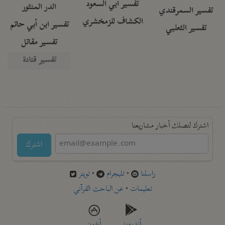
تفسير أبي السعود
الدر المنثور
تفسير السمرقندي
الكشاف للزمخشري
تفسير ابن أبي حاتم
تفسير الثعلبي
تفسير مقاتل
تفسير قتادة
اشترك لتصلك أخبار مشاريعنا
اشترك
راسلنا
•
تليجرام
•
تويتر
تعليمات
•
عن الباحث القرآني
أندرويد
أيفون