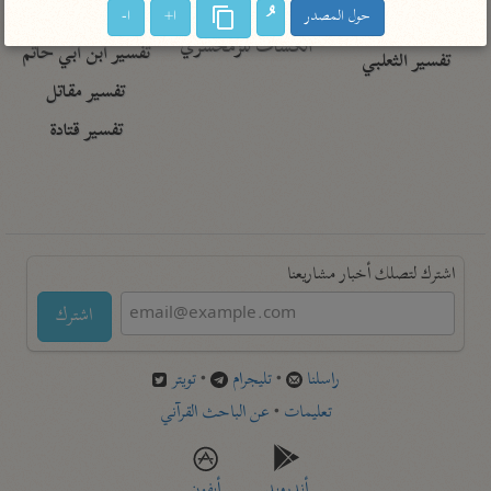
تفسير أبي السعود
الدر المنثور
حول المصدر
ا+
ا-
تفسير السمرقندي
الكشاف للزمخشري
تفسير ابن أبي حاتم
تفسير الثعلبي
تفسير مقاتل
تفسير قتادة
اشترك لتصلك أخبار مشاريعنا
اشترك
راسلنا
•
تليجرام
•
تويتر
تعليمات
•
عن الباحث القرآني
أندرويد
أيفون