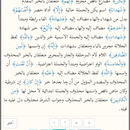
﴿يَكُنْ﴾
 مضارع ناقص مجزوم 
﴿لَهُمْ﴾
 متعلقان بالخبر المقدم 
تفسير الآلوسي
جمع الأقوال
تفسير ابن عثيمين
﴿شُهَداءُ﴾
 اسم يكن والجملة حالية 
﴿إِلَّا﴾
 أداة حصر 
﴿أَنْفُسُهُمْ﴾
تفسير ابن الجوزي
تفسير الرازي
بدل من شهداء والهاء مضاف إليه 
﴿فَشَهادَةُ﴾
 الفاء رابطة ومبتدأ 
تفسير الماوردي
﴿أَحَدِهِمْ﴾
 مضاف إليه والهاء مضاف إليه 
﴿أَرْبَعُ﴾
 خبر شهادة 
مركَّزة العبارة
أخرى
﴿شَهاداتٍ﴾
 مضاف إليه والجملة الاسمية خبر والذين 
﴿بِاللَّهِ﴾
 لفظ 
تفسير الجلالين
أضواء البيان
منتقاة
الجلالة مجرور بالباء ومتعلقان بشهادات 
﴿إِنَّهُ﴾
 إن واسمها 
﴿لَمِنَ 
جامع البيان للإيجي
تفسير ابن القيم
نظم الدرر للبقاعي
الصَّادِقِينَ﴾
 اللام لام المزحلقة والجار والمجرور متعلقان بالخبر المحذوف 
تفسير البيضاوي
تفسير ابن تيمية
﴿وَالْخامِسَةُ﴾
 الواو اعتراضية ومبتدأ والجملة اعتراضية. 
﴿أَنَّ لَعْنَتَ﴾
 أن 
تفسير النسفي
لغة وبلاغة
واسمها 
﴿اللَّهِ﴾
 لفظ الجلالة مضاف إليه 
﴿عَلَيْهِ﴾
 متعلقان بالخبر 
الوجيز للواحدي
التحرير والتنوير
عامّة
المحذوف والمصدر المؤول من أن وما بعدها خبر 
﴿إِنْ كانَ﴾
 إن شرطية 
تفسير ابن أبي زمنين
تفسير السمعاني
المحرر الوجيز لابن
وكان ماض ناقص واسمها محذوف والجملة ابتدائية لا محل لها 
﴿مِنَ 
عطية
تفسير مكّي
الْكاذِبِينَ﴾
 متعلقان بالخبر المحذوف وجواب الشرط محذوف دل عليه ما 
البحر المحيط لأبي
قبله.
آثار
محاسن التأويل
حيان
للقاسمي
موسوعة التفسير
البسيط للواحدي
→
←
↑
↓
أغلق
المأثور
تفسير الثعالبي