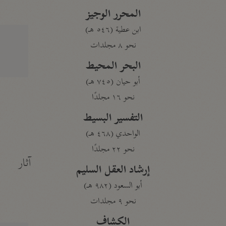
المحرر الوجيز
ابن عطية (٥٤٦ هـ)
نحو ٨ مجلدات
البحر المحيط
أبو حيان (٧٤٥ هـ)
نحو ١٦ مجلدًا
التفسير البسيط
الواحدي (٤٦٨ هـ)
نحو ٢٢ مجلدًا
آثار
إرشاد العقل السليم
أبو السعود (٩٨٢ هـ)
نحو ٩ مجلدات
الكشاف