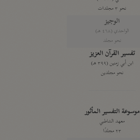
نحو ٣ مجلدات
الوجيز
الواحدي (٤٦٨ هـ)
نحو مجلد
تفسير القرآن العزيز
ابن أبي زمنين (٣٩٩ هـ)
نحو مجلدين
موسوعة التفسير المأثور
معهد الشاطبي
٢٣ مجلدًا