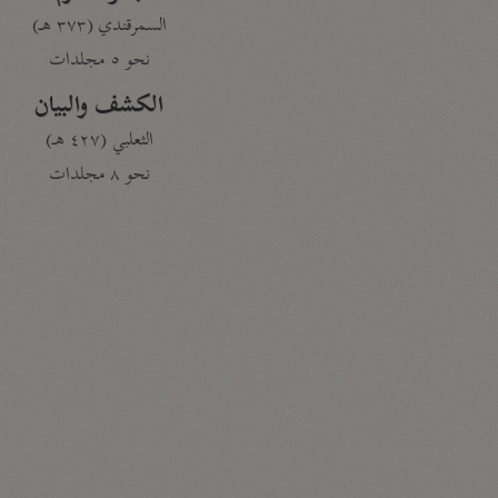
السمرقندي (٣٧٣ هـ)
نحو ٥ مجلدات
الكشف والبيان
الثعلبي (٤٢٧ هـ)
نحو ٨ مجلدات