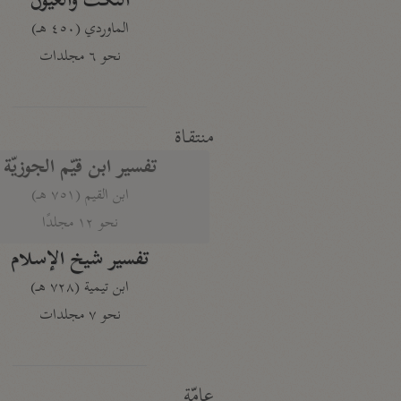
النكت والعيون
الماوردي (٤٥٠ هـ)
نحو ٦ مجلدات
منتقاة
تفسير ابن قيّم الجوزيّة
ابن القيم (٧٥١ هـ)
نحو ١٢ مجلدًا
تفسير شيخ الإسلام
ابن تيمية (٧٢٨ هـ)
نحو ٧ مجلدات
عامّة