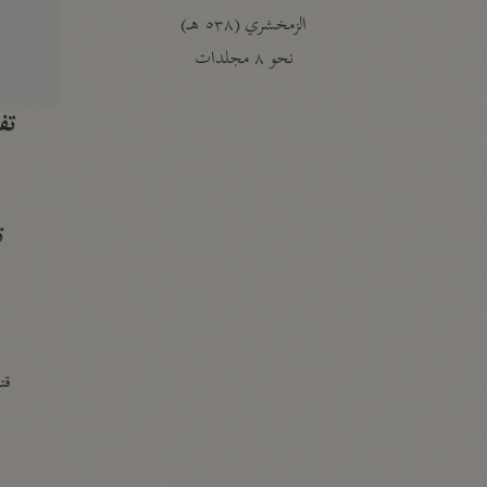
الزمخشري (٥٣٨ هـ)
ج
نحو ٨ مجلدات
تف
ت
قتا