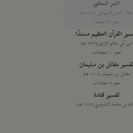
الدر المنثور
لال الدين السيوطي (٩١١ هـ)
نحو ١٣ مجلدًا
سير القرآن العظيم مسندًا
ابن أبي حاتم الرازي (٣٢٧ هـ)
نحو ١٠ مجلدات
فسير مقاتل بن سليمان
مقاتل بن سليمان (١٥٠ هـ)
نحو ٥ مجلدات
تفسير قتادة
دة بن دعامة السّدوسيّ (١١٧ هـ)