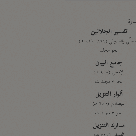
بارة
تفسير الجلالين
حلّي والسيوطي (٨٦٤، ٩١١ هـ)
نحو مجلد
جامع البيان
الإيجي (٩٠٥ هـ)
نحو ٣ مجلدات
أنوار التنزيل
البيضاوي (٦٨٥ هـ)
نحو ٣ مجلدات
مدارك التنزيل
النسفي (٧١٠ هـ)