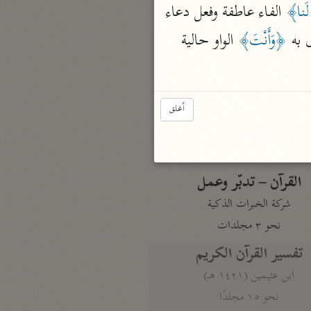
 لَنا﴾
 الفاء عاطفة وفعل دعاء 
نحو مجلد
تيسير الكريم الرحمن
به 
﴿وَأَنْتَ﴾
 الواو حالية 
السعدي (١٣٧٦ هـ)
نحو ٤ مجلدات
أيسر التفاسير
أغلق
أبو بكر الجزائري (١٤٣٩ هـ)
نحو ٣ مجلدات
القرآن – تدبّر وعمل
شركة الخبرات الذكية
نحو ٣ مجلدات
تفسير القرآن الكريم
ابن عثيمين (١٤٢١ هـ)
نحو ١٥ مجلدًا