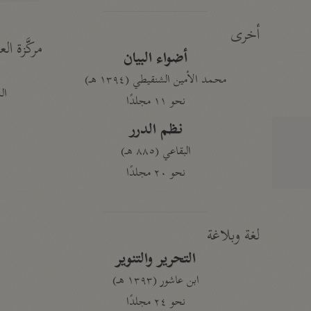
أخرى
مركَّزة الع
أضواء البيان
محمد الأمين الشنقيطي (١٣٩٤ هـ)
الم
نحو ١١ مجلدًا
نظم الدرر
البقاعي (٨٨٥ هـ)
نحو ٢٠ مجلدًا
لغة وبلاغة
التحرير والتنوير
ابن عاشور (١٣٩٣ هـ)
نحو ٢٤ مجلدًا