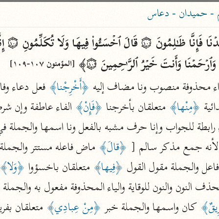
ساهم معنا في نشر القرآن والعلم الشرعي
 - حميدان - دعاس
الباحث القرآني
 وَٱرۡحَمۡنَا وَأَنتَ خَیۡرُ ٱلرَّ ٰ⁠حِمِینَ ۝١٠٩﴾ 
[المؤمنون ١٠٧-١٠٩]
علوم
مصاحف
اء محذوفة منصوب ونا مضاف إليه 
﴿أَخْرِجْنا﴾
ئية 
﴿مِنْها﴾
 متعلقان بأخرجنا 
﴿فَإِنْ﴾
 الفاء عاطفة وإن شرط
pe 1 or
Type 2 or more
ء رابطة للجواب وإنا حرف مشبه بالفعل ونا اسمها والجملة 
عامّة
معاصرة
more
فتح البيان
و لأنه جمع مذكر سالم [ 
﴿قالَ﴾
 ماض فاعله مستتر والجملة 
acters
صديق حسن خان (١٣٠٧ هـ)
اعل والجملة مقول القول 
﴿فِيها﴾
 متعلقان باخسؤوا 
﴿وَلا﴾
نحو ١٢ مجلدًا
results.
ف النون والنون للوقاية والياء المحذوفة مفعول به والجملة 
فتح القدير
ِيقٌ﴾
 كان واسمها والجملة خبر 
﴿مِنْ عِبادِي﴾
 متعلقان بفري
الشوكاني (١٢٥٠ هـ)