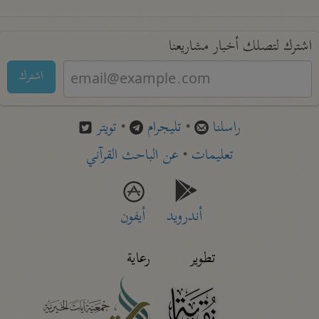
اشترك لتصلك أخبار مشاريعنا
اشترك
راسلنا
•
تليجرام
•
تويتر
تعليمات
•
عن الباحث القرآني
أندرويد
أيفون
تطوير
رعاية