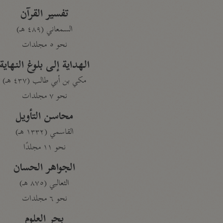
تفسير القرآن
السمعاني (٤٨٩ هـ)
نحو ٥ مجلدات
الهداية إلى بلوغ النهاية
مكي بن أبي طالب (٤٣٧ هـ)
نحو ٧ مجلدات
محاسن التأويل
القاسمي (١٣٣٢ هـ)
نحو ١١ مجلدًا
الجواهر الحسان
الثعالبي (٨٧٥ هـ)
نحو ٦ مجلدات
بحر العلوم