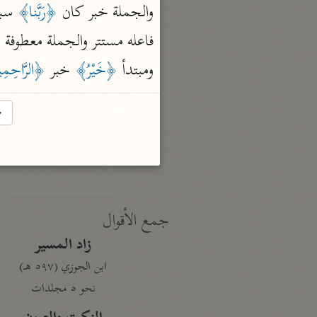
والجملة خبر كان 
﴿رَبَّنا﴾
 سبق
نحو ١٩ مجلدًا
الجامع لأحكام القرآن
فاعله مستتر والجملة معطوفة ول
القرطبي (٦٧١ هـ)
ومبتدأ 
﴿خَيْرُ﴾
 خبر 
﴿الرَّاحِم
نحو ٢٤ مجلدًا
معالم التنزيل
→
البغوي (٥١٦ هـ)
نحو ١١ مجلدًا
جمع الأقوال
زاد المسير
ابن الجوزي (٥٩٧ هـ)
نحو ٥ مجلدات