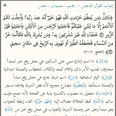
ساهم معنا في نشر القرآن والعلم الشرعي
✕
إعراب القرآن للدعاس — قاسم - حميدان - دعاس
الباحث القرآني
﴿ذَ ٰ⁠لِكَۖ وَمَن یُعَظِّمۡ حُرُمَـٰتِ ٱللَّهِ فَهُوَ خَیۡرࣱ لَّهُۥ عِندَ رَبِّهِۦۗ وَأُحِلَّتۡ لَكُمُ 
ٱلۡأَنۡعَـٰمُ إِلَّا مَا یُتۡلَىٰ عَلَیۡكُمۡۖ فَٱجۡتَنِبُوا۟ ٱلرِّجۡسَ مِنَ ٱلۡأَوۡثَـٰنِ وَٱجۡتَنِبُوا۟ قَوۡلَ 
بحث
تفسير
علوم
مصاحف
معاجم
ٱلزُّورِ ۝٣٠ حُنَفَاۤءَ لِلَّهِ غَیۡرَ مُشۡرِكِینَ بِهِۦۚ وَمَن یُشۡرِكۡ بِٱللَّهِ فَكَأَنَّمَا خَرَّ 
مِنَ ٱلسَّمَاۤءِ فَتَخۡطَفُهُ ٱلطَّیۡرُ أَوۡ تَهۡوِی بِهِ ٱلرِّیحُ فِی مَكَانࣲ سَحِیقࣲ 
۝٣١﴾ 
Type 2 or more characters for results.
[الحج ٣٠-٣١]
﴿ذلِكَ﴾
 ذا اسم إشارة مبني على السكون في محل رفع خبر لمبتدأ 
Type 1 or more
أمّهات
عامّة
معاصرة
محذوف تقديره الأمر ذلك واللام للبعد والكاف للخطاب والجملة ابتدائية 
characters for results.
تفسير الطبري
فتح البيان للقنوجي
الميسر
﴿وَمَنْ﴾
 الواو استئنافية 
﴿مَنْ﴾
 اسم شرط جازم في محل رفع مبتدأ 
تفسير ابن كثير
فتح القدير للشوكاني
المختصر في
والجملة مستأنفة 
﴿يُعَظِّمْ﴾
 مضارع مجزوم لأنه فعل الشرط وفاعله مستتر 
التفسير
تفسير القرطبي
تفسير ابن جزي
﴿حُرُماتِ﴾
 مفعول به منصوب بالكسرة نيابة عن الفتحة لأنه جمع مؤنث 
تفسير السعدي
تفسير البغوي
سالم 
﴿اللَّهِ﴾
 لفظ الجلالة مضاف إليه 
﴿فَهُوَ خَيْرٌ﴾
 الفاء رابطة للجواب 
أيسر التفاسير
وهو مبتدأ وخير خبر وجملتا الشرط والجواب في محل رفع خبر من 
﴿لَهُ﴾
موسوعات
القرآن – تدبر وعمل