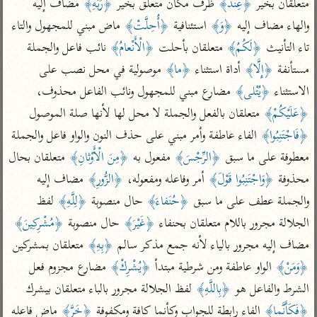
تفسير الآلوسي
متعلقان بخير 
﴿عِنْدَ﴾
 ظرف مكان متعلق بخير 
﴿رَبِّهِ﴾
 مضاف إليه 
جمع الأقوال
تفسير ابن عثيمين
والهاء مضاف إليه 
﴿وَ﴾
 استئنافية 
﴿أُحِلَّتْ﴾
 ماض مبني للمجهول والتاء 
تفسير ابن الجوزي
تفسير الرازي
تاء التأنيث 
﴿لَكُمُ﴾
 متعلقان بأحلت 
﴿الْأَنْعامُ﴾
 نائب فاعل والجملة 
تفسير الماوردي
مستأنفة 
﴿إِلَّا﴾
 أداة استثناء 
﴿ما﴾
 موصولية في محل نصب على 
مركَّزة العبارة
أخرى
الاستثناء 
﴿يُتْلى﴾
 مضارع مبني للمجهول ونائب الفاعل محذوف، 
تفسير الجلالين
أضواء البيان
منتقاة
﴿عَلَيْكُمْ﴾
 متعلقان بالفعل والجملة لا محل لها لأنها صلة الموصول 
جامع البيان للإيجي
تفسير ابن القيم
نظم الدرر للبقاعي
﴿فَاجْتَنِبُوا﴾
 الفاء عاطفة وأمر مبني على حذف النون والواو فاعل والجملة 
تفسير البيضاوي
تفسير ابن تيمية
معطوفة على ما سبق 
﴿الرِّجْسَ﴾
 مفعول به 
﴿مِنَ الْأَوْثانِ﴾
 متعلقان بحال 
تفسير النسفي
لغة وبلاغة
محذوفة 
﴿وَاجْتَنِبُوا قَوْلَ﴾
 أمر وفاعله ومفعوله، 
﴿الزُّورِ﴾
 مضاف إليه 
الوجيز للواحدي
التحرير والتنوير
عامّة
والجملة عطف على ما سبق 
﴿حُنَفاءَ﴾
 حال منصوبة 
﴿لِلَّهِ﴾
 لفظ 
تفسير ابن أبي زمنين
تفسير السمعاني
المحرر الوجيز لابن
الجلالة مجرور باللام متعلقان بحنفاء 
﴿غَيْرَ﴾
 حال منصوبة 
﴿مُشْرِكِينَ﴾
عطية
تفسير مكّي
مضاف إليه مجرور بالياء لأنه جمع مذكر سالم 
﴿بِهِ﴾
 متعلقان بمشركين 
البحر المحيط لأبي
آثار
﴿وَمَنْ﴾
 الواو عاطفة ومن شرطية مبتدأ 
﴿يُشْرِكْ﴾
 مضارع مجزوم فعل 
محاسن التأويل
حيان
للقاسمي
موسوعة التفسير
الشرط والفاعل هو 
﴿بِاللَّهِ﴾
 لفظ الجلالة مجرور بالباء متعلقان بيشرك 
البسيط للواحدي
المأثور
تفسير الثعالبي
﴿فَكَأَنَّما﴾
 الفاء رابطة للجواب وكأنما كافة ومكفوفة 
﴿خَرَّ﴾
 ماض فاعله 