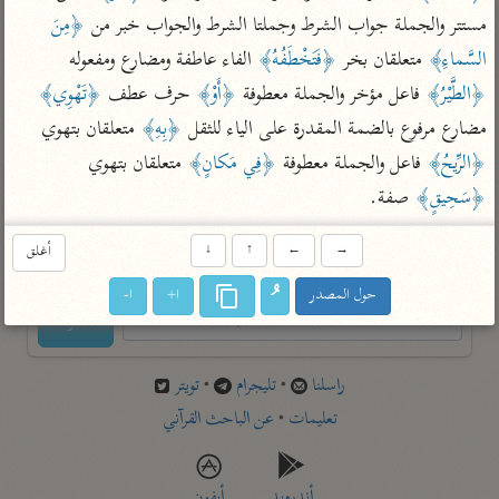
تفسير أبي السعود
الدر المنثور
تفسير السمرقندي
مستتر والجملة جواب الشرط وجملتا الشرط والجواب خبر من 
﴿مِنَ 
الكشاف للزمخشري
تفسير ابن أبي حاتم
السَّماءِ﴾
 متعلقان بخر 
﴿فَتَخْطَفُهُ﴾
 الفاء عاطفة ومضارع ومفعوله 
تفسير الثعلبي
﴿الطَّيْرُ﴾
 فاعل مؤخر والجملة معطوفة 
﴿أَوْ﴾
 حرف عطف 
﴿تَهْوِي﴾
تفسير مقاتل
مضارع مرفوع بالضمة المقدرة على الياء للثقل 
﴿بِهِ﴾
 متعلقان بتهوي 
تفسير قتادة
﴿الرِّيحُ﴾
 فاعل والجملة معطوفة 
﴿فِي مَكانٍ﴾
 متعلقان بتهوي 
﴿سَحِيقٍ﴾
 صفة.
→
←
↑
↓
أغلق
اشترك لتصلك أخبار مشاريعنا
حول المصدر
ا+
ا-
اشترك
راسلنا
•
تليجرام
•
تويتر
تعليمات
•
عن الباحث القرآني
أندرويد
أيفون