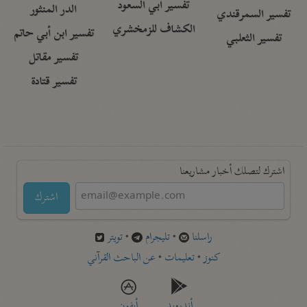
تفسير أبي السعود
الدر المنثور
تفسير السمرقندي
الكشاف للزمخشري
تفسير ابن أبي حاتم
تفسير الثعلبي
تفسير مقاتل
تفسير قتادة
اشترك لتصلك أخبار مشاريعنا
اشترك
راسلنا
•
تليجرام
•
تويتر
كنوز
•
تعليمات
•
عن الباحث القرآني
أندرويد
أيفون