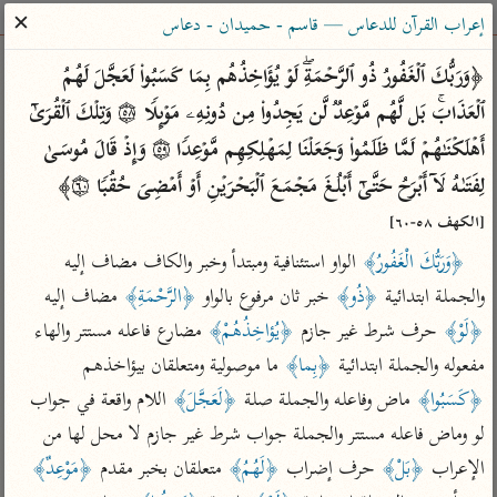
ساهم معنا في نشر القرآن والعلم الشرعي
✕
إعراب القرآن للدعاس — قاسم - حميدان - دعاس
الباحث القرآني
﴿وَرَبُّكَ ٱلۡغَفُورُ ذُو ٱلرَّحۡمَةِۖ لَوۡ یُؤَاخِذُهُم بِمَا كَسَبُوا۟ لَعَجَّلَ لَهُمُ 
ٱلۡعَذَابَۚ بَل لَّهُم مَّوۡعِدࣱ لَّن یَجِدُوا۟ مِن دُونِهِۦ مَوۡىِٕلࣰا ۝٥٨ وَتِلۡكَ ٱلۡقُرَىٰۤ 
بحث
تفسير
علوم
مصاحف
معاجم
أَهۡلَكۡنَـٰهُمۡ لَمَّا ظَلَمُوا۟ وَجَعَلۡنَا لِمَهۡلِكِهِم مَّوۡعِدࣰا ۝٥٩ وَإِذۡ قَالَ مُوسَىٰ 
لِفَتَىٰهُ لَاۤ أَبۡرَحُ حَتَّىٰۤ أَبۡلُغَ مَجۡمَعَ ٱلۡبَحۡرَیۡنِ أَوۡ أَمۡضِیَ حُقُبࣰا ۝٦٠﴾ 
Type 2 or more characters for results.
[الكهف ٥٨-٦٠]
﴿وَرَبُّكَ الْغَفُورُ﴾
 الواو استئنافية ومبتدأ وخبر والكاف مضاف إليه 
Type 1 or more
أمّهات
عامّة
معاصرة
والجملة ابتدائية 
﴿ذُو﴾
 خبر ثان مرفوع بالواو 
﴿الرَّحْمَةِ﴾
 مضاف إليه 
characters for results.
تفسير الطبري
فتح البيان للقنوجي
الميسر
﴿لَوْ﴾
 حرف شرط غير جازم 
﴿يُؤاخِذُهُمْ﴾
 مضارع فاعله مستتر والهاء 
تفسير ابن كثير
فتح القدير للشوكاني
المختصر في
مفعوله والجملة ابتدائية 
﴿بِما﴾
 ما موصولية ومتعلقان بيؤاخذهم 
التفسير
تفسير القرطبي
تفسير ابن جزي
﴿كَسَبُوا﴾
 ماض وفاعله والجملة صلة 
﴿لَعَجَّلَ﴾
 اللام واقعة في جواب 
تفسير السعدي
تفسير البغوي
لو وماض فاعله مستتر والجملة جواب شرط غير جازم لا محل لها من 
أيسر التفاسير
الإعراب 
﴿بَلْ﴾
 حرف إضراب 
﴿لَهُمُ﴾
 متعلقان بخبر مقدم 
﴿مَوْعِدٌ﴾
موسوعات
القرآن – تدبر وعمل