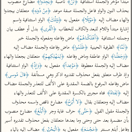
تفسير الآلوسي
مبتدأ مؤخر والجملة استئنافية 
﴿لَنْ﴾
 ناصبة 
﴿يَجِدُوا﴾
 مضارع منصوب 
جمع الأقوال
تفسير ابن عثيمين
بحذف النون والواو فاعل والجملة صفة موعد 
﴿مِنْ دُونِهِ﴾
 متعلقان بيجدوا 
تفسير ابن الجوزي
تفسير الرازي
والهاء مضاف إليه 
﴿مَوْئِلًا﴾
 مفعول به 
﴿وَتِلْكَ﴾
 الواو استئنافية واسم 
تفسير الماوردي
إشارة مبتدأ واللام للبعد والكاف للخطاب 
﴿الْقُرى﴾
 بدل أو عطف بيان 
مركَّزة العبارة
أخرى
وجملته استئنافية 
﴿أَهْلَكْناهُمْ﴾
 ماض وفاعله ومفعوله والجملة خبر 
تفسير الجلالين
أضواء البيان
منتقاة
﴿لَمَّا﴾
 الظرفية الحينية 
﴿ظَلَمُوا﴾
 ماض وفاعله والجملة مضاف إليه 
جامع البيان للإيجي
تفسير ابن القيم
نظم الدرر للبقاعي
﴿وَجَعَلْنا﴾
 الواو عاطفة وماض وفاعله 
﴿لِمَهْلِكِهِمْ﴾
 متعلقان بجعلنا والهاء 
تفسير البيضاوي
تفسير ابن تيمية
مضاف إليه والجملة معطوفة 
﴿مَوْعِداً﴾
 مفعول به 
﴿وَإِذْ﴾
 الواو استئنافية 
تفسير النسفي
لغة وبلاغة
وإذ ظرف متعلق بفعل محذوف تقديره اذكر وهي مستأنفة 
﴿قالَ مُوسى﴾
الوجيز للواحدي
التحرير والتنوير
عامّة
ماض وفاعله المرفوع بالضمة المقدرة على الألف للتعذر والجملة مضاف 
تفسير ابن أبي زمنين
تفسير السمعاني
المحرر الوجيز لابن
إليه 
﴿لِفَتاهُ﴾
 فتاه مجرور بالكسرة المقدرة على الألف للتعذر والهاء 
عطية
تفسير مكّي
مضاف إليه ومتعلقان بقال 
﴿لا أَبْرَحُ﴾
 مضارع ناقص واسمه محذوف 
البحر المحيط لأبي
آثار
والجملة مقول القول 
﴿حَتَّى﴾
 حرف غاية وجر 
﴿أَبْلُغَ﴾
 مضارع منصوب 
محاسن التأويل
حيان
للقاسمي
موسوعة التفسير
بأن مضمرة بعد حتى وحتى وما بعدها متعلقان بفعل محذوف تقديره أسير 
البسيط للواحدي
المأثور
تفسير الثعالبي
وفاعل أبلغ مستتر 
﴿مَجْمَعَ﴾
 مفعول به 
﴿الْبَحْرَيْنِ﴾
 مضاف إليه بالياء 