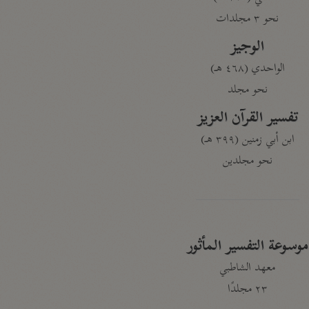
نحو ٣ مجلدات
الوجيز
الواحدي (٤٦٨ هـ)
نحو مجلد
تفسير القرآن العزيز
ابن أبي زمنين (٣٩٩ هـ)
نحو مجلدين
موسوعة التفسير المأثور
معهد الشاطبي
٢٣ مجلدًا