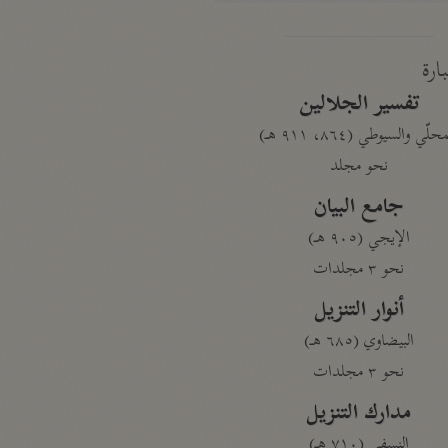
بارة
تفسير الجلالين
حلّي والسيوطي (٨٦٤، ٩١١ هـ)
نحو مجلد
جامع البيان
الإيجي (٩٠٥ هـ)
نحو ٣ مجلدات
أنوار التنزيل
البيضاوي (٦٨٥ هـ)
نحو ٣ مجلدات
مدارك التنزيل
النسفي (٧١٠ هـ)