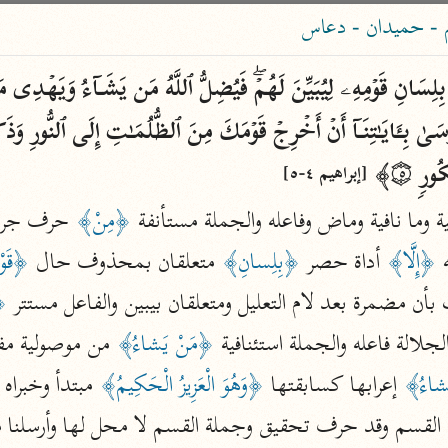
ساهم معنا في نشر القرآن والعلم الشرعي
 - حميدان - دعاس
الباحث القرآني
علوم
مصاحف
رࣲ ۝٥﴾ 
[إبراهيم ٤-٥]
فية وما نافية وماض وفاعله والجملة مستأنفة 
﴿مِنْ﴾
 حرف جر ز
pe 1 or
Type 2 or more
 
﴿إِلَّا﴾
 أداة حصر 
﴿بِلِسانِ﴾
 متعلقان بمحذوف حال 
﴿قَوْ
عامّة
معاصرة
more
فتح البيان
أن مضمرة بعد لام التعليل ومتعلقان بيبين والفاعل مستتر 
﴿ل
acters
صديق حسن خان (١٣٠٧ هـ)
لالة فاعله والجملة استئنافية 
﴿مَنْ يَشاءُ﴾
نحو ١٢ مجلدًا
results.
َشاءُ﴾
 إعرابها كسابقتها 
﴿وَهُوَ الْعَزِيزُ الْحَكِيمُ﴾
 مبتدأ وخبراه 
فتح القدير
 القسم وقد حرف تحقيق وجملة القسم لا محل لها وأرسلنا م
الشوكاني (١٢٥٠ هـ)