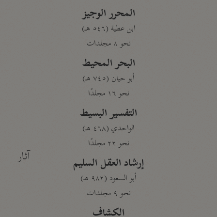
المحرر الوجيز
ابن عطية (٥٤٦ هـ)
نحو ٨ مجلدات
البحر المحيط
أبو حيان (٧٤٥ هـ)
نحو ١٦ مجلدًا
التفسير البسيط
الواحدي (٤٦٨ هـ)
نحو ٢٢ مجلدًا
آثار
إرشاد العقل السليم
أبو السعود (٩٨٢ هـ)
نحو ٩ مجلدات
الكشاف