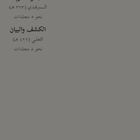
السمرقندي (٣٧٣ هـ)
نحو ٥ مجلدات
الكشف والبيان
الثعلبي (٤٢٧ هـ)
نحو ٨ مجلدات