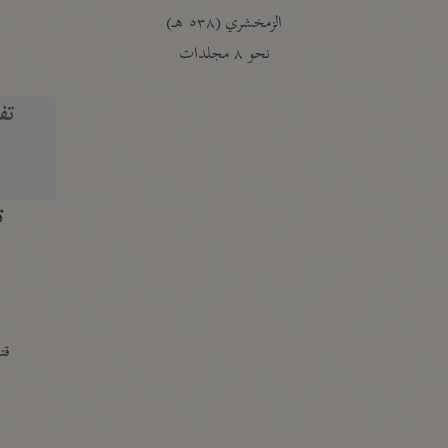
الزمخشري (٥٣٨ هـ)
ج
نحو ٨ مجلدات
تف
ت
قتا