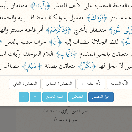
الفتحة المقدرة على الألف للتعذر 
﴿بِآياتِنا﴾
 متعلقان بأرس
نحو ١١ مجلدًا
التسهيل لعلوم التنزيل
عله مستتر 
﴿قَوْمَكَ﴾
 مفعول به والكاف مضاف إليه والجملة 
ابن جُزَيّ (٧٤١ هـ)
لَى النُّورِ﴾
 متعلقان بأخرج 
﴿وَذَكِّرْهُمْ﴾
 أمر فاعله مستتر واله
نحو ٣ مجلدات
لَّهِ﴾
 لفظ الجلالة مضاف إليه 
﴿أَنْ﴾
 حرف مشبه بالفعل 
﴿ف
متعلقان بالخبر المقدم 
﴿لَآياتٍ﴾
موسوعات
ل لا محل لها 
﴿لِكُلِّ﴾
 متعلقان بصفة 
﴿صَبَّارٍ﴾
 مضاف إلي
روح المعاني
الآلوسي (١٢٧٠ هـ)
الآية السابقة
الآية التالية
←
المصدر
↑
السابق
المصدر
↓
التالي
نحو ٢٨ مجلدًا
حول المصدر
التشكيل
نسخ الجميع
ا+
ا-
مفاتيح الغيب
فخر الدين الرازي (٦٠٦ هـ)
نحو ٢٤ مجلدًا