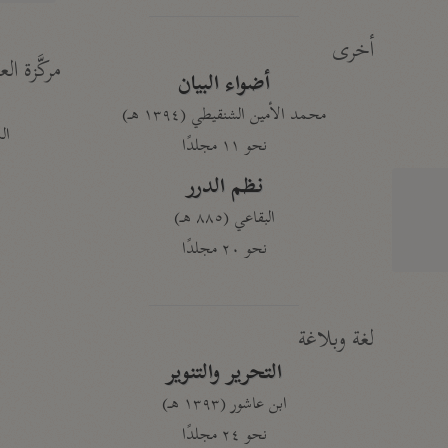
أخرى
مركَّزة الع
أضواء البيان
محمد الأمين الشنقيطي (١٣٩٤ هـ)
الم
نحو ١١ مجلدًا
نظم الدرر
البقاعي (٨٨٥ هـ)
نحو ٢٠ مجلدًا
لغة وبلاغة
التحرير والتنوير
ابن عاشور (١٣٩٣ هـ)
نحو ٢٤ مجلدًا