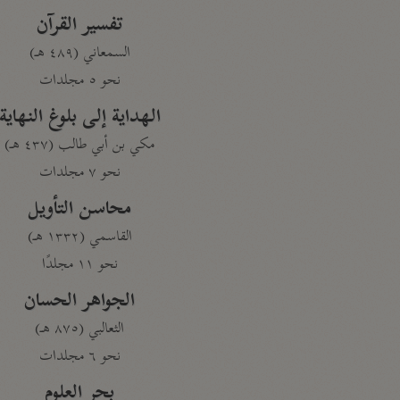
تفسير القرآن
السمعاني (٤٨٩ هـ)
نحو ٥ مجلدات
الهداية إلى بلوغ النهاية
مكي بن أبي طالب (٤٣٧ هـ)
نحو ٧ مجلدات
محاسن التأويل
القاسمي (١٣٣٢ هـ)
نحو ١١ مجلدًا
الجواهر الحسان
الثعالبي (٨٧٥ هـ)
نحو ٦ مجلدات
بحر العلوم