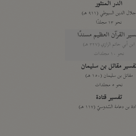
الدر المنثور
لال الدين السيوطي (٩١١ هـ)
نحو ١٣ مجلدًا
سير القرآن العظيم مسندًا
ابن أبي حاتم الرازي (٣٢٧ هـ)
نحو ١٠ مجلدات
فسير مقاتل بن سليمان
مقاتل بن سليمان (١٥٠ هـ)
نحو ٥ مجلدات
تفسير قتادة
دة بن دعامة السّدوسيّ (١١٧ هـ)