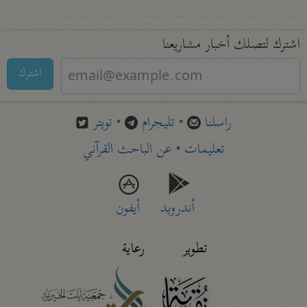
اشترك لتصلك أخبار مشاريعنا
اشترك
راسلنا
•
تليجرام
•
تويتر
تعليمات
•
عن الباحث القرآني
أندرويد
أيفون
تطوير
رعاية