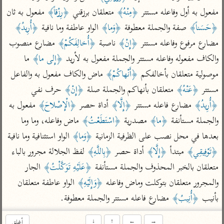
تفسير أبي السعود
الدر المنثور
تفسير السمرقندي
مفعول به أول وفاعله مستتر 
﴿مِنْهُ﴾
 متعلقان برزقني 
﴿رِزْقاً﴾
 مفعول به ثان 
الكشاف للزمخشري
تفسير ابن أبي حاتم
﴿حَسَناً﴾
 صفة والجملة معطوفة 
﴿وَما﴾
 الواو عاطفة وما نافية 
﴿أُرِيدُ﴾
تفسير الثعلبي
تفسير مقاتل
مضارع مرفوع وفاعله مستتر 
﴿إِنْ﴾
 ناصبة 
﴿أُخالِفَكُمْ﴾
 مضارع منصوب 
والكاف مفعوله وفاعله مستتر والجملة مفعول به لأريد 
﴿إِلى ما﴾
 ما 
تفسير قتادة
موصولية متعلقان بأخالفكم 
﴿أَنْهاكُمْ﴾
 ماض والكاف مفعول به والفاعل 
مستتر 
﴿عَنْهُ﴾
 متعلقان بأنهاكم والجملة صلة 
﴿إِنْ﴾
 حرف نفي 
﴿أُرِيدُ﴾
 مضارع فاعله مستتر 
﴿إِلَّا﴾
 أداة حصر 
﴿الْإِصْلاحَ﴾
 مفعول به 
والجملة مستأنفة 
﴿ما﴾
 مصدرية 
﴿اسْتَطَعْتُ﴾
 ماض وفاعله، وما وما 
اشترك لتصلك أخبار مشاريعنا
بعدها في محل نصب على الظرفية الزمانية 
﴿وَما﴾
 الواو استئنافية وما نافية 
اشترك
﴿تَوْفِيقِي﴾
 مبتدأ 
﴿إِلَّا﴾
 أداة حصر 
﴿بِاللَّهِ﴾
 لفظ الجلالة مجرور بالباء 
متعلقان بالخبر المحذوف والجملة مستأنفة 
﴿عَلَيْهِ تَوَكَّلْتُ﴾
 الجار 
راسلنا
•
تليجرام
•
تويتر
والمجرور متعلقان بتوكلت وماض وفاعله 
﴿وَإِلَيْهِ﴾
 الواو عاطفة متعلقان 
تعليمات
•
عن الباحث القرآني
بأنيب 
﴿أُنِيبُ﴾
 مضارع فاعله مستتر والجملة معطوفة.
أندرويد
أيفون
→
←
↑
↓
أغلق