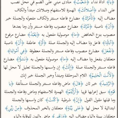
تفسير الآلوسي
﴿يا﴾
 أداة نداء 
﴿شُعَيْبُ﴾
 منادى مبني على الضم في محل نصب 
جمع الأقوال
تفسير ابن عثيمين
على النداء 
﴿أَصَلاتُكَ﴾
 الهمزة للاستفهام وصلاتك مبتدأ والكاف 
تفسير ابن الجوزي
تفسير الرازي
مضاف إليه 
﴿تَأْمُرُكَ﴾
 مضارع فاعله مستتر والكاف مفعوله والجملة خبر 
تفسير الماوردي
﴿أَنْ﴾
 ناصبة 
﴿نَتْرُكَ﴾
 مضارع منصوب وفاعله مستتر وأن وما بعدها 
مركَّزة العبارة
أخرى
تفسير الجلالين
منصوب بنزع الخافض 
﴿ما﴾
 موصولية مفعول به 
﴿يَعْبُدُ﴾
 مضارع مرفوع 
أضواء البيان
منتقاة
﴿آباؤُنا﴾
 فاعل ونا مضاف إليه والجملة صلة 
﴿أَوْ﴾
 عاطفة 
﴿أَنْ﴾
 ناصبة 
جامع البيان للإيجي
تفسير ابن القيم
نظم الدرر للبقاعي
﴿نَفْعَلَ﴾
 مضارع منصوب وفاعله مستتر والجملة معطوفة 
﴿فِي أَمْوالِنا﴾
تفسير البيضاوي
تفسير ابن تيمية
متعلقان بنفعل ونا مضاف إليه 
﴿ما﴾
 موصولية مفعول به 
﴿نَشؤُا﴾
 مضارع 
تفسير النسفي
لغة وبلاغة
فاعله مستتر والجملة صلة 
﴿إِنَّكَ﴾
 إن واسمها والجملة تعليل لا محل لها 
الوجيز للواحدي
التحرير والتنوير
عامّة
﴿لَأَنْتَ الْحَلِيمُ﴾
 اللام المزحلقة ومبتدأ وخبر الجملة خبر إنك 
تفسير ابن أبي زمنين
تفسير السمعاني
المحرر الوجيز لابن
﴿الرَّشِيدُ﴾
 خبر ثان 
﴿قالَ﴾
 ماض وفاعله مستتر والجملة مستأنفة 
﴿يا 
عطية
تفسير مكّي
قَوْمِ﴾
 سبق إعرابها قريبا 
﴿أَرَأَيْتُمْ﴾
 الهمزة للاستفهام وماض وفاعله والجملة 
البحر المحيط لأبي
آثار
محاسن التأويل
وما قبلها مقول القول 
﴿إِنْ﴾
 شرطية 
﴿كُنْتُ﴾
 كان واسمها والجملة 
حيان
للقاسمي
موسوعة التفسير
ابتدائية لا محل لها 
﴿عَلى بَيِّنَةٍ﴾
 متعلقان بالخبر المحذوف 
﴿مِنْ رَبِّي﴾
البسيط للواحدي
المأثور
تفسير الثعالبي
متعلقان ببينة والياء مضاف إليه 
﴿وَرَزَقَنِي﴾
 ماض والنون للوقاية والياء 