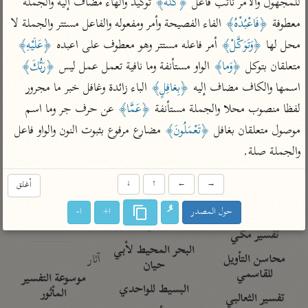
للمجهول والأمر نائب فاعل 
﴿كُلُّهُ﴾
 توكيد والهاء مضاف إليه والجملة 
تفسير الآلوسي
جمع الأقوال
تفسير ابن عثيمين
معطوفة 
﴿فَاعْبُدْهُ﴾
 الفاء الفصيحة وأمر ومفعوله والفاعل مستتر والجملة لا 
تفسير ابن الجوزي
تفسير الرازي
محل لها 
﴿وَتَوَكَّلْ﴾
 أمر فاعله مستتر وهو معطوف على اعبده 
﴿عَلَيْهِ﴾
تفسير الماوردي
متعلقان بتوكل 
﴿وَما﴾
 الواو مستأنفة وما نافية تعمل عمل ليس 
﴿رَبُّكَ﴾
مركَّزة العبارة
أخرى
اسمها والكاف مضاف إليه 
﴿بِغافِلٍ﴾
 الباء زائدة وغافل خبر ما مجرور 
تفسير الجلالين
أضواء البيان
منتقاة
لفظا منصوب محلا والجملة مستأنفة 
﴿عَمَّا﴾
 عن حرف جر وما اسم 
جامع البيان للإيجي
تفسير ابن القيم
نظم الدرر للبقاعي
موصول متعلقان بغافل 
﴿تَعْمَلُونَ﴾
 مضارع مرفوع بثبوت النون والواو فاعل 
تفسير البيضاوي
تفسير ابن تيمية
والجملة صلة.
تفسير النسفي
لغة وبلاغة
الوجيز للواحدي
→
←
↑
↓
أغلق
التحرير والتنوير
عامّة
تفسير ابن أبي زمنين
تفسير السمعاني
المحرر الوجيز لابن
حول المصدر
ا+
ا-
عطية
تفسير مكّي
البحر المحيط لأبي
آثار
محاسن التأويل
حيان
للقاسمي
موسوعة التفسير
البسيط للواحدي
المأثور
تفسير الثعالبي