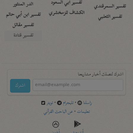
تفسير أبي السعود
الدر المنثور
تفسير السمرقندي
الكشاف للزمخشري
تفسير ابن أبي حاتم
تفسير الثعلبي
تفسير مقاتل
تفسير قتادة
اشترك لتصلك أخبار مشاريعنا
اشترك
راسلنا
•
تليجرام
•
تويتر
تعليمات
•
عن الباحث القرآني
أندرويد
أيفون