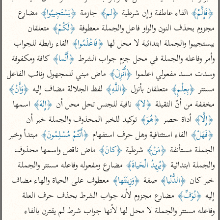
تفسير أبي السعود
الدر المنثور
تفسير السمرقندي
﴿فَإِلَّمْ﴾
 الفاء عاطفة وإن شرطية 
﴿لم﴾
 جازمة 
﴿يَسْتَجِيبُوا﴾
 مضارع 
الكشاف للزمخشري
تفسير ابن أبي حاتم
تفسير الثعلبي
مجزوم بحذف النون والواو فاعل والجملة معطوفة 
﴿لَكُمْ﴾
 متعلقان 
تفسير مقاتل
بيستجيبوا والجملة ابتدائية لا محل لها 
﴿فَاعْلَمُوا﴾
 الفاء رابطة للجواب 
وأمر وفاعله والجملة في محل جزم جواب الشرط 
﴿أَنَّما﴾
 كافة ومكفوفة 
تفسير قتادة
وسدت مسد مفعولي اعلموا 
﴿أُنْزِلَ﴾
 ماض مبني للمجهول ونائب الفاعل 
مستتر 
﴿بِعِلْمِ﴾
 متعلقان بأنزل 
﴿اللَّهِ﴾
 لفظ الجلالة مضاف إليه 
﴿وَأَنْ﴾
مخففة من أنّ الثقيلة 
﴿لا﴾
 نافية للجنس تحل محل أن 
﴿إِلهَ﴾
 اسمها 
﴿إِلَّا﴾
 أداة حصر 
﴿هُوَ﴾
 توكيد للخبر المحذوف والجملة خبر أن 
اشترك لتصلك أخبار مشاريعنا
﴿فَهَلْ﴾
 الفاء استئنافية وهل حرف استفهام 
﴿أَنْتُمْ مُسْلِمُونَ﴾
 مبتدأ وخبر 
اشترك
الجملة مستأنفة 
﴿مَنْ﴾
 شرطية 
﴿كانَ﴾
 ماض ناقص واسمها محذوف 
والجملة ابتدائية 
﴿يُرِيدُ الْحَياةَ﴾
 مضارع ومفعوله وفاعله مستتر والجملة 
راسلنا
•
تليجرام
•
تويتر
خبر كان 
﴿الدُّنْيا﴾
 صفة 
﴿وَزِينَتَها﴾
 معطوف على الحياة والهاء مضاف 
تعليمات
•
عن الباحث القرآني
إليه 
﴿نُوَفِّ﴾
 مضارع مجزوم لأنه جواب الشرط بحذف حرف العلة 
وفاعله مستتر والجملة لا محل لها لأنها جواب شرط لم يقترن بالفاء 
أندرويد
أيفون