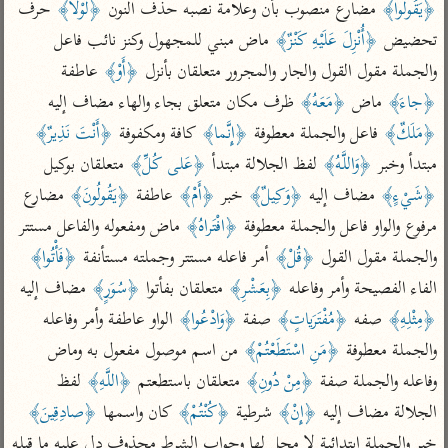
تفسير الآلوسي
﴿يَقُولُوا﴾
 مضارع منصوب بأن وعلامة نصبه حذف النون 
﴿لَوْلا﴾
 حرف 
جمع الأقوال
تفسير ابن عثيمين
تفسير ابن الجوزي
تفسير الرازي
تحضيض 
﴿أُنْزِلَ عَلَيْهِ كَنْزٌ﴾
 ماض مبني للمجهول وكنز نائب فاعل 
والجملة مقول القول والجار والمجرور متعلقان بأنزل 
﴿أَوْ﴾
 عاطفة 
تفسير الماوردي
مركَّزة العبارة
﴿جاءَ﴾
 ماض 
﴿مَعَهُ﴾
 ظرف مكان متعلق بجاء والهاء مضاف إليه 
أخرى
تفسير الجلالين
﴿مَلَكٌ﴾
 فاعل والجملة معطوفة 
﴿إِنَّما﴾
 كافة ومكفوفة 
﴿أَنْتَ نَذِيرٌ﴾
أضواء البيان
منتقاة
مبتدأ وخبر 
﴿وَاللَّهُ﴾
 لفظ الجلالة مبتدأ 
﴿عَلى كُلِّ﴾
 متعلقان بوكيل 
جامع البيان للإيجي
تفسير ابن القيم
نظم الدرر للبقاعي
﴿شَيْءٍ﴾
 مضاف إليه 
﴿وَكِيلٌ﴾
 خبر 
﴿أَمْ﴾
 عاطفة 
﴿يَقُولُونَ﴾
 مضارع 
تفسير البيضاوي
تفسير ابن تيمية
مرفوع والواو فاعل والجملة معطوفة 
﴿افْتَراهُ﴾
 ماض ومفعوله والفاعل مستتر 
تفسير النسفي
لغة وبلاغة
والجملة مقول القول 
﴿قُلْ﴾
 أمر فاعله مستتر وجملته مستأنفة 
﴿فَأْتُوا﴾
الوجيز للواحدي
التحرير والتنوير
عامّة
الفاء الفصيحة وأمر وفاعله 
﴿بِعَشْرِ﴾
 متعلقان بفأتوا 
﴿سُوَرٍ﴾
 مضاف إليه 
تفسير ابن أبي زمنين
تفسير السمعاني
المحرر الوجيز لابن
﴿مِثْلِهِ﴾
 صفه 
﴿مُفْتَرَياتٍ﴾
 صفة 
﴿وَادْعُوا﴾
 الواو عاطفة وأمر وفاعله 
عطية
تفسير مكّي
والجملة معطوفة 
﴿مَنِ اسْتَطَعْتُمْ﴾
 من اسم موصول مفعول به وماض 
البحر المحيط لأبي
آثار
محاسن التأويل
وفاعله والجملة صفة 
﴿مِنْ دُونِ﴾
 متعلقان باستطعتم 
﴿اللَّهِ﴾
 لفظ 
حيان
للقاسمي
موسوعة التفسير
الجلالة مضاف إليه 
﴿إِنْ﴾
 شرطية 
﴿كُنْتُمْ﴾
 كان واسمها 
﴿صادِقِينَ﴾
البسيط للواحدي
المأثور
تفسير الثعالبي
خبر والجملة ابتدائية لا محل لها وجواب الشرط محذوف دل عليه ما قبله 