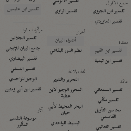
تفسير الآلوسي
جمع الأقوال
تفسير ابن عثيمين
تفسير ابن الجوزي
تفسير الرازي
تفسير الماوردي
مركَّزة العبارة
أخرى
تفسير الجلالين
أضواء البيان
منتقاة
جامع البيان للإيجي
تفسير ابن القيم
نظم الدرر للبقاعي
تفسير البيضاوي
تفسير ابن تيمية
تفسير النسفي
لغة وبلاغة
الوجيز للواحدي
التحرير والتنوير
عامّة
تفسير ابن أبي زمنين
تفسير السمعاني
المحرر الوجيز لابن
عطية
تفسير مكّي
البحر المحيط لأبي
آثار
محاسن التأويل
حيان
للقاسمي
موسوعة التفسير
البسيط للواحدي
المأثور
تفسير الثعالبي