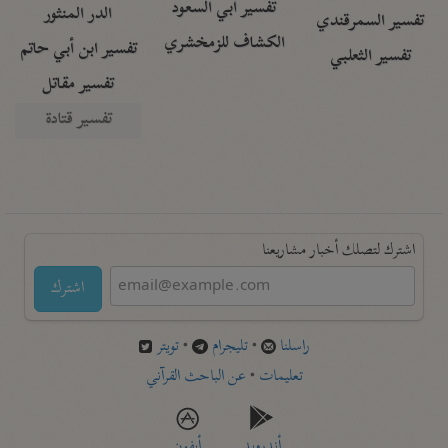
تفسير أبي السعود
الدر المنثور
تفسير السمرقندي
الكشاف للزمخشري
تفسير ابن أبي حاتم
تفسير الثعلبي
تفسير مقاتل
تفسير قتادة
اشترك لتصلك أخبار مشاريعنا
اشترك
راسلنا
•
تليجرام
•
تويتر
تعليمات
•
عن الباحث القرآني
أندرويد
أيفون