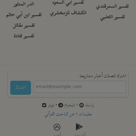
تفسير أبي السعود
الدر المنثور
تفسير السمرقندي
الكشاف للزمخشري
تفسير ابن أبي حاتم
تفسير الثعلبي
تفسير مقاتل
تفسير قتادة
اشترك لتصلك أخبار مشاريعنا
اشترك
راسلنا
•
تليجرام
•
تويتر
تعليمات
•
عن الباحث القرآني
أندرويد
أيفون