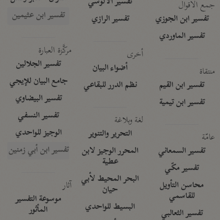
تفسير الآلوسي
جمع الأقوال
تفسير ابن عثيمين
تفسير ابن الجوزي
تفسير الرازي
تفسير الماوردي
مركَّزة العبارة
أخرى
تفسير الجلالين
أضواء البيان
منتقاة
جامع البيان للإيجي
تفسير ابن القيم
نظم الدرر للبقاعي
تفسير البيضاوي
تفسير ابن تيمية
تفسير النسفي
لغة وبلاغة
الوجيز للواحدي
التحرير والتنوير
عامّة
تفسير ابن أبي زمنين
تفسير السمعاني
المحرر الوجيز لابن
عطية
تفسير مكّي
البحر المحيط لأبي
آثار
محاسن التأويل
حيان
للقاسمي
موسوعة التفسير
البسيط للواحدي
المأثور
تفسير الثعالبي