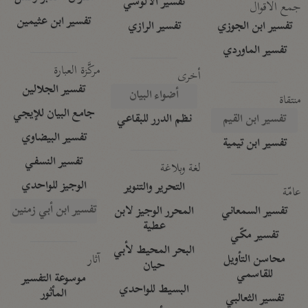
تفسير الآلوسي
جمع الأقوال
تفسير ابن عثيمين
تفسير ابن الجوزي
تفسير الرازي
تفسير الماوردي
مركَّزة العبارة
أخرى
تفسير الجلالين
أضواء البيان
منتقاة
جامع البيان للإيجي
تفسير ابن القيم
نظم الدرر للبقاعي
تفسير البيضاوي
تفسير ابن تيمية
تفسير النسفي
لغة وبلاغة
الوجيز للواحدي
التحرير والتنوير
عامّة
تفسير ابن أبي زمنين
تفسير السمعاني
المحرر الوجيز لابن
عطية
تفسير مكّي
البحر المحيط لأبي
آثار
محاسن التأويل
حيان
للقاسمي
موسوعة التفسير
البسيط للواحدي
المأثور
تفسير الثعالبي