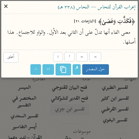
ساهم معنا في نشر القرآن والعلم الشرعي
✕
إعراب القرآن للنحاس — النحاس (٣٣٨ هـ)
الباحث القرآني
﴿فَكَذَّبَ وَعَصَىٰ﴾ 
[النازعات ٢١]
معنى الفاء أنها تدلّ على أن الثاني بعد الأول. والواو للاجتماع. هذا 
بحث
تفسير
علوم
مصاحف
معاجم
أصلها.
→
←
↑
↓
أغلق
Type 2 or more characters for results.
حول المصدر
ا+
ا-
Type 1 or more
أمّهات
عامّة
معاصرة
characters for results.
تفسير الطبري
فتح البيان للقنوجي
الميسر
تفسير ابن كثير
فتح القدير للشوكاني
المختصر في
التفسير
تفسير القرطبي
تفسير ابن جزي
تفسير السعدي
تفسير البغوي
أيسر التفاسير
موسوعات
القرآن – تدبر وعمل