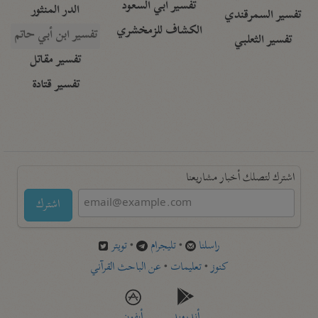
تفسير أبي السعود
الدر المنثور
تفسير السمرقندي
الكشاف للزمخشري
تفسير ابن أبي حاتم
تفسير الثعلبي
تفسير مقاتل
تفسير قتادة
اشترك لتصلك أخبار مشاريعنا
اشترك
راسلنا
•
تليجرام
•
تويتر
كنوز
•
تعليمات
•
عن الباحث القرآني
أندرويد
أيفون