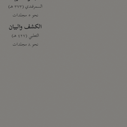
السمرقندي (٣٧٣ هـ)
نحو ٥ مجلدات
الكشف والبيان
الثعلبي (٤٢٧ هـ)
نحو ٨ مجلدات