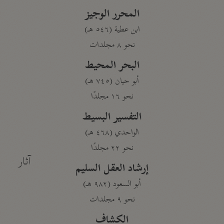
المحرر الوجيز
ابن عطية (٥٤٦ هـ)
نحو ٨ مجلدات
البحر المحيط
أبو حيان (٧٤٥ هـ)
نحو ١٦ مجلدًا
التفسير البسيط
الواحدي (٤٦٨ هـ)
نحو ٢٢ مجلدًا
آثار
إرشاد العقل السليم
أبو السعود (٩٨٢ هـ)
نحو ٩ مجلدات
الكشاف