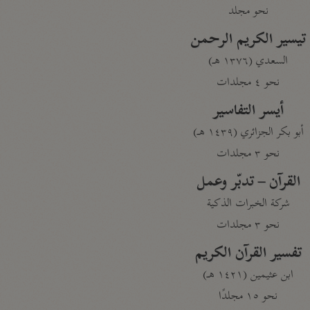
نحو مجلد
تيسير الكريم الرحمن
السعدي (١٣٧٦ هـ)
نحو ٤ مجلدات
أيسر التفاسير
أبو بكر الجزائري (١٤٣٩ هـ)
نحو ٣ مجلدات
القرآن – تدبّر وعمل
شركة الخبرات الذكية
نحو ٣ مجلدات
تفسير القرآن الكريم
ابن عثيمين (١٤٢١ هـ)
نحو ١٥ مجلدًا