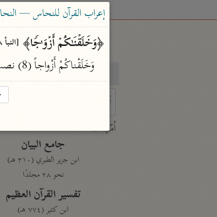
إعراب القرآن للنحاس — النحاس (٣٣٨
﴿وَخَلَقۡنَـٰكُمۡ أَزۡوَ ٰ⁠جࣰا﴾ 
[النبأ ٨]
وَخَلَقْناكُمْ أَزْواجاً (8) نصب على الحال أي أصنافا أي ذكورا وإناثا وقصارا وطوالا فنبههم جلّ وعزّ على قدرته.
بحث
تفسير
→
 characters for results.
أمّهات
جامع البيان
ابن جرير الطبري (٣١٠ هـ)
نحو ٢٨ مجلدًا
تفسير القرآن العظيم
ابن كثير (٧٧٤ هـ)