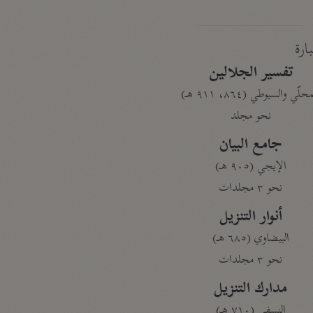
بارة
تفسير الجلالين
حلّي والسيوطي (٨٦٤، ٩١١ هـ)
نحو مجلد
جامع البيان
الإيجي (٩٠٥ هـ)
نحو ٣ مجلدات
أنوار التنزيل
البيضاوي (٦٨٥ هـ)
نحو ٣ مجلدات
مدارك التنزيل
النسفي (٧١٠ هـ)