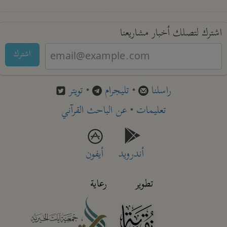
اشترك لتصلك أخبار مشاريعنا
اشترك
راسلنا
•
تليجرام
•
تويتر
تعليمات
•
عن الباحث القرآني
أندرويد
أيفون
تطوير
رعاية