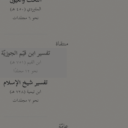
النكت والعيون
الماوردي (٤٥٠ هـ)
نحو ٦ مجلدات
منتقاة
تفسير ابن قيّم الجوزيّة
ابن القيم (٧٥١ هـ)
نحو ١٢ مجلدًا
تفسير شيخ الإسلام
ابن تيمية (٧٢٨ هـ)
نحو ٧ مجلدات
عامّة