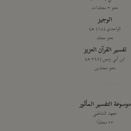
نحو ٣ مجلدات
الوجيز
الواحدي (٤٦٨ هـ)
نحو مجلد
تفسير القرآن العزيز
ابن أبي زمنين (٣٩٩ هـ)
نحو مجلدين
موسوعة التفسير المأثور
معهد الشاطبي
٢٣ مجلدًا