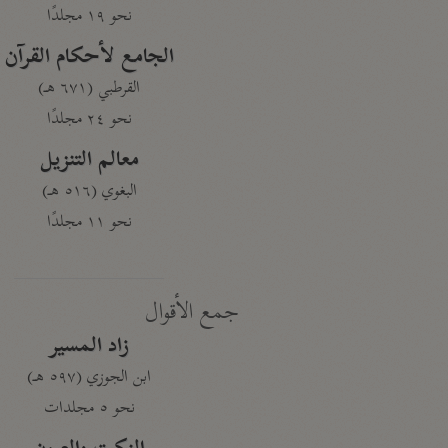
نحو ١٩ مجلدًا
الجامع لأحكام القرآن
القرطبي (٦٧١ هـ)
نحو ٢٤ مجلدًا
معالم التنزيل
البغوي (٥١٦ هـ)
نحو ١١ مجلدًا
جمع الأقوال
زاد المسير
ابن الجوزي (٥٩٧ هـ)
نحو ٥ مجلدات