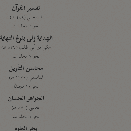
تفسير القرآن
السمعاني (٤٨٩ هـ)
نحو ٥ مجلدات
الهداية إلى بلوغ النهاية
مكي بن أبي طالب (٤٣٧ هـ)
نحو ٧ مجلدات
محاسن التأويل
القاسمي (١٣٣٢ هـ)
نحو ١١ مجلدًا
الجواهر الحسان
الثعالبي (٨٧٥ هـ)
نحو ٦ مجلدات
بحر العلوم