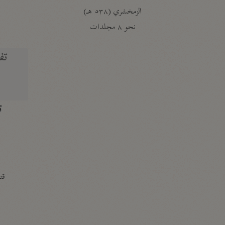
الزمخشري (٥٣٨ هـ)
ج
نحو ٨ مجلدات
تف
ت
قتا