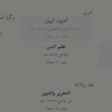
أخرى
مركَّزة الع
أضواء البيان
محمد الأمين الشنقيطي (١٣٩٤ هـ)
الم
نحو ١١ مجلدًا
نظم الدرر
البقاعي (٨٨٥ هـ)
نحو ٢٠ مجلدًا
لغة وبلاغة
التحرير والتنوير
ابن عاشور (١٣٩٣ هـ)
نحو ٢٤ مجلدًا