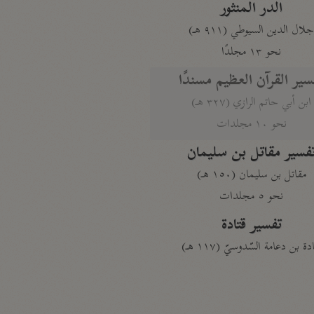
الدر المنثور
لال الدين السيوطي (٩١١ هـ)
نحو ١٣ مجلدًا
سير القرآن العظيم مسندًا
ابن أبي حاتم الرازي (٣٢٧ هـ)
نحو ١٠ مجلدات
فسير مقاتل بن سليمان
مقاتل بن سليمان (١٥٠ هـ)
نحو ٥ مجلدات
تفسير قتادة
دة بن دعامة السّدوسيّ (١١٧ هـ)