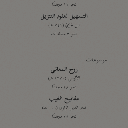
نحو ١١ مجلدًا
التسهيل لعلوم التنزيل
ابن جُزَيّ (٧٤١ هـ)
نحو ٣ مجلدات
موسوعات
روح المعاني
الآلوسي (١٢٧٠ هـ)
نحو ٢٨ مجلدًا
مفاتيح الغيب
فخر الدين الرازي (٦٠٦ هـ)
نحو ٢٤ مجلدًا