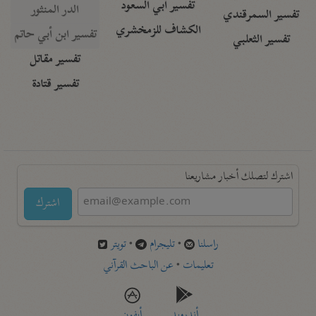
تفسير أبي السعود
الدر المنثور
تفسير السمرقندي
الكشاف للزمخشري
تفسير ابن أبي حاتم
تفسير الثعلبي
تفسير مقاتل
تفسير قتادة
اشترك لتصلك أخبار مشاريعنا
اشترك
راسلنا
•
تليجرام
•
تويتر
تعليمات
•
عن الباحث القرآني
أندرويد
أيفون