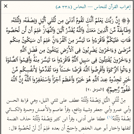
ساهم معنا في نشر القرآن والعلم الشرعي
✕
إعراب القرآن للنحاس — النحاس (٣٣٨ هـ)
الباحث القرآني
﴿۞ إِنَّ رَبَّكَ یَعۡلَمُ أَنَّكَ تَقُومُ أَدۡنَىٰ مِن ثُلُثَیِ ٱلَّیۡلِ وَنِصۡفَهُۥ وَثُلُثَهُۥ 
وَطَاۤىِٕفَةࣱ مِّنَ ٱلَّذِینَ مَعَكَۚ وَٱللَّهُ یُقَدِّرُ ٱلَّیۡلَ وَٱلنَّهَارَۚ عَلِمَ أَن لَّن تُحۡصُوهُ 
بحث
تفسير
علوم
مصاحف
معاجم
فَتَابَ عَلَیۡكُمۡۖ فَٱقۡرَءُوا۟ مَا تَیَسَّرَ مِنَ ٱلۡقُرۡءَانِۚ عَلِمَ أَن سَیَكُونُ مِنكُم 
مَّرۡضَىٰ وَءَاخَرُونَ یَضۡرِبُونَ فِی ٱلۡأَرۡضِ یَبۡتَغُونَ مِن فَضۡلِ ٱللَّهِ 
وَءَاخَرُونَ یُقَـٰتِلُونَ فِی سَبِیلِ ٱللَّهِۖ فَٱقۡرَءُوا۟ مَا تَیَسَّرَ مِنۡهُۚ وَأَقِیمُوا۟ ٱلصَّلَوٰةَ 
Type 2 or more characters for results.
وَءَاتُوا۟ ٱلزَّكَوٰةَ وَأَقۡرِضُوا۟ ٱللَّهَ قَرۡضًا حَسَنࣰاۚ وَمَا تُقَدِّمُوا۟ لِأَنفُسِكُم مِّنۡ 
Type 1 or more
أمّهات
عامّة
معاصرة
خَیۡرࣲ تَجِدُوهُ عِندَ ٱللَّهِ هُوَ خَیۡرࣰا وَأَعۡظَمَ أَجۡرࣰاۚ وَٱسۡتَغۡفِرُوا۟ ٱللَّهَۖ إِنَّ ٱللَّهَ 
characters for results.
تفسير الطبري
فتح البيان للقنوجي
الميسر
غَفُورࣱ رَّحِیمُۢ﴾ 
[المزمل ٢٠]
تفسير ابن كثير
فتح القدير للشوكاني
المختصر في
مِنْ ثُلُثَيِ اللَّيْلِ وَنِصْفَهُ وَثُلُثَهُ عطف على ثلثي الليل، وهي قراءة الحسن 
التفسير
تفسير القرطبي
تفسير ابن جزي
وأبي عمرو وأبي جعفر وشيبة ونافع، وقرأ عاصم والأعمش وحمزة والكسائي 
تفسير السعدي
تفسير البغوي
(١)
نِصْفَهُ وَثُلُثَهُ
 عطفا على أدنى، وقرأ ابن كثير وَنِصْفَهُ وَثُلُثَهُ حذف الضمة 
أيسر التفاسير
موسوعات
لثقلها واختار أبو عبيد الخفض واحتجّ أن بعده عَلِمَ أَنْ لَنْ تُحْصُوهُ قال: 
القرآن – تدبر وعمل