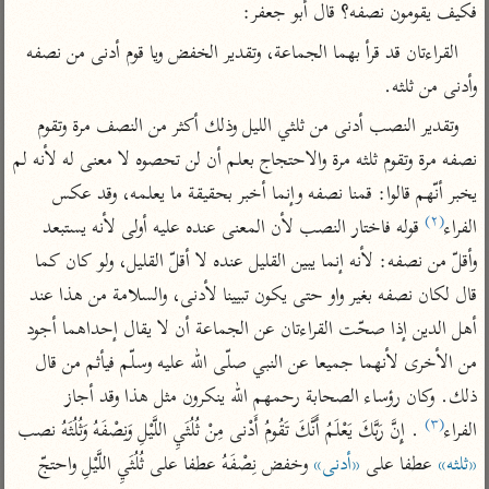
تفسير الآلوسي
جمع الأقوال
فكيف يقومون نصفه؟ قال أبو جعفر:
تفسير ابن عثيمين
تفسير ابن الجوزي
تفسير الرازي
القراءتان قد قرأ بهما الجماعة، وتقدير الخفض ويا قوم أدنى من نصفه 
تفسير الماوردي
وأدنى من ثلثه.
مركَّزة العبارة
أخرى
وتقدير النصب أدنى من ثلثي الليل وذلك أكثر من النصف مرة وتقوم 
تفسير الجلالين
أضواء البيان
منتقاة
نصفه مرة وتقوم ثلثه مرة والاحتجاج بعلم أن لن تحصوه لا معنى له لأنه لم 
جامع البيان للإيجي
تفسير ابن القيم
نظم الدرر للبقاعي
يخبر أنّهم قالوا: قمنا نصفه وإنما أخبر بحقيقة ما يعلمه، وقد عكس 
تفسير البيضاوي
(٢)
الفراء
 قوله فاختار النصب لأن المعنى عنده عليه أولى لأنه يستبعد 
تفسير ابن تيمية
تفسير النسفي
وأقلّ من نصفه: لأنه إنما يبين القليل عنده لا أقلّ القليل، ولو كان كما 
لغة وبلاغة
قال لكان نصفه بغير واو حتى يكون تبيينا لأدنى، والسلامة من هذا عند 
الوجيز للواحدي
التحرير والتنوير
عامّة
أهل الدين إذا صحّت القراءتان عن الجماعة أن لا يقال إحداهما أجود 
تفسير ابن أبي زمنين
تفسير السمعاني
المحرر الوجيز لابن
عطية
من الأخرى لأنهما جميعا عن النبي صلّى الله عليه وسلّم فيأثم من قال 
تفسير مكّي
ذلك. وكان رؤساء الصحابة رحمهم الله ينكرون مثل هذا وقد أجاز 
البحر المحيط لأبي
آثار
محاسن التأويل
حيان
(٣)
الفراء
 . إِنَّ رَبَّكَ يَعْلَمُ أَنَّكَ تَقُومُ أَدْنى مِنْ ثُلُثَيِ اللَّيْلِ وَنِصْفَهُ وَثُلُثَهُ نصب 
للقاسمي
موسوعة التفسير
البسيط للواحدي
«ثلثه»
 عطفا على 
«أدنى»
 وخفض نِصْفَهُ عطفا على ثُلُثَيِ اللَّيْلِ واحتجّ 
المأثور
تفسير الثعالبي