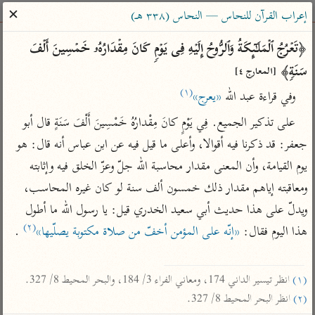
ساهم معنا في نشر القرآن والعلم الشرعي
✕
إعراب القرآن للنحاس — النحاس (٣٣٨ هـ)
الباحث القرآني
﴿تَعۡرُجُ ٱلۡمَلَـٰۤىِٕكَةُ وَٱلرُّوحُ إِلَیۡهِ فِی یَوۡمࣲ كَانَ مِقۡدَارُهُۥ خَمۡسِینَ أَلۡفَ 
سَنَةࣲ﴾ 
[المعارج ٤]
بحث
تفسير
علوم
مصاحف
معاجم
(١)
وفي قراءة عبد الله 
«يعرج»
على تذكير الجميع. فِي يَوْمٍ كانَ مِقْدارُهُ خَمْسِينَ أَلْفَ سَنَةٍ قال أبو 
Type 2 or more characters for results.
جعفر: قد ذكرنا فيه أقوالا، وأعلى ما قيل فيه عن ابن عباس أنه قال: هو 
يوم القيامة، وأن المعنى مقدار محاسبة الله جلّ وعزّ الخلق فيه وإثابته 
Type 1 or more
أمّهات
عامّة
معاصرة
ومعاقبته إياهم مقدار ذلك خمسون ألف سنة لو كان غيره المحاسب، 
characters for results.
تفسير الطبري
فتح البيان للقنوجي
الميسر
ويدلّ على هذا حديث أبي سعيد الخدري قيل: يا رسول الله ما أطول 
تفسير ابن كثير
فتح القدير للشوكاني
المختصر في
(٢)
هذا اليوم فقال: 
«إنّه على المؤمن أخفّ من صلاة مكتوبة يصلّيها»
 .

التفسير
تفسير القرطبي
تفسير ابن جزي
تفسير السعدي
تفسير البغوي
(١)
 انظر تيسير الداني 174، ومعاني الفراء 3/ 184، والبحر المحيط 8/ 327.

أيسر التفاسير
موسوعات
(٢)
 انظر البحر المحيط 8/ 327.
القرآن – تدبر وعمل