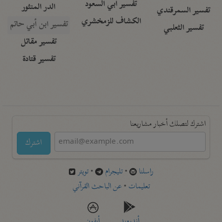
تفسير أبي السعود
الدر المنثور
تفسير السمرقندي
الكشاف للزمخشري
تفسير ابن أبي حاتم
تفسير الثعلبي
تفسير مقاتل
تفسير قتادة
اشترك لتصلك أخبار مشاريعنا
اشترك
راسلنا
•
تليجرام
•
تويتر
تعليمات
•
عن الباحث القرآني
أندرويد
أيفون