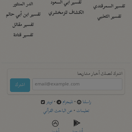
تفسير أبي السعود
الدر المنثور
تفسير السمرقندي
الكشاف للزمخشري
تفسير ابن أبي حاتم
تفسير الثعلبي
تفسير مقاتل
تفسير قتادة
اشترك لتصلك أخبار مشاريعنا
اشترك
راسلنا
•
تليجرام
•
تويتر
تعليمات
•
عن الباحث القرآني
أندرويد
أيفون