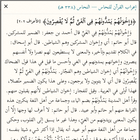
ساهم معنا في نشر القرآن والعلم الشرعي
✕
إعراب القرآن للنحاس — النحاس (٣٣٨ هـ)
الباحث القرآني
﴿وَإِخۡوَ ٰ⁠نُهُمۡ یَمُدُّونَهُمۡ فِی ٱلۡغَیِّ ثُمَّ لَا یُقۡصِرُونَ﴾ 
[الأعراف ٢٠٢]
وَإِخْوانُهُمْ يَمُدُّونَهُمْ فِي الغَيِّ قال أحمد بن جعفر: الضمير للمشركين. 
بحث
تفسير
علوم
مصاحف
معاجم
قال أبو حاتم: أي وإخوان المشركين وهم الشياطين. قال أبو إسحاق: 
في الكلام تقديم وتأخير، والمعنى لا يستطيعون لهم نصرا ولا أنفسهم 
ينصرون وإخوانهم يمدونهم في الغي وأحسن ما قيل في هذا قول الضحاك 
Type 2 or more characters for results.
وَإِخْوانُهُمْ أي إخوان الشياطين وهم الفجّار. يَمُدُّونَهُمْ فِي الغَيِّ ثُمَّ لا 
Type 1 or more
أمّهات
عامّة
معاصرة
يُقْصِرُونَ قال أي لا يتوبون ولا يرجعون، وعلى هذا يكون الضمير متّصلا، 
characters for results.
تفسير الطبري
فتح البيان للقنوجي
الميسر
فهذا أولى في العربية. وقيل للفجار: إخوان الشياطين لأنهم يقبلون منهم. 
تفسير ابن كثير
فتح القدير للشوكاني
المختصر في
وقرأ أهل المدينة يَمُدُّونَهُمْ بضم الياء، وجماعة من أهل اللغة ينكرون هذه 
التفسير
القراءة منهم أبو حاتم وأبو عبيد. قال أبو حاتم: لا أعرف لها وجها إلّا أن 
تفسير القرطبي
تفسير ابن جزي
تفسير السعدي
يكون المعنى يزيدونهم من الغيّ، وهذا غير ما يسبق إلى القلوب، وحكى 
تفسير البغوي
أيسر التفاسير
جماعة من أهل اللغة منهم أبو عبيد أنه يقال إذا أكثر شيء شيئا بنفسه: 
موسوعات
القرآن – تدبر وعمل
مدّه، وإذا أكثره بغيره قيل: أمدّه نحو يُمْدِدْكُمْ رَبُّكُمْ بِخَمْسَةِ آلافٍ مِنَ 