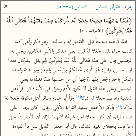
ساهم معنا في نشر القرآن والعلم الشرعي
✕
إعراب القرآن للنحاس — النحاس (٣٣٨ هـ)
الباحث القرآني
﴿فَلَمَّاۤ ءَاتَىٰهُمَا صَـٰلِحࣰا جَعَلَا لَهُۥ شُرَكَاۤءَ فِیمَاۤ ءَاتَىٰهُمَاۚ فَتَعَـٰلَى ٱللَّهُ 
عَمَّا یُشۡرِكُونَ﴾ 
[الأعراف ١٩٠]
بحث
تفسير
علوم
مصاحف
معاجم
فَلَمَّا آتاهُما صالِحاً قيل: التقدير إيتاء صالحا، وهو ذكر وأنثى كما 
كانت حواء تلد. جَعَلا لَهُ قيل: يعني الذكر والأنثى الكافرين ويعني به 
الجنسين ودل على هذا فَتَعالَى اللَّهُ عَمَّا يُشْرِكُونَ ولم يقل: يشركان فهذا 
Type 2 or more characters for results.
قول حسن، وقيل: هُوَ الَّذِي خَلَقَكُمْ مِنْ نَفْسٍ واحِدَةٍ ومن هيئة واحدة 
Type 1 or more
أمّهات
عامّة
معاصرة
وشكل واحد وَجَعَلَ مِنْها زَوْجَها أي من جنسها فلمّا تغشّاها يعني 
characters for results.
تفسير الطبري
فتح البيان للقنوجي
الميسر
الجنسين وعلى هذا القول لا يكون لآدم وحواء في الآية ذكر. قرأ أهل 
تفسير ابن كثير
فتح القدير للشوكاني
المختصر في
(١)
المدينة وعاصم جعلا له شركا
 وقرأ أبو عمرو وسائر أهل الكوفة جَعَلا لَهُ 
التفسير
(٢)
تفسير القرطبي
تفسير ابن جزي
شُرَكاءَ
 وأنكر الأخفش سعيد القراءة الأولى، وقال: كان يجب على 
تفسير السعدي
هذه القراءة أن يكون جعلا لغيره شريكا لأنهما يقرّان أن الأصل لله جلّ 
تفسير البغوي
أيسر التفاسير
وعزّ فإنما يجعلان لغيره الشرك. قال أبو جعفر: التأويل لمن قرأ القراءة 
موسوعات
القرآن – تدبر وعمل