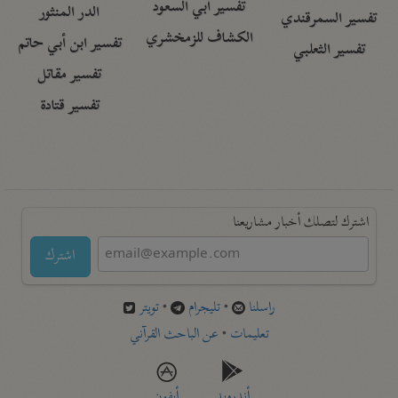
تفسير أبي السعود
الدر المنثور
تفسير السمرقندي
الكشاف للزمخشري
تفسير ابن أبي حاتم
تفسير الثعلبي
تفسير مقاتل
تفسير قتادة
اشترك لتصلك أخبار مشاريعنا
اشترك
راسلنا
•
تليجرام
•
تويتر
تعليمات
•
عن الباحث القرآني
أندرويد
أيفون