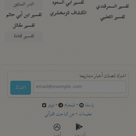
تفسير أبي السعود
الدر المنثور
تفسير السمرقندي
الكشاف للزمخشري
تفسير ابن أبي حاتم
تفسير الثعلبي
تفسير مقاتل
تفسير قتادة
اشترك لتصلك أخبار مشاريعنا
اشترك
راسلنا
•
تليجرام
•
تويتر
تعليمات
•
عن الباحث القرآني
أندرويد
أيفون