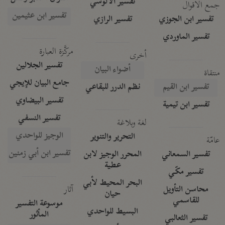
تفسير الآلوسي
جمع الأقوال
تفسير ابن عثيمين
تفسير ابن الجوزي
تفسير الرازي
تفسير الماوردي
مركَّزة العبارة
أخرى
تفسير الجلالين
أضواء البيان
منتقاة
جامع البيان للإيجي
تفسير ابن القيم
نظم الدرر للبقاعي
تفسير البيضاوي
تفسير ابن تيمية
تفسير النسفي
لغة وبلاغة
الوجيز للواحدي
التحرير والتنوير
عامّة
تفسير ابن أبي زمنين
تفسير السمعاني
المحرر الوجيز لابن
عطية
تفسير مكّي
البحر المحيط لأبي
آثار
محاسن التأويل
حيان
للقاسمي
موسوعة التفسير
البسيط للواحدي
المأثور
تفسير الثعالبي