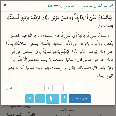
ساهم معنا في نشر القرآن والعلم الشرعي
✕
إعراب القرآن للنحاس — النحاس (٣٣٨ هـ)
الباحث القرآني
﴿وَٱلۡمَلَكُ عَلَىٰۤ أَرۡجَاۤىِٕهَاۚ وَیَحۡمِلُ عَرۡشَ رَبِّكَ فَوۡقَهُمۡ یَوۡمَىِٕذࣲ ثَمَـٰنِیَةࣱ﴾ 
[الحاقة ١٧]
بحث
تفسير
علوم
مصاحف
معاجم
وَالْمَلَكُ عَلى أَرْجائِها أي على أرجاء السماء والرجا الناحية مقصور 
يكتب بالألف، والرجاء من الأمل ممدود، وَالْمَلَكُ بمعنى الملائكة يدلّك 
على ذلك وَيَحْمِلُ عَرْشَ رَبِّكَ فَوْقَهُمْ يَوْمَئِذٍ ثَمانِيَةٌ روى السديّ عن أبي 
Type 2 or more characters for results.
مالك عن ابن عباس قال: ثمانية صفوف لا يعلم عددهم إلّا الله جلّ 
Type 1 or more
أمّهات
عامّة
معاصرة
وعزّ، وكذا قال الضحاك، وقال ابن إسحاق وابن زيد: ثمانية أملاك وهم 
characters for results.
تفسير الطبري
فتح البيان للقنوجي
الميسر
اليوم أربعة.
تفسير ابن كثير
فتح القدير للشوكاني
المختصر في
التفسير
→
←
↑
↓
أغلق
تفسير القرطبي
تفسير ابن جزي
تفسير السعدي
حول المصدر
ا+
ا-
تفسير البغوي
أيسر التفاسير
موسوعات
القرآن – تدبر وعمل