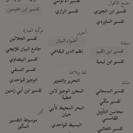
تفسير الآلوسي
جمع الأقوال
تفسير ابن عثيمين
تفسير ابن الجوزي
تفسير الرازي
تفسير الماوردي
مركَّزة العبارة
أخرى
تفسير الجلالين
أضواء البيان
منتقاة
جامع البيان للإيجي
تفسير ابن القيم
نظم الدرر للبقاعي
تفسير البيضاوي
تفسير ابن تيمية
تفسير النسفي
لغة وبلاغة
الوجيز للواحدي
التحرير والتنوير
عامّة
تفسير ابن أبي زمنين
تفسير السمعاني
المحرر الوجيز لابن
عطية
تفسير مكّي
البحر المحيط لأبي
آثار
محاسن التأويل
حيان
للقاسمي
موسوعة التفسير
البسيط للواحدي
المأثور
تفسير الثعالبي