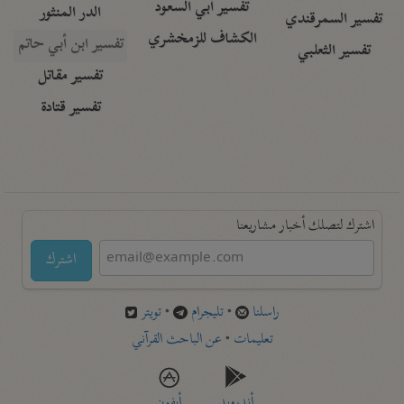
تفسير أبي السعود
الدر المنثور
تفسير السمرقندي
الكشاف للزمخشري
تفسير ابن أبي حاتم
تفسير الثعلبي
تفسير مقاتل
تفسير قتادة
اشترك لتصلك أخبار مشاريعنا
اشترك
راسلنا
•
تليجرام
•
تويتر
تعليمات
•
عن الباحث القرآني
أندرويد
أيفون