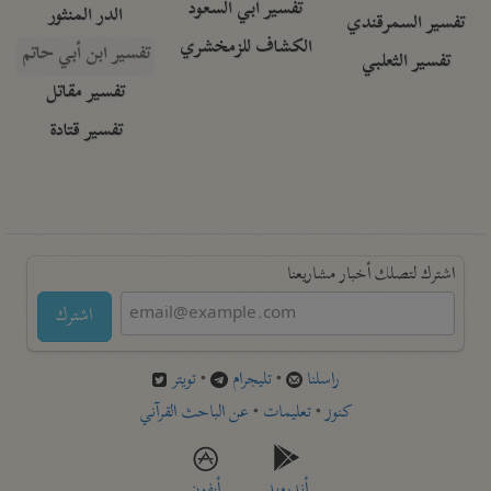
تفسير أبي السعود
الدر المنثور
تفسير السمرقندي
الكشاف للزمخشري
تفسير ابن أبي حاتم
تفسير الثعلبي
تفسير مقاتل
تفسير قتادة
اشترك لتصلك أخبار مشاريعنا
اشترك
راسلنا
•
تليجرام
•
تويتر
كنوز
•
تعليمات
•
عن الباحث القرآني
أندرويد
أيفون