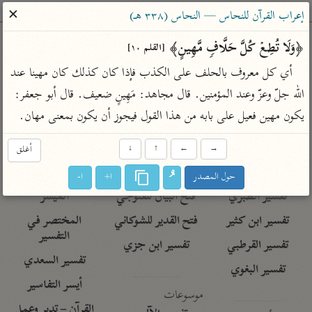
ساهم معنا في نشر القرآن والعلم الشرعي
✕
إعراب القرآن للنحاس — النحاس (٣٣٨ هـ)
الباحث القرآني
﴿وَلَا تُطِعۡ كُلَّ حَلَّافࣲ مَّهِینٍ﴾ 
[القلم ١٠]
أي كل معروف بالحلف على الكذب فإذا كان كذلك كان مهينا عند 
بحث
تفسير
علوم
مصاحف
معاجم
الله جلّ وعزّ وعند المؤمنين. قال مجاهد: مَهِينٍ ضعيف. قال أبو جعفر: 
يكون مهين فعيل على بابه من هذا القول فيجوز أن يكون بمعنى مهان.
Type 2 or more characters for results.
→
←
↑
↓
أغلق
Type 1 or more
أمّهات
عامّة
معاصرة
حول المصدر
ا+
ا-
characters for results.
تفسير الطبري
فتح البيان للقنوجي
الميسر
تفسير ابن كثير
فتح القدير للشوكاني
المختصر في
التفسير
تفسير القرطبي
تفسير ابن جزي
تفسير السعدي
تفسير البغوي
أيسر التفاسير
موسوعات
القرآن – تدبر وعمل