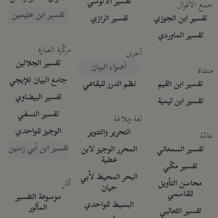
تفسير الآلوسي
جمع الأقوال
تفسير ابن عثيمين
تفسير ابن الجوزي
تفسير الرازي
تفسير الماوردي
مركَّزة العبارة
أخرى
تفسير الجلالين
أضواء البيان
منتقاة
جامع البيان للإيجي
تفسير ابن القيم
نظم الدرر للبقاعي
تفسير البيضاوي
تفسير ابن تيمية
تفسير النسفي
لغة وبلاغة
الوجيز للواحدي
التحرير والتنوير
عامّة
تفسير ابن أبي زمنين
تفسير السمعاني
المحرر الوجيز لابن
عطية
تفسير مكّي
البحر المحيط لأبي
آثار
محاسن التأويل
حيان
للقاسمي
موسوعة التفسير
البسيط للواحدي
المأثور
تفسير الثعالبي