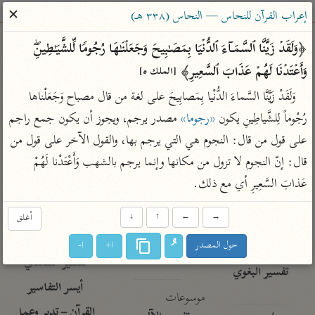
ساهم معنا في نشر القرآن والعلم الشرعي
✕
إعراب القرآن للنحاس — النحاس (٣٣٨ هـ)
الباحث القرآني
﴿وَلَقَدۡ زَیَّنَّا ٱلسَّمَاۤءَ ٱلدُّنۡیَا بِمَصَـٰبِیحَ وَجَعَلۡنَـٰهَا رُجُومࣰا لِّلشَّیَـٰطِینِۖ 
وَأَعۡتَدۡنَا لَهُمۡ عَذَابَ ٱلسَّعِیرِ﴾ 
[الملك ٥]
بحث
تفسير
علوم
مصاحف
معاجم
وَلَقَدْ زَيَّنَّا السَّماءَ الدُّنْيا بِمَصابِيحَ على لغة من قال مصباح وَجَعَلْناها 
رُجُوماً لِلشَّياطِينِ يكون 
«رجوما»
 مصدر يرجم، ويجوز أن يكون جمع راجم 
على قول من قال: النجوم هي التي يرجم بها، والقول الآخر على قول من 
Type 2 or more characters for results.
قال: إنّ النجوم لا تزول من مكانها وإنما يرجم بالشهب وَأَعْتَدْنا لَهُمْ 
Type 1 or more
أمّهات
عامّة
معاصرة
عَذابَ السَّعِيرِ أي مع ذلك.
characters for results.
تفسير الطبري
فتح البيان للقنوجي
الميسر
→
←
↑
↓
أغلق
تفسير ابن كثير
فتح القدير للشوكاني
المختصر في
التفسير
حول المصدر
ا+
ا-
تفسير القرطبي
تفسير ابن جزي
تفسير السعدي
تفسير البغوي
أيسر التفاسير
موسوعات
القرآن – تدبر وعمل