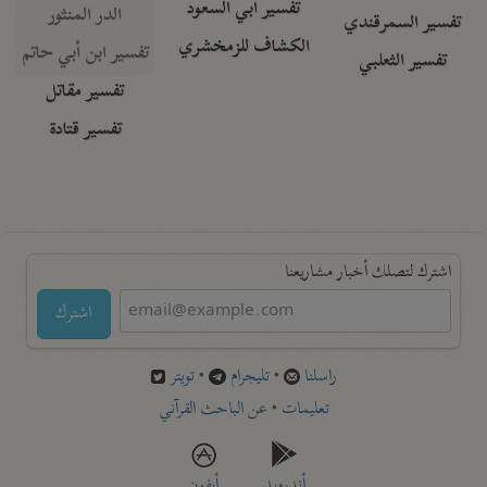
تفسير أبي السعود
الدر المنثور
تفسير السمرقندي
الكشاف للزمخشري
تفسير ابن أبي حاتم
تفسير الثعلبي
تفسير مقاتل
تفسير قتادة
اشترك لتصلك أخبار مشاريعنا
اشترك
راسلنا
•
تليجرام
•
تويتر
تعليمات
•
عن الباحث القرآني
أندرويد
أيفون