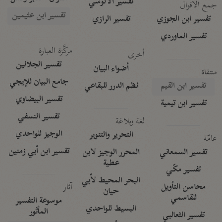
تفسير الآلوسي
جمع الأقوال
تفسير ابن عثيمين
تفسير ابن الجوزي
تفسير الرازي
تفسير الماوردي
مركَّزة العبارة
أخرى
تفسير الجلالين
أضواء البيان
منتقاة
جامع البيان للإيجي
تفسير ابن القيم
نظم الدرر للبقاعي
تفسير البيضاوي
تفسير ابن تيمية
تفسير النسفي
لغة وبلاغة
الوجيز للواحدي
التحرير والتنوير
عامّة
تفسير ابن أبي زمنين
تفسير السمعاني
المحرر الوجيز لابن
عطية
تفسير مكّي
البحر المحيط لأبي
آثار
محاسن التأويل
حيان
للقاسمي
موسوعة التفسير
البسيط للواحدي
المأثور
تفسير الثعالبي