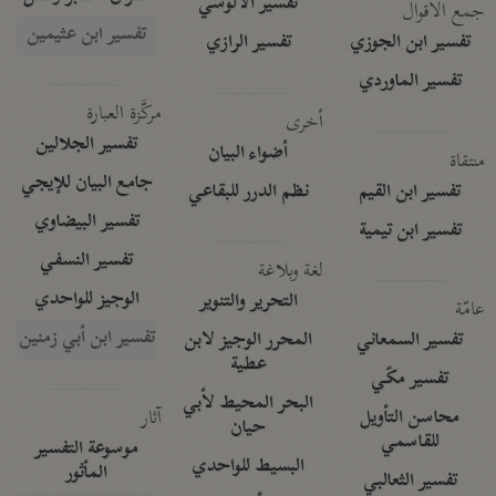
تفسير الآلوسي
جمع الأقوال
تفسير ابن عثيمين
تفسير ابن الجوزي
تفسير الرازي
تفسير الماوردي
مركَّزة العبارة
أخرى
تفسير الجلالين
أضواء البيان
منتقاة
جامع البيان للإيجي
تفسير ابن القيم
نظم الدرر للبقاعي
تفسير البيضاوي
تفسير ابن تيمية
تفسير النسفي
لغة وبلاغة
الوجيز للواحدي
التحرير والتنوير
عامّة
تفسير ابن أبي زمنين
تفسير السمعاني
المحرر الوجيز لابن
عطية
تفسير مكّي
البحر المحيط لأبي
آثار
محاسن التأويل
حيان
للقاسمي
موسوعة التفسير
البسيط للواحدي
المأثور
تفسير الثعالبي