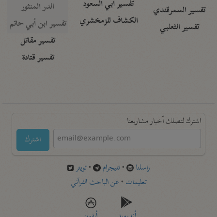
تفسير أبي السعود
الدر المنثور
تفسير السمرقندي
الكشاف للزمخشري
تفسير ابن أبي حاتم
تفسير الثعلبي
تفسير مقاتل
تفسير قتادة
اشترك لتصلك أخبار مشاريعنا
اشترك
راسلنا
•
تليجرام
•
تويتر
تعليمات
•
عن الباحث القرآني
أندرويد
أيفون