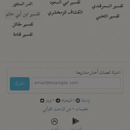
تفسير أبي السعود
الدر المنثور
تفسير السمرقندي
الكشاف للزمخشري
تفسير ابن أبي حاتم
تفسير الثعلبي
تفسير مقاتل
تفسير قتادة
اشترك لتصلك أخبار مشاريعنا
اشترك
راسلنا
•
تليجرام
•
تويتر
تعليمات
•
عن الباحث القرآني
أندرويد
أيفون