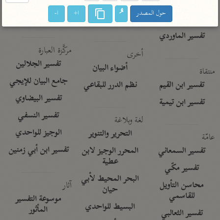
تفسير الآلوسي
جمع الأقوال
حول المصدر
ا+
ا-
تفسير ابن عثيمين
تفسير ابن الجوزي
تفسير الرازي
تفسير الماوردي
مركَّزة العبارة
أخرى
تفسير الجلالين
أضواء البيان
منتقاة
جامع البيان للإيجي
تفسير ابن القيم
نظم الدرر للبقاعي
تفسير البيضاوي
تفسير ابن تيمية
تفسير النسفي
لغة وبلاغة
الوجيز للواحدي
التحرير والتنوير
عامّة
تفسير ابن أبي زمنين
تفسير السمعاني
المحرر الوجيز لابن
عطية
تفسير مكّي
البحر المحيط لأبي
آثار
محاسن التأويل
حيان
للقاسمي
موسوعة التفسير
البسيط للواحدي
المأثور
تفسير الثعالبي