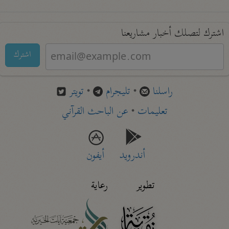
اشترك لتصلك أخبار مشاريعنا
اشترك
راسلنا
•
تليجرام
•
تويتر
تعليمات
•
عن الباحث القرآني
أندرويد
أيفون
تطوير
رعاية