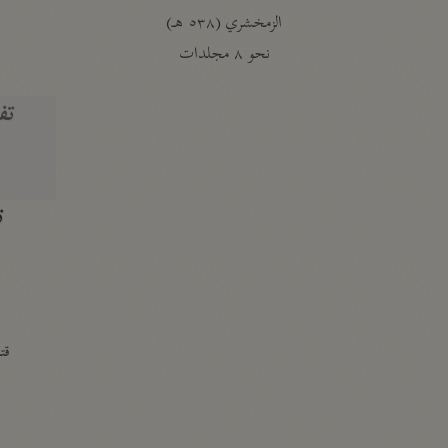
الزمخشري (٥٣٨ هـ)
ج
نحو ٨ مجلدات
تف
ت
قتا