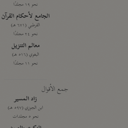
نحو ١٩ مجلدًا
الجامع لأحكام القرآن
القرطبي (٦٧١ هـ)
نحو ٢٤ مجلدًا
معالم التنزيل
البغوي (٥١٦ هـ)
نحو ١١ مجلدًا
جمع الأقوال
زاد المسير
ابن الجوزي (٥٩٧ هـ)
نحو ٥ مجلدات