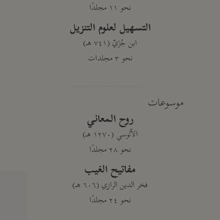
نحو ١١ مجلدًا
التسهيل لعلوم التنزيل
ابن جُزَيّ (٧٤١ هـ)
نحو ٣ مجلدات
موسوعات
روح المعاني
الآلوسي (١٢٧٠ هـ)
نحو ٢٨ مجلدًا
مفاتيح الغيب
فخر الدين الرازي (٦٠٦ هـ)
نحو ٢٤ مجلدًا