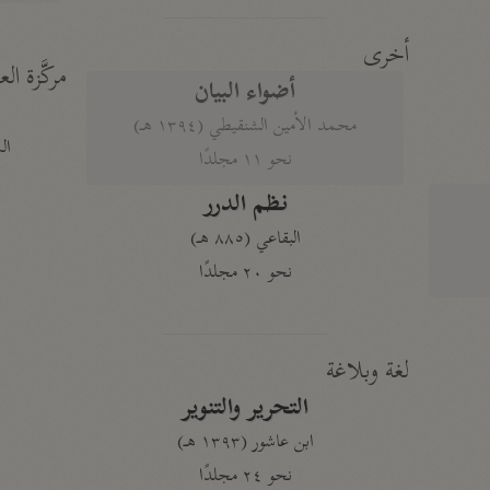
أخرى
مركَّزة الع
أضواء البيان
محمد الأمين الشنقيطي (١٣٩٤ هـ)
الم
نحو ١١ مجلدًا
نظم الدرر
البقاعي (٨٨٥ هـ)
نحو ٢٠ مجلدًا
لغة وبلاغة
التحرير والتنوير
ابن عاشور (١٣٩٣ هـ)
نحو ٢٤ مجلدًا