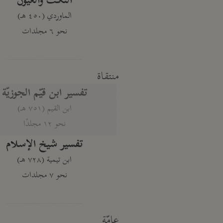
النكت والعيون
الماوردي (٤٥٠ هـ)
نحو ٦ مجلدات
منتقاة
تفسير ابن قيّم الجوزيّة
ابن القيم (٧٥١ هـ)
نحو ١٢ مجلدًا
تفسير شيخ الإسلام
ابن تيمية (٧٢٨ هـ)
نحو ٧ مجلدات
عامّة