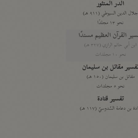
الدر المنثور
لال الدين السيوطي (٩١١ هـ)
نحو ١٣ مجلدًا
سير القرآن العظيم مسندًا
ابن أبي حاتم الرازي (٣٢٧ هـ)
نحو ١٠ مجلدات
فسير مقاتل بن سليمان
مقاتل بن سليمان (١٥٠ هـ)
نحو ٥ مجلدات
تفسير قتادة
دة بن دعامة السّدوسيّ (١١٧ هـ)