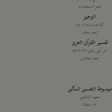
نحو ٣ مجلدات
الوجيز
الواحدي (٤٦٨ هـ)
نحو مجلد
تفسير القرآن العزيز
ابن أبي زمنين (٣٩٩ هـ)
نحو مجلدين
موسوعة التفسير المأثور
معهد الشاطبي
٢٣ مجلدًا