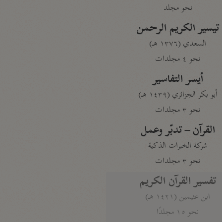
نحو مجلد
تيسير الكريم الرحمن
السعدي (١٣٧٦ هـ)
نحو ٤ مجلدات
أيسر التفاسير
أبو بكر الجزائري (١٤٣٩ هـ)
نحو ٣ مجلدات
القرآن – تدبّر وعمل
شركة الخبرات الذكية
نحو ٣ مجلدات
تفسير القرآن الكريم
ابن عثيمين (١٤٢١ هـ)
نحو ١٥ مجلدًا