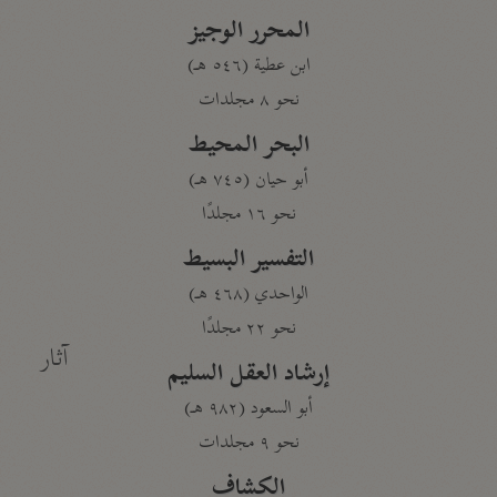
المحرر الوجيز
ابن عطية (٥٤٦ هـ)
نحو ٨ مجلدات
البحر المحيط
أبو حيان (٧٤٥ هـ)
نحو ١٦ مجلدًا
التفسير البسيط
الواحدي (٤٦٨ هـ)
نحو ٢٢ مجلدًا
آثار
إرشاد العقل السليم
أبو السعود (٩٨٢ هـ)
نحو ٩ مجلدات
الكشاف