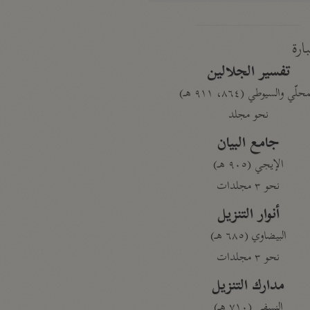
بارة
تفسير الجلالين
حلّي والسيوطي (٨٦٤، ٩١١ هـ)
نحو مجلد
جامع البيان
الإيجي (٩٠٥ هـ)
نحو ٣ مجلدات
أنوار التنزيل
البيضاوي (٦٨٥ هـ)
نحو ٣ مجلدات
مدارك التنزيل
النسفي (٧١٠ هـ)