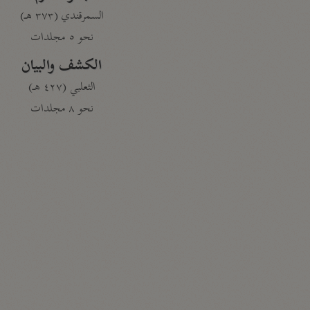
السمرقندي (٣٧٣ هـ)
نحو ٥ مجلدات
الكشف والبيان
الثعلبي (٤٢٧ هـ)
نحو ٨ مجلدات