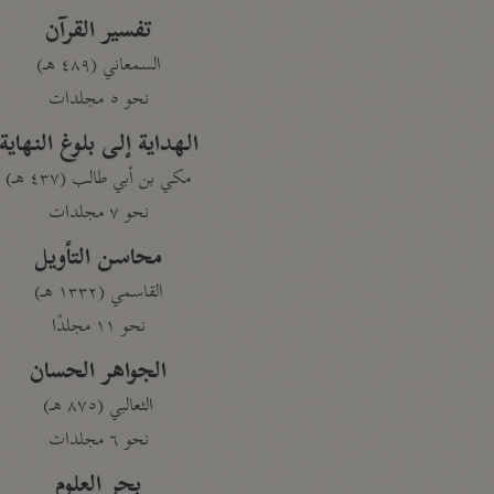
تفسير القرآن
السمعاني (٤٨٩ هـ)
نحو ٥ مجلدات
الهداية إلى بلوغ النهاية
مكي بن أبي طالب (٤٣٧ هـ)
نحو ٧ مجلدات
محاسن التأويل
القاسمي (١٣٣٢ هـ)
نحو ١١ مجلدًا
الجواهر الحسان
الثعالبي (٨٧٥ هـ)
نحو ٦ مجلدات
بحر العلوم