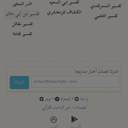
تفسير أبي السعود
الدر المنثور
تفسير السمرقندي
الكشاف للزمخشري
تفسير ابن أبي حاتم
تفسير الثعلبي
تفسير مقاتل
تفسير قتادة
اشترك لتصلك أخبار مشاريعنا
اشترك
راسلنا
•
تليجرام
•
تويتر
تعليمات
•
عن الباحث القرآني
أندرويد
أيفون