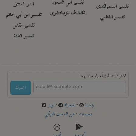
تفسير أبي السعود
الدر المنثور
تفسير السمرقندي
الكشاف للزمخشري
تفسير ابن أبي حاتم
تفسير الثعلبي
تفسير مقاتل
تفسير قتادة
اشترك لتصلك أخبار مشاريعنا
اشترك
راسلنا
•
تليجرام
•
تويتر
تعليمات
•
عن الباحث القرآني
أندرويد
أيفون