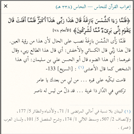
ساهم معنا في نشر القرآن والعلم الشرعي
✕
إعراب القرآن للنحاس — النحاس (٣٣٨ هـ)
الباحث القرآني
﴿فَلَمَّا رَءَا ٱلشَّمۡسَ بَازِغَةࣰ قَالَ هَـٰذَا رَبِّی هَـٰذَاۤ أَكۡبَرُۖ فَلَمَّاۤ أَفَلَتۡ قَالَ 
یَـٰقَوۡمِ إِنِّی بَرِیۤءࣱ مِّمَّا تُشۡرِكُونَ﴾ 
[الأنعام ٧٨]
بحث
تفسير
علوم
مصاحف
معاجم
فَلَمَّا رَأَى الشَّمْسَ بازِغَةً نصب على الحال لأن هذا من رؤية العين. 
قالَ هذا رَبِّي قال الكسائي والأخفش: أي قال هذا الطالع ربي، وقال 
غيرهما: أي هذا الضوء قال أبو الحسن علي بن سليمان: أي هذا 
Type 2 or more characters for results.
(١)
الشخص كما قال الأعشى
 : [السريع] 133-
Type 1 or more
أمّهات
عامّة
معاصرة
قامت تبكّيه على قبره ... من لي من بعدك يا عامر
characters for results.
تفسير الطبري
فتح البيان للقنوجي
الميسر
تركتني في الدّار ذا غربة ... قد ذلّ من ليس له ناصر

تفسير ابن كثير
فتح القدير للشوكاني
المختصر في
التفسير
تفسير القرطبي
تفسير ابن جزي
(١)
 البيتان بلا نسبة في أمالي المرتضى 1/ 71، والأشباه والنظائر 5/ 177، 
تفسير السعدي
تفسير البغوي
والإنصاف 2/ 507، وسمط اللآلي 1/ 174، وشرح المفصل 5/ 101، ولسان العرب 
أيسر التفاسير
موسوعات
(عمر) .
القرآن – تدبر وعمل