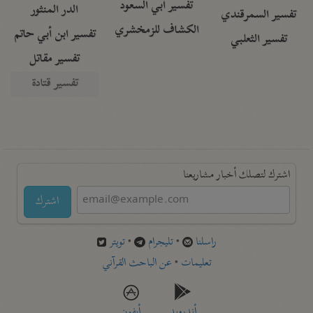
تفسير أبي السعود
الدر المنثور
تفسير السمرقندي
الكشاف للزمخشري
تفسير ابن أبي حاتم
تفسير الثعلبي
تفسير مقاتل
تفسير قتادة
اشترك لتصلك أخبار مشاريعنا
اشترك
راسلنا
•
تليجرام
•
تويتر
تعليمات
•
عن الباحث القرآني
أندرويد
أيفون