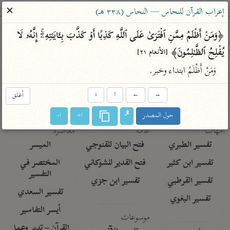
ساهم معنا في نشر القرآن والعلم الشرعي
✕
إعراب القرآن للنحاس — النحاس (٣٣٨ هـ)
الباحث القرآني
﴿وَمَنۡ أَظۡلَمُ مِمَّنِ ٱفۡتَرَىٰ عَلَى ٱللَّهِ كَذِبًا أَوۡ كَذَّبَ بِـَٔایَـٰتِهِۦۤۚ إِنَّهُۥ لَا 
یُفۡلِحُ ٱلظَّـٰلِمُونَ﴾ 
[الأنعام ٢١]
بحث
تفسير
علوم
مصاحف
معاجم
وَمَنْ أَظْلَمُ ابتداء وخبر.
→
←
↑
↓
أغلق
Type 2 or more characters for results.
حول المصدر
ا+
ا-
Type 1 or more
أمّهات
عامّة
معاصرة
characters for results.
تفسير الطبري
فتح البيان للقنوجي
الميسر
تفسير ابن كثير
فتح القدير للشوكاني
المختصر في
التفسير
تفسير القرطبي
تفسير ابن جزي
تفسير السعدي
تفسير البغوي
أيسر التفاسير
موسوعات
القرآن – تدبر وعمل