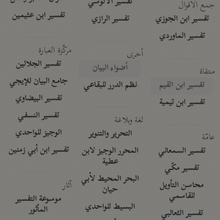
تفسير الآلوسي
جمع الأقوال
تفسير ابن عثيمين
تفسير ابن الجوزي
تفسير الرازي
تفسير الماوردي
مركَّزة العبارة
أخرى
تفسير الجلالين
أضواء البيان
منتقاة
جامع البيان للإيجي
تفسير ابن القيم
نظم الدرر للبقاعي
تفسير البيضاوي
تفسير ابن تيمية
تفسير النسفي
لغة وبلاغة
الوجيز للواحدي
التحرير والتنوير
عامّة
تفسير ابن أبي زمنين
تفسير السمعاني
المحرر الوجيز لابن
عطية
تفسير مكّي
البحر المحيط لأبي
آثار
محاسن التأويل
حيان
للقاسمي
موسوعة التفسير
البسيط للواحدي
المأثور
تفسير الثعالبي