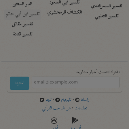
تفسير أبي السعود
الدر المنثور
تفسير السمرقندي
الكشاف للزمخشري
تفسير ابن أبي حاتم
تفسير الثعلبي
تفسير مقاتل
تفسير قتادة
اشترك لتصلك أخبار مشاريعنا
اشترك
راسلنا
•
تليجرام
•
تويتر
تعليمات
•
عن الباحث القرآني
أندرويد
أيفون