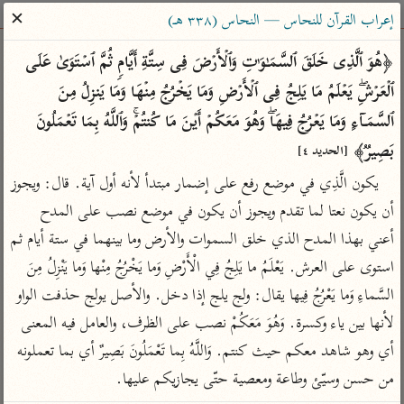
ساهم معنا في نشر القرآن والعلم الشرعي
✕
إعراب القرآن للنحاس — النحاس (٣٣٨ هـ)
الباحث القرآني
﴿هُوَ ٱلَّذِی خَلَقَ ٱلسَّمَـٰوَ ٰ⁠تِ وَٱلۡأَرۡضَ فِی سِتَّةِ أَیَّامࣲ ثُمَّ ٱسۡتَوَىٰ عَلَى 
ٱلۡعَرۡشِۖ یَعۡلَمُ مَا یَلِجُ فِی ٱلۡأَرۡضِ وَمَا یَخۡرُجُ مِنۡهَا وَمَا یَنزِلُ مِنَ 
بحث
تفسير
علوم
مصاحف
معاجم
ٱلسَّمَاۤءِ وَمَا یَعۡرُجُ فِیهَاۖ وَهُوَ مَعَكُمۡ أَیۡنَ مَا كُنتُمۡۚ وَٱللَّهُ بِمَا تَعۡمَلُونَ 
بَصِیرࣱ﴾ 
[الحديد ٤]
يكون الَّذِي في موضع رفع على إضمار مبتدأ لأنه أول آية. قال: ويجوز 
Type 2 or more characters for results.
أن يكون نعتا لما تقدم ويجوز أن يكون في موضع نصب على المدح 
Type 1 or more
أمّهات
عامّة
معاصرة
أعني بهذا المدح الذي خلق السموات والأرض وما بينهما في ستة أيام ثم 
characters for results.
تفسير الطبري
فتح البيان للقنوجي
الميسر
استوى على العرش. يَعْلَمُ ما يَلِجُ فِي الْأَرْضِ وَما يَخْرُجُ مِنْها وَما يَنْزِلُ مِنَ 
تفسير ابن كثير
فتح القدير للشوكاني
المختصر في
السَّماءِ وَما يَعْرُجُ فِيها يقال: ولج يلج إذا دخل. والأصل يولج حذفت الواو 
التفسير
تفسير القرطبي
تفسير ابن جزي
لأنها بين ياء وكسرة. وَهُوَ مَعَكُمْ نصب على الظرف، والعامل فيه المعنى 
تفسير السعدي
تفسير البغوي
أي وهو شاهد معكم حيث كنتم. وَاللَّهُ بِما تَعْمَلُونَ بَصِيرٌ أي بما تعملونه 
أيسر التفاسير
من حسن وسيّئ وطاعة ومعصية حتّى يجازيكم عليها.
موسوعات
القرآن – تدبر وعمل